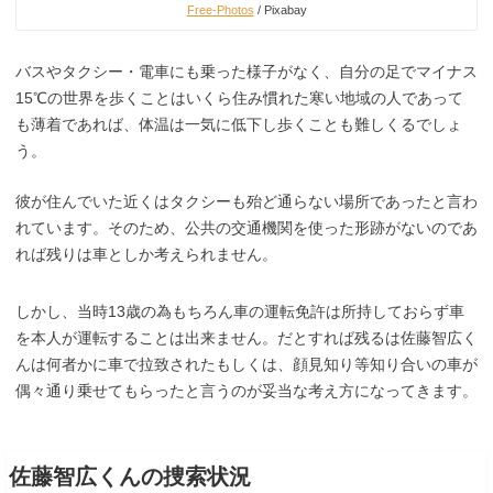
Free-Photos
/ Pixabay
バスやタクシー・電車にも乗った様子がなく、自分の足でマイナス
15℃の世界を歩くことはいくら住み慣れた寒い地域の人であって
も薄着であれば、体温は一気に低下し歩くことも難しくるでしょ
う。
彼が住んでいた近くはタクシーも殆ど通らない場所であったと言わ
れています。そのため、公共の交通機関を使った形跡がないのであ
れば残りは車としか考えられません。
しかし、当時13歳の為もちろん車の運転免許は所持しておらず車
を本人が運転することは出来ません。だとすれば残るは佐藤智広く
んは何者かに車で拉致されたもしくは、顔見知り等知り合いの車が
偶々通り乗せてもらったと言うのが妥当な考え方になってきます。
佐藤智広くんの捜索状況