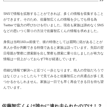
SNSで情報を拡散することができれば、多くの情報を収集すること
ができます。そのため、佐藤智広くんの情報を少しでも得る為
Twitterで協力の呼びかけを行いました。現在も家族は諦めなくSNS
などの思いつく限りの方法で佐藤智広くんの情報を求めました。
身長は当時160㎝前後で、彼の特徴としては眉間に痣があることが
本人か否か判断できる特徴であると家族は語っています。失踪の翌
日母親が警察に捜索願を出し警察も捜索に乗り出しましたが有力な
情報は一切上がっておらず7年が経過しています。
些細な情報で解決へと近づく一歩となります。他人の空似だろうで
はなくひょっとしたら？で見てみると佐藤智広との共通点が多く見
つかるかもしれません。家族は一日でも早く再会できる日を待ち望
んでいます。
佐藤智広くんは誰かに連れ去られたのでは！？