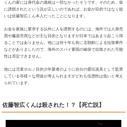
くんの家には身代金の連絡は一切なかったそうです。そのため、仮
に誘拐されたという説が正しいのであれば、お金が目的ではなく狙
いは佐藤智広くん本人だったことになります。
お金を家族に要求する以外に人を誘拐するのには、海外では人身売
買や臓器売買などが主な目的となりますが日本ではあまり起こり得
ることではありません。他には何十年も前に北朝鮮による拉致事件
などがありましたので、海外のスパイ要因の確保で拉致された可能
性は否定できません。
他には児童ポルノ目的少年愛者のように自分の愛玩道具として監禁
している等様々な用途が考えられますがどれも信憑性は低いと考え
られています。
佐藤智広くんは殺された！？【死亡説】