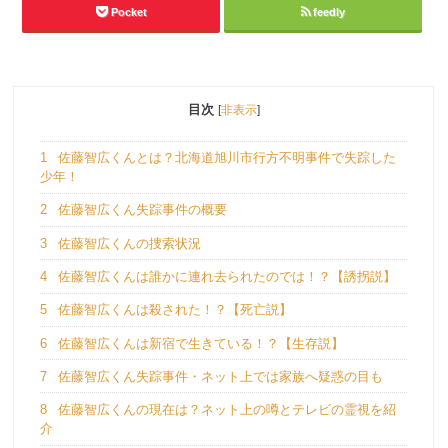
Pocket
feedly
目次
[
非表示
]
1
佐藤智広くんとは？北海道旭川市行方不明事件で失踪した
少年！
2
佐藤智広くん失踪事件の概要
3
佐藤智広くんの捜索状況
4
佐藤智広くんは誰かに連れ去られたのでは！？【誘拐説】
5
佐藤智広くんは殺された！？【死亡説】
6
佐藤智広くんは新宿で生きている！？【生存説】
7
佐藤智広くん失踪事件・ネット上では家族へ疑惑の目も
8
佐藤智広くんの現在は？ネット上の噂とテレビの霊視を紹
介