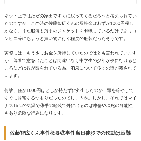
ネット上ではただの家出ですぐに戻ってくるだろうと考えられてい
たのですが、この時の佐藤智広くんの所持金はわずか1000円程し
かなく、また服装も薄手のジャケットを羽織っているだけでありコ
ンビニ等にちょっと買い物に行く程度の服装だったそうです。
実際には、もう少しお金を所持していたのではとも言われています
が、薄着で意を出たことは間違いなく中学生の少年が夜に行けると
ころなどは数が限られている為、消息について多くの謎が残されて
います。
何故、僅か1000円ほどしか持たずに外出したのか、頭を冷やして
すぐに帰宅するつもりだったのでしょうか。しかし、それではマイ
ナス15℃の気温で薄手の軽装で外に出るのは凍傷や凍死の可能性
もあり危険な行為になります。
佐藤智広くん事件概要③事件当日徒歩での移動は困難