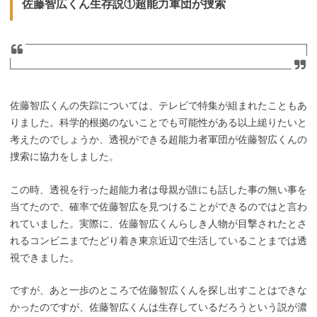
佐藤智広くん生存説①超能力軍団が捜索
佐藤智広くんの失踪については、テレビで特集が組まれたこともあ
りました。科学的根拠のないことでも可能性がある以上縋りたいと
考えたのでしょうか、透視ができる超能力者軍団が佐藤智広くんの
捜索に協力をしました。
この時、透視を行った超能力者は母親が誰にも話した事の無い事を
当てたので、確率で佐藤智広を見つけることができるのではと言わ
れていました。実際に、佐藤智広くんらしき人物が目撃されたとさ
れるコンビニまでたどり着き東京近辺で生活していることまでは透
視できました。
ですが、あと一歩のところで佐藤智広くんを探し出すことはできな
かったのですが、佐藤智広くんは生存しているだろうという説が濃