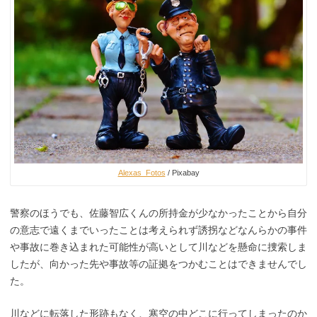
Alexas_Fotos
/ Pixabay
警察のほうでも、佐藤智広くんの所持金が少なかったことから自分
の意志で遠くまでいったことは考えられず誘拐などなんらかの事件
や事故に巻き込まれた可能性が高いとして川などを懸命に捜索しま
したが、向かった先や事故等の証拠をつかむことはできませんでし
た。
川などに転落した形跡もなく、寒空の中どこに行ってしまったのか