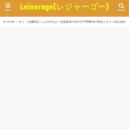
Leisurego(レジャーゴー)
menu
search
HOME
釣り
佐藤智広くんの行方は？北海道旭川市行方不明事件の現在とホスト説も紹介