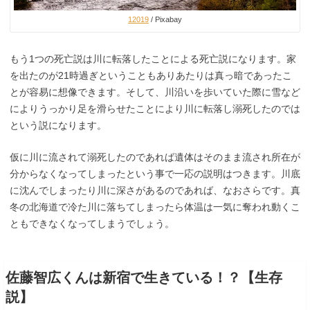
12019
/ Pixabay
もう1つの死亡説は川に転落したことによる死亡説になります。家
を出たのが21時過ぎということもありあたりは真っ暗であったこ
とが容易に想像できます。そして、川沿いを歩いていた際に雪など
によりうっかり足を滑らせたことにより川に転落し溺死したのでは
という説になります。
仮に川に流されて溺死したのであれば遺体はそのまま流され所在が
分からなくなってしまったという事で一応の説明はつきます。川底
に沈んでしまったり川に深さがあるのであれば、なおさらです。真
冬の北海道で冷た川に落ちてしまったら体温は一気に奪われ動くこ
ともできなくなってしまうでしょう。
佐藤智広くんは新宿で生きている！？【生存
説】