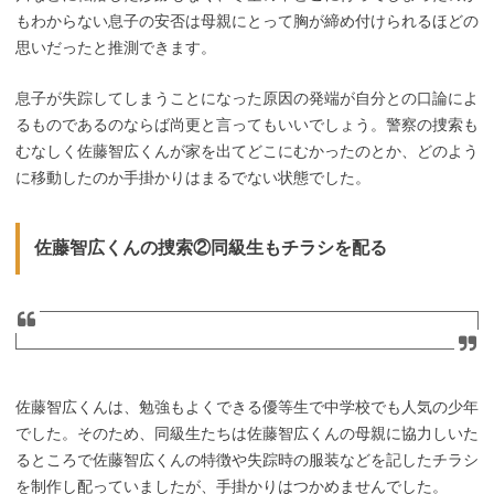
もわからない息子の安否は母親にとって胸が締め付けられるほどの
思いだったと推測できます。
息子が失踪してしまうことになった原因の発端が自分との口論によ
るものであるのならば尚更と言ってもいいでしょう。警察の捜索も
むなしく佐藤智広くんが家を出てどこにむかったのとか、どのよう
に移動したのか手掛かりはまるでない状態でした。
佐藤智広くんの捜索②同級生もチラシを配る
佐藤智広くんは、勉強もよくできる優等生で中学校でも人気の少年
でした。そのため、同級生たちは佐藤智広くんの母親に協力しいた
るところで佐藤智広くんの特徴や失踪時の服装などを記したチラシ
を制作し配っていましたが、手掛かりはつかめませんでした。