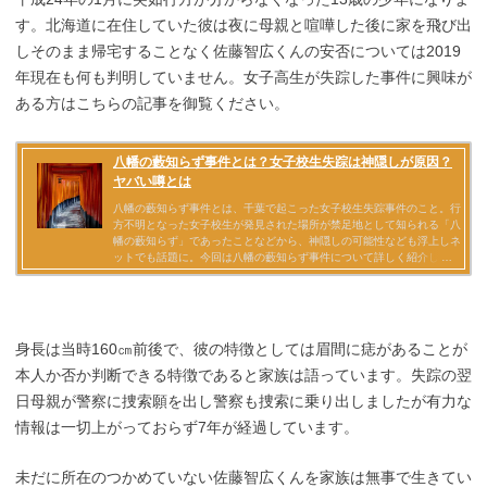
す。北海道に在住していた彼は夜に母親と喧嘩した後に家を飛び出
しそのまま帰宅することなく佐藤智広くんの安否については2019
年現在も何も判明していません。女子高生が失踪した事件に興味が
ある方はこちらの記事を御覧ください。
身長は当時160㎝前後で、彼の特徴としては眉間に痣があることが
本人か否か判断できる特徴であると家族は語っています。失踪の翌
日母親が警察に捜索願を出し警察も捜索に乗り出しましたが有力な
情報は一切上がっておらず7年が経過しています。
未だに所在のつかめていない佐藤智広くんを家族は無事で生きてい