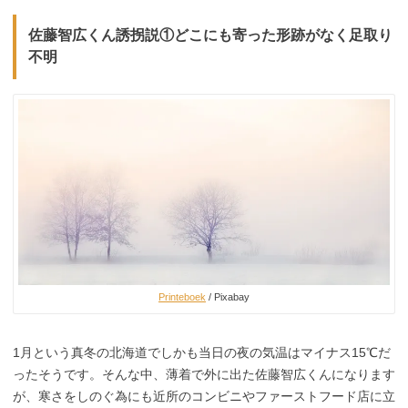
佐藤智広くん誘拐説①どこにも寄った形跡がなく足取り
不明
Printeboek
/ Pixabay
1月という真冬の北海道でしかも当日の夜の気温はマイナス15℃だ
ったそうです。そんな中、薄着で外に出た佐藤智広くんになります
が、寒さをしのぐ為にも近所のコンビニやファーストフード店に立