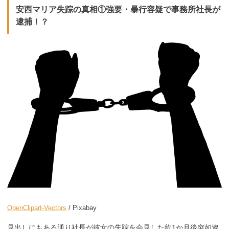
安西マリア失踪の真相①強要・暴行容疑で事務所社長が
逮捕！？
OpenClipart-Vectors
/ Pixabay
見出しにもある通り社長が彼女の失踪を会見した約1か月後突如逮