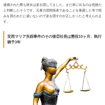
逮捕された際も彼女は姿を隠してました。まだ表に出るのは危険だ
と判断したそうです。元暴力団関係者であることを暴露した等で恨
みを買われたに違いないので姿を隠すのが正しかったと考えられま
す。
安西マリア失踪事件のその後②社長は懲役10ヶ月、執行
猶予3年