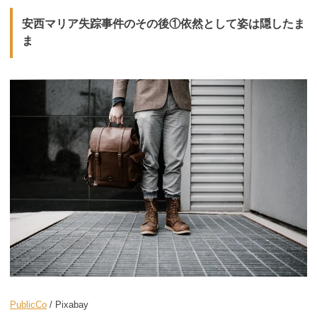
安西マリア失踪事件のその後①依然として姿は隠したま
ま
PublicCo
/ Pixabay