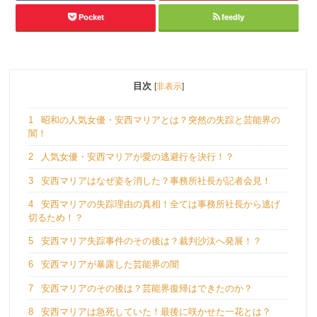
Pocket
feedly
目次
[
非表示
]
1
昭和の人気女優・安西マリアとは？突然の失踪と芸能界の
闇！
2
人気女優・安西マリアが愛の逃避行を決行！？
3
安西マリアはなぜ姿を消した？事務所社長が記者会見！
4
安西マリアの失踪理由の真相！全ては事務所社長から逃げ
切るため！？
5
安西マリア失踪事件のその後は？裁判沙汰へ発展！？
6
安西マリアが暴露した芸能界の闇
7
安西マリアのその後は？芸能界復帰はできたのか？
8
安西マリアは急死していた！最後に咲かせた一花とは？