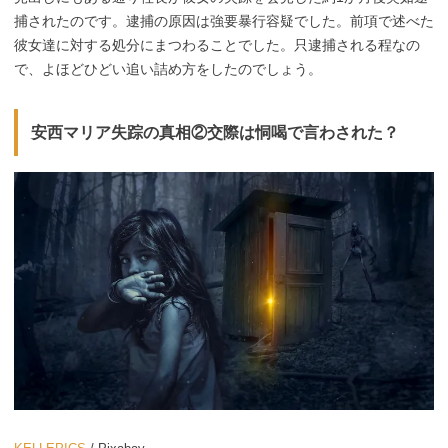
捕されたのです。逮捕の原因は強要暴行容疑でした。前項で述べた
彼女達に対する処分にまつわることでした。只逮捕される程なの
で、よほどひどい追い詰め方をしたのでしょう。
安西マリア失踪の真相②交際は恫喝で言わされた？