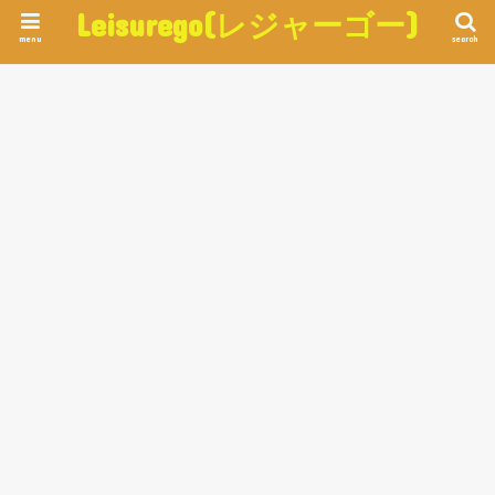
Leisurego(レジャーゴー)
menu
search