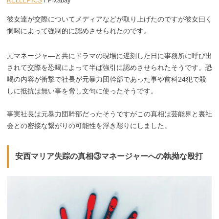
KELLEPICS
/ Pixabay
彼女達が交際についてメディアなどが取り上げたのですが彼女曰く
恫喝によって強制的に認めさせられたのです。
元マネージャ―と共にドラマの現場に遅刻した日に事務所に呼び出
されて交際を恐喝によって半ば強引に認めさせられたそうです。恐
喝の内容が衝撃で社長が元暴力団幹部であった事や前科24犯で殺
しに抵抗は無い事を脅し文句に使ったそうです。
事実社長は元暴力団幹部だったそうですがこの真相は芸能界と裏社
会との密接な繋がりの可能性を浮き彫りにしました。
安西マリア失踪の真相③マネージャーへの執拗な殴打