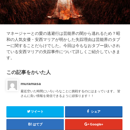
マネージャーとの愛の逃避行は芸能界の闇から逃れるため？昭
和の人気女優・安西マリアが明かした失踪理由は芸能界のタブ
ーに関することだらけでした。今回は今もなおタブー扱いされ
ている安西マリアの失踪事件について詳しくご紹介していきま
す。
この記事をかいた人
muramasa
最近空いた時間にいろいろなことに挑戦するのにはまっています。 皆
さんに良い情報を発信できるように頑張ります！！
ツイート
シェア
はてブ
Google+