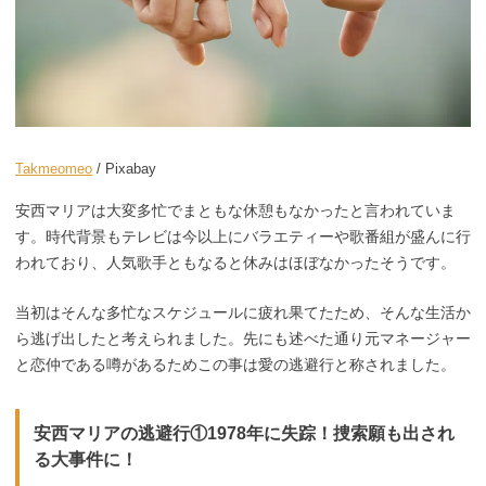
Takmeomeo
/ Pixabay
安西マリアは大変多忙でまともな休憩もなかったと言われていま
す。時代背景もテレビは今以上にバラエティーや歌番組が盛んに行
われており、人気歌手ともなると休みはほぼなかったそうです。
当初はそんな多忙なスケジュールに疲れ果てたため、そんな生活か
ら逃げ出したと考えられました。先にも述べた通り元マネージャー
と恋仲である噂があるためこの事は愛の逃避行と称されました。
安西マリアの逃避行①1978年に失踪！捜索願も出され
る大事件に！