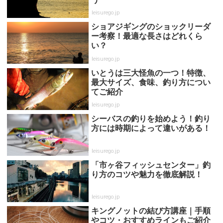
leisurego.jp
ショアジギングのショックリーダ
ー考察！最適な長さはどれくら
い？
leisurego.jp
いとうは三大怪魚の一つ！特徴、
最大サイズ、食味、釣り方につい
てご紹介
leisurego.jp
シーバスの釣りを始めよう！釣り
方には時期によって違いがある！
leisurego.jp
「市ヶ谷フィッシュセンター」釣
り方のコツや魅力を徹底解説！
leisurego.jp
キングノットの結び方講座｜手順
やコツ・おすすめラインもご紹介