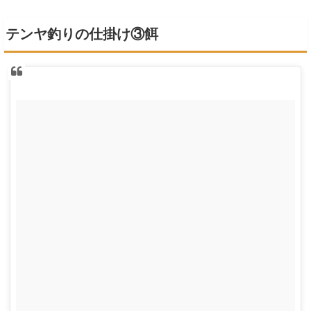
テンヤ釣りの仕掛け③餌