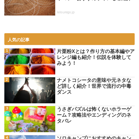
leisurego.jp
人気の記事
片栗粉Xとは？作り方の基本編やア
レンジ編も紹介！伝説を体験して
みよう！
ナメトコシータの意味や元ネタな
ど詳しく紹介！世界で流行の中毒
ダンス
うさぎパズルは怖くないホラーゲ
ーム？攻略法やエンディングのネ
タバレ
ソロキャンプにおすすめのキャン