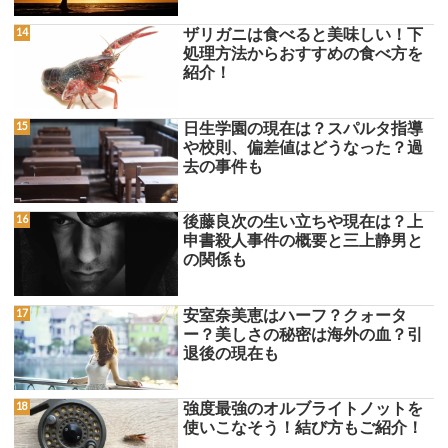
ザリガニは食べると美味しい！下
処理方法からおすすめの食べ方を
紹介！
日生学園の現在は？スパルタ指導
や校則、偏差値はどうなった？過
去の事件も
後藤良次の生い立ちや現在は？上
申書殺人事件の概要と三上静男と
の関係も
安室奈美恵はハーフ？クォータ
ー？美しさの秘密は海外の血？引
退後の現在も
強度最強のオルブライトノットを
使いこなそう！結び方もご紹介！