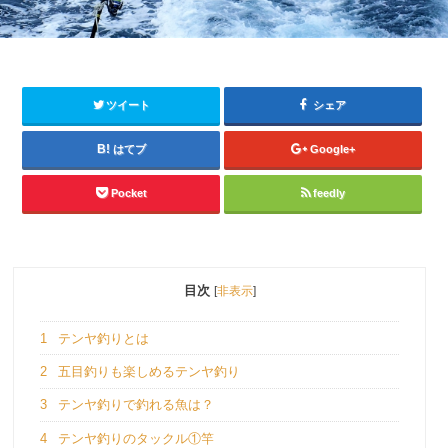
ツイート
シェア
はてブ
Google+
Pocket
feedly
目次
[
非表示
]
1
テンヤ釣りとは
2
五目釣りも楽しめるテンヤ釣り
3
テンヤ釣りで釣れる魚は？
4
テンヤ釣りのタックル①竿