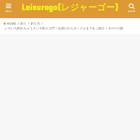
Leisurego(レジャーゴー)
menu
search
HOME
釣り
釣り方
いろいろ釣れちゃうテンヤ釣り入門！仕掛けからタックルまでをご紹介
2ページ目