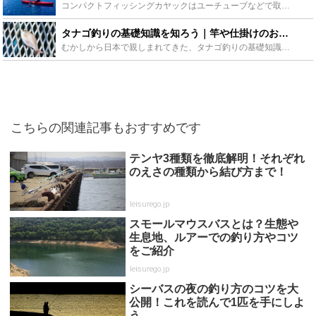
コンパクトフィッシングカヤックはユーチューブなどで取り上げられ、今注目を集めて居るカヤックです。携帯性に優れ軽自動車でも持ち運べるので、気軽にカヤックで釣りを楽しめるのが魅力です。この記事ではそんな...
タナゴ釣りの基礎知識を知ろう｜竿や仕掛けのおすすめや場ポイントの紹介 - Leisurego(レジャーゴー)
むかしから日本で親しまれてきた、タナゴ釣りの基礎知識を、竿や仕掛けのおすすめやポイントなどを色々な角度から解説、紹介していきたいと思います。簡単だけど奥の深い、タナゴ釣りの楽しさを知っていただければ...
こちらの関連記事もおすすめです
テンヤ3種類を徹底解明！それぞれ
のえさの種類から結び方まで！
leisurego.jp
スモールマウスバスとは？生態や
生息地、ルアーでの釣り方やコツ
をご紹介
leisurego.jp
シーバスの夜の釣り方のコツを大
公開！これを読んで1匹を手にしよ
う