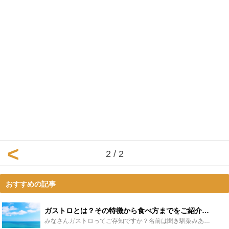
2 / 2
おすすめの記事
ガストロとは？その特徴から食べ方までをご紹介！ - Leisurego(レジャーゴー)
みなさんガストロってご存知ですか？名前は聞き馴染みありませんが、知らないだけで誰もが口にしたことのある魚の一つです。「どんな魚なの？正体は？」という方必見！意外と私たちの生活に深く関わっているガスト...