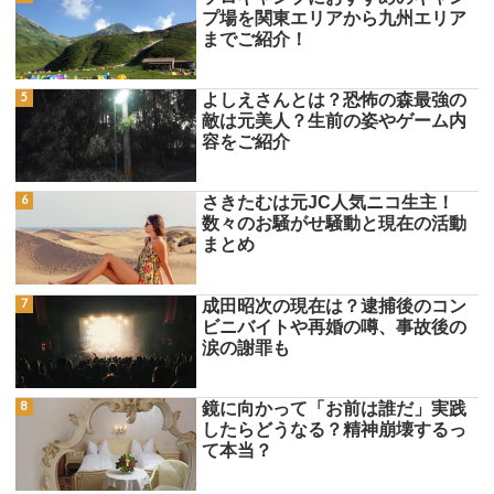
プ場を関東エリアから九州エリア
までご紹介！
よしえさんとは？恐怖の森最強の
敵は元美人？生前の姿やゲーム内
容をご紹介
さきたむは元JC人気ニコ生主！
数々のお騒がせ騒動と現在の活動
まとめ
成田昭次の現在は？逮捕後のコン
ビニバイトや再婚の噂、事故後の
涙の謝罪も
鏡に向かって「お前は誰だ」実践
したらどうなる？精神崩壊するっ
て本当？