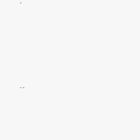
"
"
"