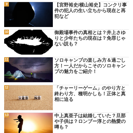
【宮野裕史/横山裕史】コンクリ事
件の犯人の生い立ちから現在と再
犯など
御殿場事件の真相とは？井上さゆ
りと少年たちの現在は？免罪じゃ
ない説も？
ソロキャンプの楽しみ方＆過ごし
方！一人だからこそのソロキャン
プの魅力をご紹介！
「チャーリーゲーム」のやり方と
終わり方、種明かしも！正体と真
相に迫る
中上真亜子は結婚していた？旦那
や子供は？ロンブー淳との熱愛の
噂も？