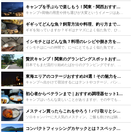
キャンプを手ぶらで楽しもう！関東・関西おすすめキャンプ場30選 - Leisurego(レジャーゴー)
キャンプ=荷物の用意や持ち運びが大変というイメージはありませんか？挑戦してみたいけど色々な心配ごとでなんとなく二の足を踏んでいる、そんな方にオススメしたい「初めてでも安心・手ぶらでOK・気軽にふらり...
ギギってどんな魚？飼育方法や料理、釣り方まで詳しく紹介します！ - Leisurego(レジャーゴー)
ギギを知っていますか？ギギはナマズによく似た魚で、ひれに毒のあるトゲを持っています。あまり馴染みがないかもしれませんが、実は飼育したり、食べたり、釣りの対象魚としてもとても楽しい魚です。そんなギギに...
イシモチとはどんな魚？料理のレシピや捌き方をご紹介！釣り方も！ - Leisurego(レジャーゴー)
イシモチはにべの仲間で、にべにとてもよく似た魚です。シログチとも呼ばれ、釣りのターゲットとして人気の魚です。そんなイシモチは料理も絶品です。この記事ではイシモチをおいしく食べる捌き方やレシピ、釣り方...
贅沢キャンプ！関東のグランピングスポットおすすめをご紹介 - Leisurego(レジャーゴー)
日本でもまだ流行り始めたばかりのグランピングですが、そもそもグランピングとはどういうものなのか、はたまた、どういった場所を選べばいいのか分からないという方も多いと思います。今回は、関東地方にあるグラ...
東海エリアのコテージおすすめ24選！その魅力を徹底解説 - Leisurego(レジャーゴー)
キャンプへ出かけて宿泊するにはテントやコテージ、バンガロー、ロッジなど様々な選択肢があります。どのスタイルの宿泊施設を選ぶかによってそれぞれ特徴が異なりますが、今回はそのなかでもキャンプ初心者にも安...
初心者からベテランまで｜おすすめ調理器セット15選紹介します！ - Leisurego(レジャーゴー)
キャンプはいろんな楽しいことがありますが、その中でも一番楽しみなのが、野外での料理。せっかくなんだから美味しい料理を食べたい！でも、自宅とは違うからどうすれば？とアウトドア初心者の方は悩みどころです...
メスティン買ったらこれをやろう！バリ取りとシーズニング方法を徹底解説！ - Leisurego(レジャーゴー)
ソロキャンパーに大人気のメスティン。ご飯も炊ければ鍋の代わりにもなって超便利です！ただし、使う前にシーズニングが必要なのはご存知でしたか？シーズニングをしないとせっかくのメスティンも台無し。そこでシ...
コンパクトフィッシングカヤックとは？スペックや便利グッズなどをご紹介！ - Leisurego(レジャーゴー)