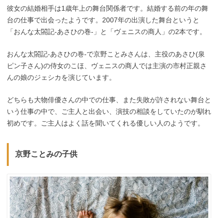
彼女の結婚相手は1歳年上の舞台関係者です。結婚する前の年の舞
台の仕事で出会ったようです。2007年の出演した舞台というと
「おんな太閤記-あさひの巻-」と「ヴェニスの商人」の2本です。
おんな太閤記-あさひの巻-で京野ことみさんは、主役のあさひ(泉
ピン子さん)の侍女のこほ、ヴェニスの商人では主演の市村正親さ
んの娘のジェシカを演じています。
どちらも大物俳優さんの中での仕事、また失敗が許されない舞台と
いう仕事の中で、ご主人と出会い、演技の相談をしていたのが馴れ
初めです。ご主人はよく話を聞いてくれる優しい人のようです。
京野ことみの子供