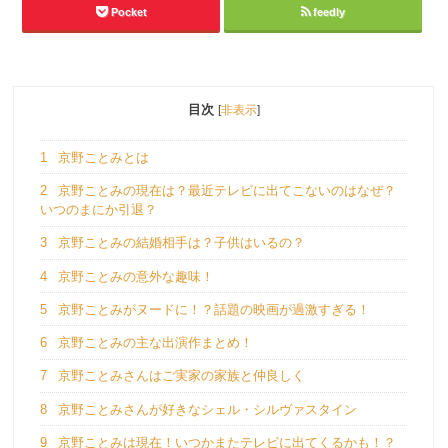
Pocket
feedly
目次
[
非表示
]
1
京野ことみとは
2
京野ことみの現在は？最近テレビに出てこないのはなぜ？
いつのまにか引退？
3
京野ことみの結婚相手は？子供はいるの？
4
京野ことみの意外な趣味！
5
京野ことみがヌードに！？話題の映画が過激すぎる！
6
京野ことみの主な出演作まとめ！
7
京野ことみさんはご実家の家族と仲良しく
8
京野ことみさんが好きなシェル・シルヴァスタイン
9
京野ことみは現在！いつかまたテレビに出てくるかも！？