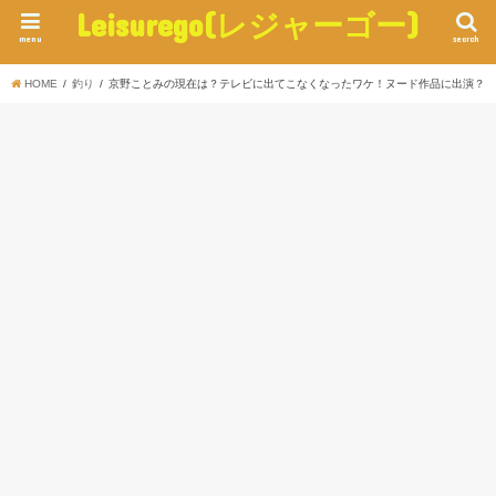
Leisurego(レジャーゴー)
menu
search
HOME
釣り
京野ことみの現在は？テレビに出てこなくなったワケ！ヌード作品に出演？