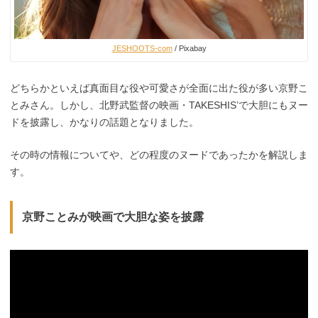
JESHOOTS-com
/ Pixabay
どちらかといえば真面目な役や可愛さが全面に出た役が多い京野こ
とみさん。しかし、北野武監督の映画・TAKESHIS’で大胆にもヌー
ドを披露し、かなりの話題となりました。
その時の情報についてや、どの程度のヌードであったかを解説しま
す。
京野ことみが映画で大胆な姿を披露