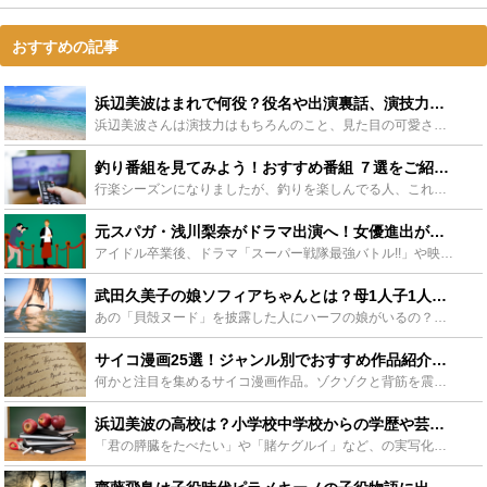
おすすめの記事
浜辺美波はまれで何役？役名や出演裏話、演技力が光るシーンもご紹介！ - Leisurego(レジャーゴー)
浜辺美波さんは演技力はもちろんのこと、見た目の可愛さや透明感が話題となりブレイクした石川県出身の女優です。ブレイクのきっかけとなったのが朝の人気テレビ小説「まれ」です。浜辺美波さんはまれで何役なのか...
釣り番組を見てみよう！おすすめ番組 ７選をご紹介 - Leisurego(レジャーゴー)
行楽シーズンになりましたが、釣りを楽しんでる人、これから釣りを始めようとしている人もいるのではないでしょうか。その中で釣りの情報を集めるとき、テレビやインターネットを利用します。でも情報があふれてい...
元スパガ・浅川梨奈がドラマ出演へ！女優進出が止まらない！ - Leisurego(レジャーゴー)
アイドル卒業後、ドラマ「スーパー戦隊最強バトル!!」や映画「かぐや様は告らせたい」に出演し、話題となっている浅川梨奈さん。数々のドラマ・映画作品に出演しており、女優進出が止まらない彼女ですが、浅川梨...
武田久美子の娘ソフィアちゃんとは？母1人子1人の海外生活が話題！ - Leisurego(レジャーゴー)
あの「貝殻ヌード」を披露した人にハーフの娘がいるの？え！娘が飛び級できるほど賢い？きになる子供の画像や、武田久美さんの娘の教育法を、健在する美貌の武田久美子さんの画像と共にすすめていきます。 「貝殻...
サイコ漫画25選！ジャンル別でおすすめ作品紹介！無料で読める作品も - Leisurego(レジャーゴー)
何かと注目を集めるサイコ漫画作品。ゾクゾクと背筋を震えさせながらもページを捲る手が止まらない、そして魅力的なストーリーやキャラクターが秀逸なサイコ漫画作品が数多く存在しています。この記事ではサイコ漫...
浜辺美波の高校は？小学校中学校からの学歴や芸能界入りのきっかけも - Leisurego(レジャーゴー)
「君の膵臓をたべたい」や「賭ケグルイ」など、の実写化作品に出演し、「可愛い」と話題を集めている浜辺美波さんですが、プライベートでは今年の3月に高校を卒業したばかり。気になる浜辺美波さんの学歴や偏差値...