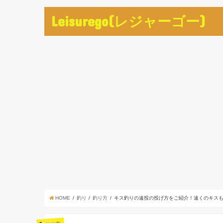
Leisurego(レジャーゴー)
HOME
釣り
釣り方
キス釣りの遠投の投げ方をご紹介！遠くのキス