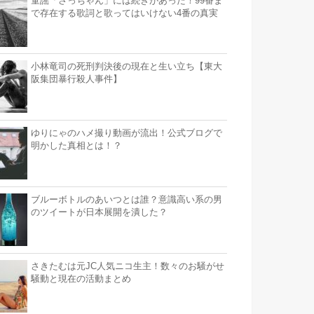
童謡「さっちゃん」には続きがあった！99番ま
で存在する歌詞と歌ってはいけない4番の真実
小林竜司の死刑判決後の現在と生い立ち【東大
阪集団暴行殺人事件】
ゆりにゃのハメ撮り動画が流出！公式ブログで
明かした真相とは！？
ブルーボトルのあいつとは誰？意識高い系の男
のツイートが日本展開を潰した？
さきたむは元JC人気ニコ生主！数々のお騒がせ
騒動と現在の活動まとめ