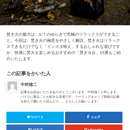
焚き火の魅力は、1/ｆのゆらぎで究極のリラックスができるこ
と。今回は、焚き火の極意をやさしく解説。焚き火はリラック
スできるだけでなく「インスタ映え」するおしゃれな遊びです
が、快適に焚火を楽しめるおすすめの「焚き火台」15選もご紹
介いたします。
この記事をかいた人
中村雄二
記事をお読みいただきありがとうございます、中村雄二と申します。
バイクに乗ることが好きな若者です。ツーリングキャンプ系統の記事
を好んで書いたり読んだり…。よろしくお願いします。
ツイート
シェア
はてブ
Google+