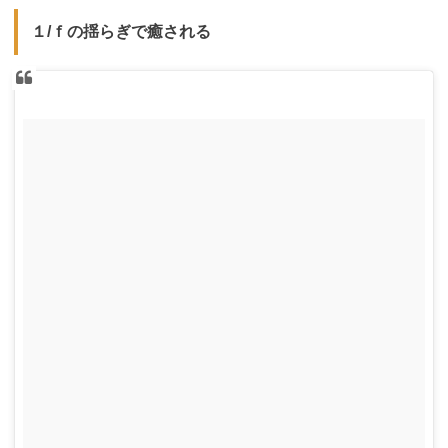
１/ｆの揺らぎで癒される