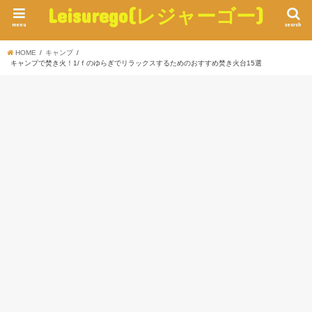
Leisurego(レジャーゴー)
menu
search
HOME
キャンプ
キャンプで焚き火！1/ｆのゆらぎでリラックスするためのおすすめ焚き火台15選