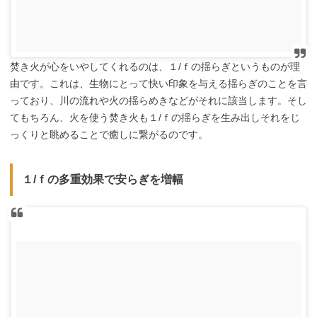
焚き火が心をいやしてくれるのは、１/ｆの揺らぎというものが理
由です。これは、生物にとって快い印象を与える揺らぎのことを言
っており、川の流れや火の揺らめきなどがそれに該当します。そし
てもちろん、火を使う焚き火も１/ｆの揺らぎを生み出しそれをじ
っくりと眺めることで癒しに繋がるのです。
１/ｆの多重効果で安らぎを増幅