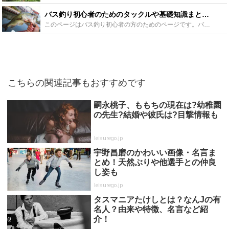
バス釣り初心者のためのタックルや基礎知識まとめ！釣り人はバス釣りに魅了されていく - Leisurego(レジャーゴー)
このページはバス釣り初心者の方のためのページです。バスってなに？？バス釣りとは？？バスが釣れる時期は？？などバス釣りをこれから始めようと思っている方のお手伝いになるサイトを目指して記載してます。バス...
こちらの関連記事もおすすめです
嗣永桃子、ももちの現在は?幼稚園
の先生?結婚や彼氏は?目撃情報も
leisurego.jp
宇野昌磨のかわいい画像・名言ま
とめ！天然ぶりや他選手との仲良
し姿も
leisurego.jp
タスマニアたけしとは？なんJの有
名人？由来や特徴、名言など紹
介！