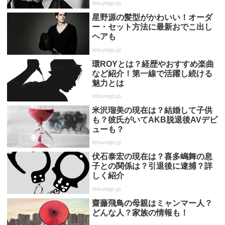
leisurego.jp
星野源の髪型がかわいい！オーダ
ー・セット方法に最新おでこ出し
ヘアも
leisurego.jp
環ROYとは？経歴やおすすめ楽曲
など紹介！第一線で活躍し続ける
魅力とは
leisurego.jp
米沢瑠美の現在は？結婚して子供
も？彼氏がいてAKB脱退後AVデビ
ューも？
leisurego.jp
伏石泰宏の現在は？喜多嶋舞の息
子との関係は？引退後に逮捕？詳
しく紹介
leisurego.jp
齋藤飛鳥の母親はミャンマー人？
どんな人？家族の情報も！