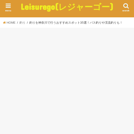
Leisurego(レジャーゴー)
menu
search
HOME
釣り
釣りを神奈川で行うおすすめスポット35選！バス釣りや渓流釣りも！