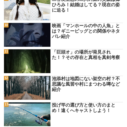
ひろみ！結婚はしてる？現在の姿
に迫る！
映画「マンホールの中の人魚」と
は？ギニーピッグとの関係やネタ
バレ紹介
「巨頭オ」の場所が発見され
た！？その存在と真相を真剣考察
池添村は地図にない架空の村？不
思議な風習や村にまつわる噂など
紹介
投げ竿の選び方と使い方のまと
め！遠くへキャストしよう！