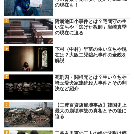
の現在も！
附属池田小事件とは？宅間守の生
い立ちや「逃げた教師」岩崎真季
の現在に迫る
下村（中村）早苗の生い立ちや現
在は？大阪二児餓死事件の全貌を
解説
死刑囚・関根元とは？生い立ちや
埼玉愛犬家連続殺人事件とその判
決など紹介
【三豊百貨店崩壊事故】韓国史上
最大の崩壊事故の真相とその後に
迫る
二谷友里恵の二人の娘の父親は郷