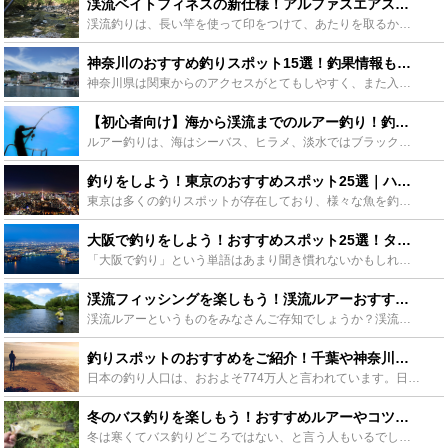
渓流ベイトフィネスの新仕様！アルファスエアストリームカスタムをご紹介 - Leisurego(レジャーゴー)
渓流釣りは、長い竿を使って印をつけて、あたりを取るかなり高度な釣りでした。ルアーでの釣りの流行によって初心者の方でも馴染みやすくなりましたね。渓流釣りのルアー使用も今では当たり前になりました。入門か...
神奈川のおすすめ釣りスポット15選！釣果情報も併せてチェック！ - Leisurego(レジャーゴー)
神奈川県は関東からのアクセスがとてもしやすく、また入り組んだ地形ならではの魅力があります。この記事ではそんな神奈川県のおすすめ釣りスポットを厳選して15選紹介します。釣果情報もあわせて紹介するので要...
【初心者向け】海から渓流までのルアー釣り！釣り方や仕掛けを紹介 - Leisurego(レジャーゴー)
ルアー釣りは、海はシーバス、ヒラメ、淡水ではブラックバス、ナマズ、渓流ではヤマメ、ニジマス等、様々な魚を狙うことができる釣りです。釣り方や仕掛けなど魚種別でわかりやすく紹介していきますので、ルアー釣...
釣りをしよう！東京のおすすめスポット25選｜ハゼ釣りや海釣りの場所も！ - Leisurego(レジャーゴー)
東京は多くの釣りスポットが存在しており、様々な魚を釣ることが可能です。今回は東京のおすすめ釣りスポットを25個紹介していきます。ハゼが主に釣れるスポットや海釣り、渓流釣りも紹介しているので最後まで見...
大阪で釣りをしよう！おすすめスポット25選！タコ釣りやバス釣りができる場所も！ - Leisurego(レジャーゴー)
「大阪で釣り」という単語はあまり聞き慣れないかもしれません。しかし大阪にはここで紹介するものも含め、タコ釣りやバス釣りなどその他多くの釣りスポットが存在しているのです。今回はその中で特におすすめスポ...
渓流フィッシングを楽しもう！渓流ルアーおすすめ5選！！ - Leisurego(レジャーゴー)
渓流ルアーというものをみなさんご存知でしょうか？渓流での釣りというと餌釣りやフライフィッシングをイメージされる方も多いかと思いますが、ルアーでの釣りを楽しんでいる人もいるんです。今回はそんな、渓流ル...
釣りスポットのおすすめをご紹介！千葉や神奈川や関西も！ - Leisurego(レジャーゴー)
日本の釣り人口は、おおよそ774万人と言われています。日本各地に釣りスポットは多く存在しており、その魅力といえば一言では尽きません。ここでは、これから釣りを始める方・新たなフィールドを開拓したい、そ...
冬のバス釣りを楽しもう！おすすめルアーやコツをご紹介 - Leisurego(レジャーゴー)
冬は寒くてバス釣りどころではない、と言う人もいるでしょう。確かに寒くて外に出るのも嫌になり室内にこもりがちになります。ですが、冬こそバス釣りをすると楽しく釣りをすることができます。ここでは冬のバス釣...