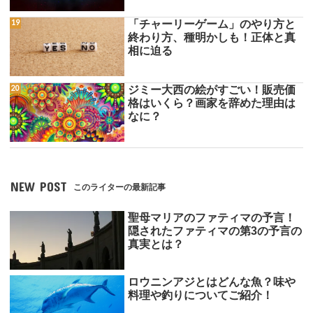
「チャーリーゲーム」のやり方と
終わり方、種明かしも！正体と真
相に迫る
ジミー大西の絵がすごい！販売価
格はいくら？画家を辞めた理由は
なに？
NEW POST
このライターの最新記事
聖母マリアのファティマの予言！
隠されたファティマの第3の予言の
真実とは？
ロウニンアジとはどんな魚？味や
料理や釣りについてご紹介！