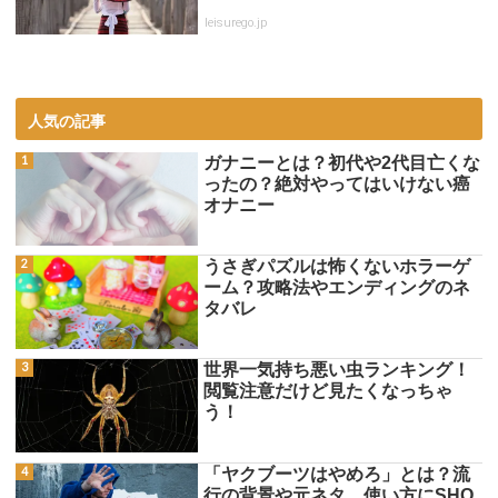
leisurego.jp
人気の記事
ガナニーとは？初代や2代目亡くな
ったの？絶対やってはいけない癌
オナニー
うさぎパズルは怖くないホラーゲ
ーム？攻略法やエンディングのネ
タバレ
世界一気持ち悪い虫ランキング！
閲覧注意だけど見たくなっちゃ
う！
「ヤクブーツはやめろ」とは？流
行の背景や元ネタ、使い方にSHO