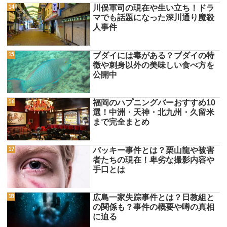
川俣軍司の現在や生い立ち！ドラ
マでも話題になった深川通り魔殺
人事件
ブダイには毒がある？ブダイの特
徴や刺身以外の美味しい食べ方を
公開中
福岡のハプニングバーおすすめ10
選！中洲・天神・北九州・久留米
まで完全まとめ
バッキー事件とは？栗山龍や被害
者たちの現在！卑劣な撮影内容や
手口とは
広島一家失踪事件とは？日教組と
の関係も？事件の概要や噂の真相
に迫る