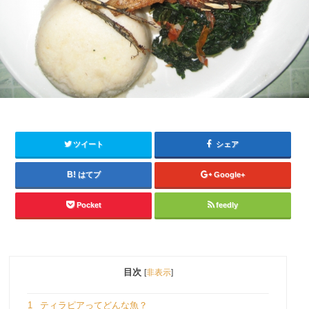
ツイート
シェア
はてブ
Google+
Pocket
feedly
目次
[
非表示
]
1
ティラピアってどんな魚？