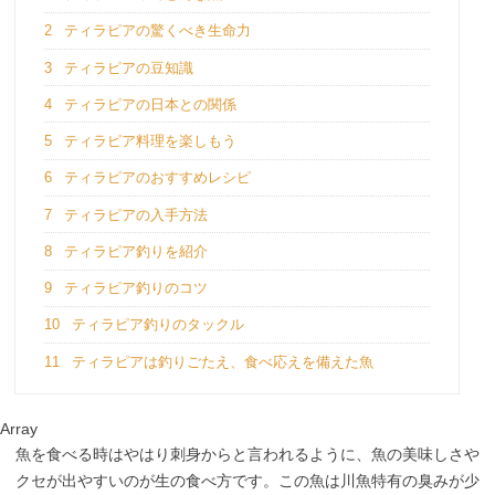
2
ティラピアの驚くべき生命力
3
ティラピアの豆知識
4
ティラピアの日本との関係
5
ティラピア料理を楽しもう
6
ティラピアのおすすめレシピ
7
ティラピアの入手方法
8
ティラピア釣りを紹介
9
ティラピア釣りのコツ
10
ティラピア釣りのタックル
11
ティラピアは釣りごたえ、食べ応えを備えた魚
Array
魚を食べる時はやはり刺身からと言われるように、魚の美味しさや
クセが出やすいのが生の食べ方です。この魚は川魚特有の臭みが少