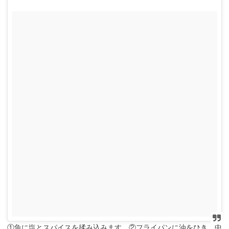
①魚に塩とスパイスを揉み込みます。②フライパンに油をひき、中