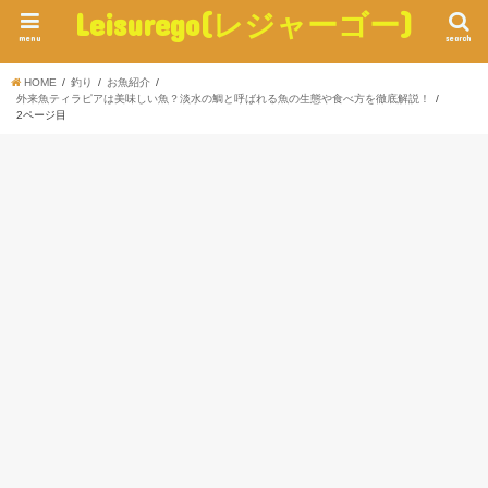
Leisurego(レジャーゴー)
menu
search
HOME
釣り
お魚紹介
外来魚ティラピアは美味しい魚？淡水の鯛と呼ばれる魚の生態や食べ方を徹底解説！
2ページ目