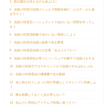
3
肌の露出を控えるのも虫よけに
4
虫除け対策①虫除けジェルで危険生物の「ムカデ」から身
を守ろう！
5
虫除け対策②メッシュテントで虫のいない空間を作ってし
まう
6
虫除け対策③蚊帳で虫のいない寝室にしよう
7
虫除け対策④虫除け線香で虫を撃退
8
虫除け対策⑤虫除けの定番「虫よけスプレー」
9
虫除け対策⑥虫が寄りにくいウェアや帽子で虫除けをする
10
虫除け対策⑦アロマキャンドルで虫除けすればおしゃれ
11
虫除け対策⑧虫の捕獲機で虫を駆除
12
虫に刺されてしまった時の準備としてキャンプに持参しよ
う
13
脚を除菌しておくと虫が寄らない？
14
虫よけに有効なアイテムで快適に過ごそう！