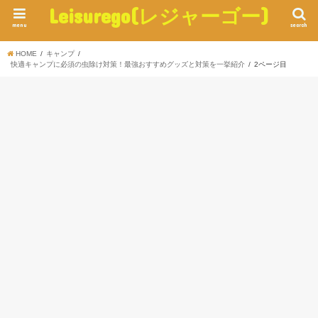
Leisurego(レジャーゴー)
menu
search
HOME
キャンプ
快適キャンプに必須の虫除け対策！最強おすすめグッズと対策を一挙紹介
2ページ目