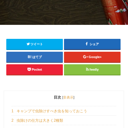
ツイート
シェア
はてブ
Google+
Pocket
feedly
目次
[
非表示
]
1
キャンプで虫除けすべき虫を知っておこう
2
虫除けの仕方は大きく2種類