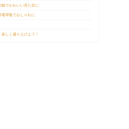
②鍋でかわいい見た目に
③電球瓶でおしゃれに
く楽しく盛り上げよう！