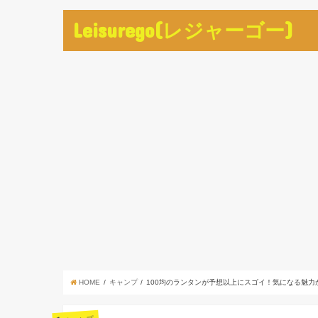
Leisurego(レジャーゴー)
HOME
キャンプ
100均のランタンが予想以上にスゴイ！気になる魅力