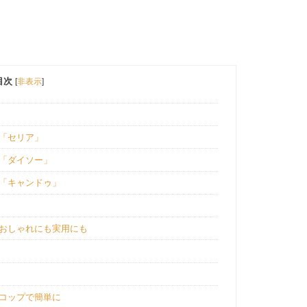
目次
[
非表示
]
！「セリア」
！「ダイソー」
！「キャンドゥ」
！おしゃれにも実用にも
①コップで簡単に