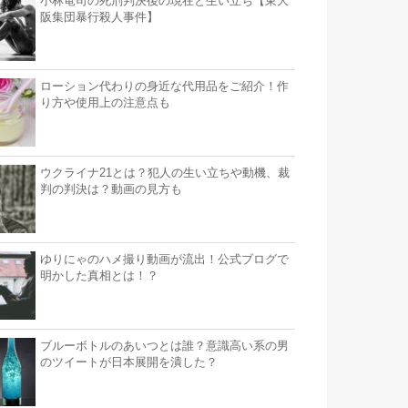
小林竜司の死刑判決後の現在と生い立ち【東大
阪集団暴行殺人事件】
ローション代わりの身近な代用品をご紹介！作
り方や使用上の注意点も
ウクライナ21とは？犯人の生い立ちや動機、裁
判の判決は？動画の見方も
ゆりにゃのハメ撮り動画が流出！公式ブログで
明かした真相とは！？
ブルーボトルのあいつとは誰？意識高い系の男
のツイートが日本展開を潰した？