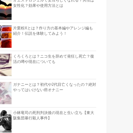
オエストロジェルで女性らしくなれる？男性は
女性化？効果や使用方法とは
片栗粉Xとは？作り方の基本編やアレンジ編も
紹介！伝説を体験してみよう！
くろくろとは？ニコ生を辞めて発狂し死亡？復
活の噂や現在についても
ガナニーとは？初代や2代目亡くなったの？絶対
やってはいけない癌オナニー
小林竜司の死刑判決後の現在と生い立ち【東大
阪集団暴行殺人事件】