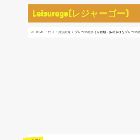
Leisurego(レジャーゴー)
HOME
釣り
お魚紹介
プレコの種類は何種類？多種多様なプレコの