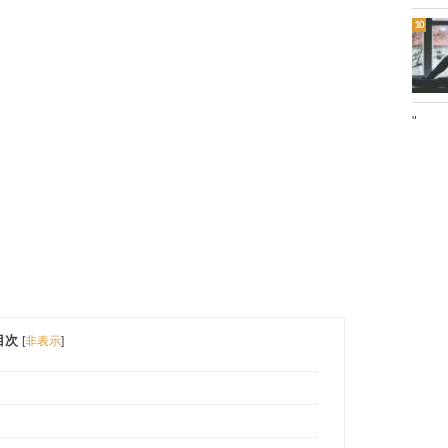
"
目次
[
非表示
]