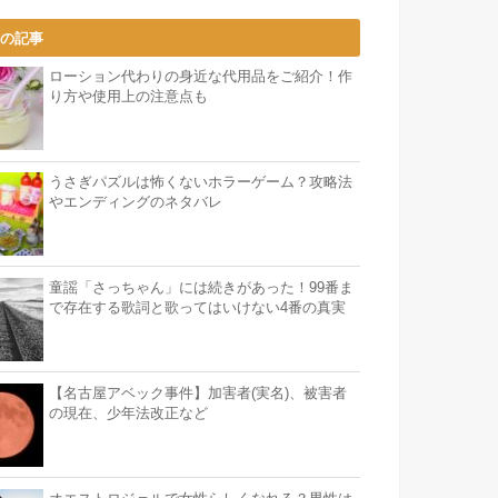
気の記事
ローション代わりの身近な代用品をご紹介！作
り方や使用上の注意点も
うさぎパズルは怖くないホラーゲーム？攻略法
やエンディングのネタバレ
童謡「さっちゃん」には続きがあった！99番ま
で存在する歌詞と歌ってはいけない4番の真実
【名古屋アベック事件】加害者(実名)、被害者
の現在、少年法改正など