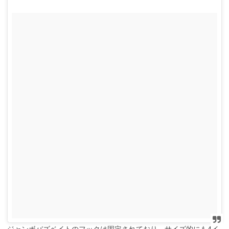
ジャンボバズベイトのフックは固定されており、サイズ的にも4イ