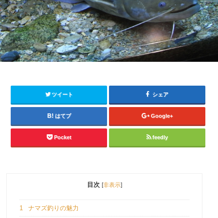
ツイート
シェア
はてブ
Google+
Pocket
feedly
目次
[
非表示
]
1
ナマズ釣りの魅力