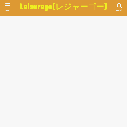
Leisurego(レジャーゴー)
menu
search