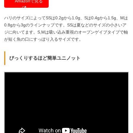
Amazonで見る
ハリのサイズによってSSは0.2gから1.0g、Sは0.4gから1.5g、Mは
0.8gから3gのラインナップです。SSは夏などのサイズの小さいア
ジに向いてます。S,Mは吸い込み重視のオープンゲイブタイプで軸
が短く魚の口にすっぽり入るサイズです。
びっくりするほど簡単ユニノット