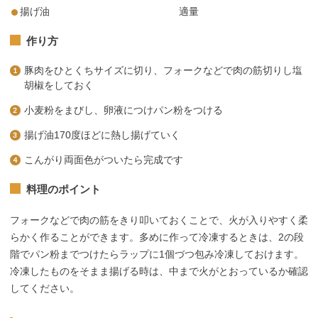
揚げ油 適量
作り方
豚肉をひとくちサイズに切り、フォークなどで肉の筋切りし塩
胡椒をしておく
小麦粉をまびし、卵液につけパン粉をつける
揚げ油170度ほどに熱し揚げていく
こんがり両面色がついたら完成です
料理のポイント
フォークなどで肉の筋をきり叩いておくことで、火が入りやすく柔
らかく作ることができます。多めに作って冷凍するときは、2の段
階でパン粉までつけたらラップに1個づつ包み冷凍しておけます。
冷凍したものをそまま揚げる時は、中まで火がとおっているか確認
してください。