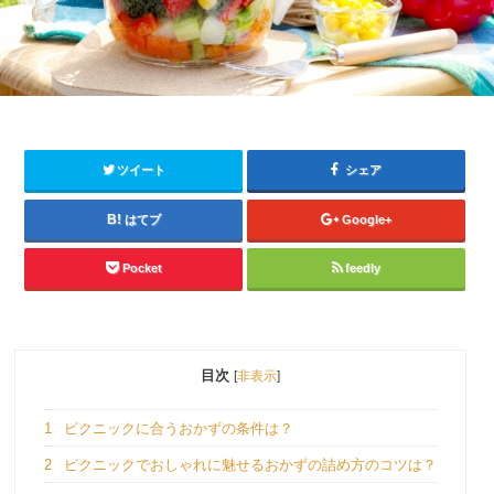
ツイート
シェア
はてブ
Google+
Pocket
feedly
目次
[
非表示
]
1
ピクニックに合うおかずの条件は？
2
ピクニックでおしゃれに魅せるおかずの詰め方のコツは？