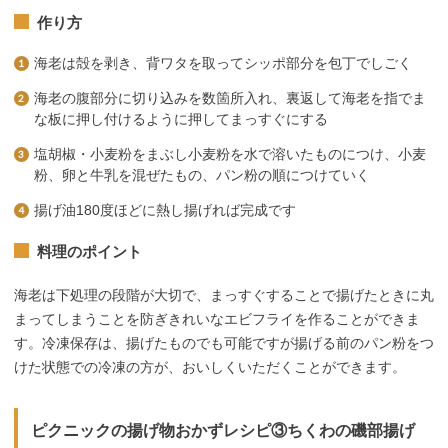
作り方
海老は殻を剥き、背ワタを取ってシッポ部分を包丁でしごく
海老の腹部分に切り込みを数箇所入れ、裏返して海老を指でま
な板に押し付けるように押してまっすぐにする
塩胡椒・小麦粉をまぶし小麦粉を水で溶いたものにつけ、小麦
粉、卵と牛乳を混ぜたもの、パン粉の順につけていく
揚げ油180度ほどに熱し揚げれば完成です
料理のポイント
海老は下処理の段階が大切で、まっすぐすることで揚げたときに丸
まってしまうことを防ぎきれいなエビフライを作ることができま
す。冷凍保存は、揚げたものでも可能ですが揚げる前のパン粉をつ
けた状態での冷凍の方が、おいしくいただくことができます。
ピクニックの揚げ物おかずレシピ③ちくわの磯部揚げ