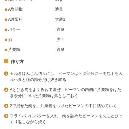
A塩胡椒 適量
A片栗粉 大匙1
バター 適量
酒 少々
片栗粉 適量
作り方
玉ねぎはみじん切りにし、ピーマンはヘタ部分に一周包丁を入
れヘタと種の部分だけ抜き取る
Aとひき肉をよく捏ねて混ぜ、ピーマンの内側に片栗粉をはた
き余分についた片栗粉は落としておく
2で混ぜた肉を、片栗粉をつけたピーマンの中に詰めていく
フライパンにバターを入れ、肉を詰めたピーマンを丸ごとひっ
くり返しながら焼く