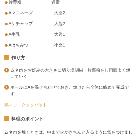
片栗粉 適量
Aマヨネーズ 大匙2
Aケチャップ 大匙2
A牛乳 大匙1
Aはちみつ 小匙1
作り方
ムネ肉をお好みの大きさに切り塩胡椒・片栗粉をし両面よく焼
いていく
ボールにAを混ぜ合わせておき、焼けたら全体に絡めて完成で
す
鶏マヨ クックパット
料理のポイント
ムネ肉を焼くときは、中まで火がきちんと入るように気をつけまし