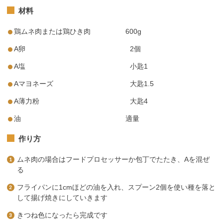
材料
鶏ムネ肉または鶏ひき肉 600g
A卵 2個
A塩 小匙1
Aマヨネーズ 大匙1.5
A薄力粉 大匙4
油 適量
作り方
ムネ肉の場合はフードプロセッサーか包丁でたたき、Aを混ぜ
る
フライパンに1cmほどの油を入れ、スプーン2個を使い種を落と
して揚げ焼きにしていきます
きつね色になったら完成です