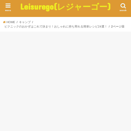
Leisurego(レジャーゴー)
menu
search
HOME
キャンプ
ピクニックのおかずはこれで決まり！おしゃれに持ち寄れる簡単レシピ24選！
2ページ目