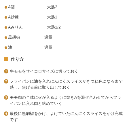
A酒 大匙2
A砂糖 大匙1
Aみりん 大匙1/2
黒胡椒 適量
油 適量
作り方
牛モモをサイコロサイズに切っておく
フライパンに油を入れにんにくスライスがきつね色になるまで
熱し、焦げる前に取り出しておく
モモ肉の全体に火が入るように焼きAを混ぜ合わせてからフラ
イパンに入れ肉と絡めていく
最後に黒胡椒をかけ、よけていたにんにくスライスをかけ完成
です