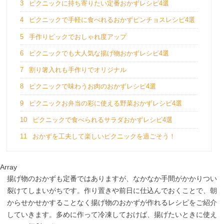
3
ピクニックに持ち寄りたい定番おかずレシピ4選
4
ピクニックで手軽に食べれるおかずピンチョスレシピ4選
5
手作りピックでおしゃれ度アップ
6
ピクニックでも大人気な揚げ物おかずレシピ4選
7
割り箸入れも手作りでオリジナル
8
ピクニックで味わうお肉のおかずレシピ4選
9
ピクニックお弁当の彩に使える野菜おかずレシピ4選
10
ピクニックで食べられるサラダおかずレシピ4選
11
おかずを工夫して楽しいピクニックを過ごそう！
Array
揚げ物のおかずも定番ではありますが、なかなか手間がかかりつい
裂けてしまいがちです。作り置きや前日に仕込んでおくことで、朝
からせかせかすることなく揚げ物のおかずが作れるレシピをご紹介
していきます。多めに作って冷凍しておけば、揚げたいときに使え