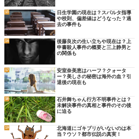
日生学園の現在は？スパルタ指導
や校則、偏差値はどうなった？過
去の事件も
後藤良次の生い立ちや現在は？上
申書殺人事件の概要と三上静男と
の関係も
安室奈美恵はハーフ？クォータ
ー？美しさの秘密は海外の血？引
退後の現在も
石井舞ちゃん行方不明事件とは？
未解決事件の真相と事件のその後
に迫る
北海道にゴキブリがいないのは本
当？ウソ？都市伝説の真実！