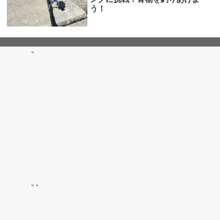
う！
"
"
"