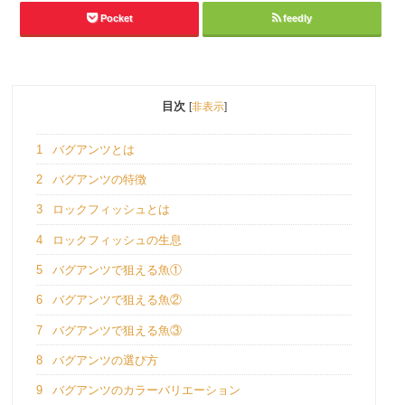
Pocket
feedly
目次
[
非表示
]
1
バグアンツとは
2
バグアンツの特徴
3
ロックフィッシュとは
4
ロックフィッシュの生息
5
バグアンツで狙える魚①
6
バグアンツで狙える魚②
7
バグアンツで狙える魚③
8
バグアンツの選び方
9
バグアンツのカラーバリエーション