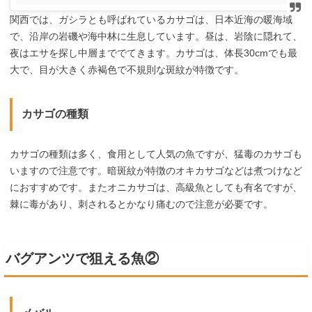
関西では、ガシラとも呼ばれているカサゴは、日本近海の暖海域
で、沿岸の岩磯や海中林に生息しています。昼は、岩陰に隠れて、
夜はエサを探し中層まででてきます。カサゴは、体長30cmでも最
大で、目が大きく赤褐色で不規則な斑紋が特徴です。
カサゴの種類
カサゴの種類は多く、食用として人気の魚ですが、猛毒のカサゴも
いますので注意です。暗斑紋が特徴のオキカサゴなどは煮つけなど
におすすめです。またオニカサゴは、高級魚としても有名ですが、
棘に毒があり、刺されるとかなり痛むので注意が必要です。
バグアンツで狙える魚②