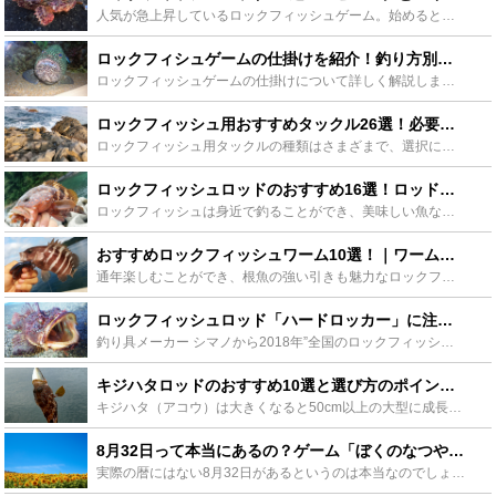
人気が急上昇しているロックフィッシュゲーム。始めるとなると迷ってしまうのがロックフィッシュロッド選びです。専用のロックフィッシュロッドもおすすめされていますが、手持ちのスピニングやベイトに合わせた安...
ロックフィシュゲームの仕掛けを紹介！釣り方別にベストな仕掛けを使い分けよう！ - Leisurego(レジャーゴー)
ロックフィッシュゲームの仕掛けについて詳しく解説します。ロックフィッシュと言っても沢山の種類の魚がいます。色々な魚を様々な状況で狙うためには、いくつかあるロックフィッシュゲームの仕掛けを知っておく必...
ロックフィッシュ用おすすめタックル26選！必要な全タックルを網羅！ - Leisurego(レジャーゴー)
ロックフィッシュ用タックルの種類はさまざまで、選択に迷ってしまう人も多いことでしょう。この記事では、タックル選びに悩むロックフィッシュゲーム入門者向けに、ロッド、リール、ライン、ルアー、シンカー、フ...
ロックフィッシュロッドのおすすめ16選！ロッドの選び方はどこに注目すればいい？ - Leisurego(レジャーゴー)
ロックフィッシュは身近で釣ることができ、美味しい魚なので釣り好きの方達に人気の魚です。しかし、根がかりが起こりやすいので初心者には難しい魚とされています。この記事ではロックフィッシュロッドをベイトモ...
おすすめロックフィッシュワーム10選！｜ワームの選び方を徹底解説【入門編】 - Leisurego(レジャーゴー)
通年楽しむことができ、根魚の強い引きも魅力なロックフィッシュゲーム。ターゲットにはカサゴやメバル、クロソイ、アイナメ、キジハタなど高級魚がずらりと並びます。ここではこれから始めたいというロックフィッ...
ロックフィッシュロッド「ハードロッカー」に注目！性能やおすすめ度をチェック！ - Leisurego(レジャーゴー)
釣り具メーカー シマノから2018年”全国のロックフィッシュシーンに風穴を開ける”をコンセプトに発表された最新のロックフィッシュ専用ロッド「ハードロッカー」が登場しました。ロックフィッシュゲームの先...
キジハタロッドのおすすめ10選と選び方のポイント大公開！初心者はここから！ - Leisurego(レジャーゴー)
キジハタ（アコウ）は大きくなると50cm以上の大型に成長する魚です。磯などの硬い岩礁帯が主なポイントになる魚をロックフィッシュと呼びます。ロックフィッシュには小型サイズから超大型サイズまで成長する魚...
8月32日って本当にあるの？ゲーム「ぼくのなつやすみ」で起こった奇跡 - Leisurego(レジャーゴー)
実際の暦にはない8月32日があるというのは本当なのでしょうか？実は、プレーステーションのゲーム「ぼくのなつやすみ」で起こるバグによって奇跡のような8月32日を過ごすことができるというのです。ではその...