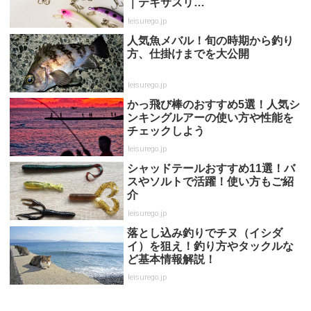
｜テキサスリ…
leisurego.jp
人気魚メバル！旬の時期から釣り
方、仕掛けまでを大公開
leisurego.jp
かっ飛び棒のおすすめ5選！人気シ
ンキングルアーの使い方や性能を
チェックしよう
leisurego.jp
シャッドテールおすすめ11選！バ
スやソルトで活躍！使い方もご紹
介
leisurego.jp
落とし込み釣りでチヌ（イシダ
イ）を狙え！釣り方やタックルな
ど基本情報解説！
leisurego.jp