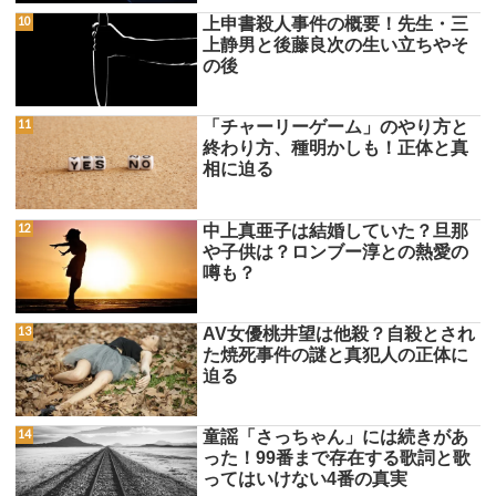
上申書殺人事件の概要！先生・三
上静男と後藤良次の生い立ちやそ
の後
「チャーリーゲーム」のやり方と
終わり方、種明かしも！正体と真
相に迫る
中上真亜子は結婚していた？旦那
や子供は？ロンブー淳との熱愛の
噂も？
AV女優桃井望は他殺？自殺とされ
た焼死事件の謎と真犯人の正体に
迫る
童謡「さっちゃん」には続きがあ
った！99番まで存在する歌詞と歌
ってはいけない4番の真実