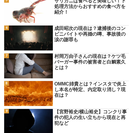
ザリガニは食べると美味しい！下
処理方法からおすすめの食べ方を
紹介！
成田昭次の現在は？逮捕後のコン
ビニバイトや再婚の噂、事故後の
涙の謝罪も
村岡万由子さんの現在は？ケツ毛
バーガー事件の被害者と白鯛素久
とは？
OMMC姉貴とは？インスタで炎上
し本名が特定、内定取り消し？現
在は？
【宮野裕史/横山裕史】コンクリ事
件の犯人の生い立ちから現在と再
犯など