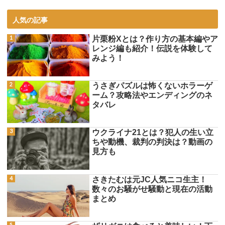
人気の記事
片栗粉Xとは？作り方の基本編やア
レンジ編も紹介！伝説を体験して
みよう！
うさぎパズルは怖くないホラーゲ
ーム？攻略法やエンディングのネ
タバレ
ウクライナ21とは？犯人の生い立
ちや動機、裁判の判決は？動画の
見方も
さきたむは元JC人気ニコ生主！
数々のお騒がせ騒動と現在の活動
まとめ