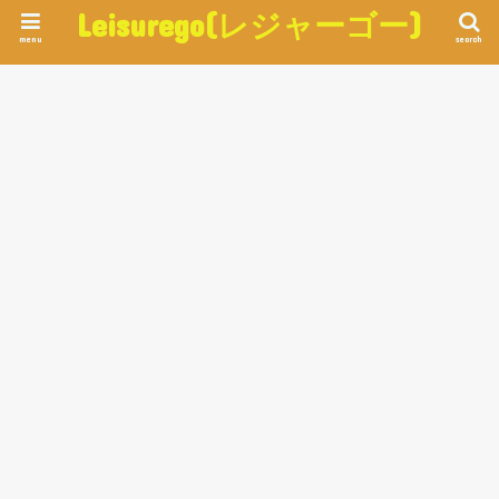
Leisurego(レジャーゴー)
menu
search