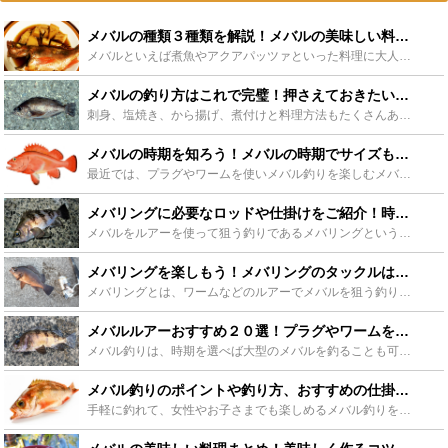
メバルの種類３種類を解説！メバルの美味しい料理も紹介！ - Leisurego(レジャーゴー)
メバルといえば煮魚やアクアパッツァといった料理に大人気の魚です。そんなメバルには三種類の種類がいるって知ってましたか？日常的にも料理に使う事が多いこのメバルについて、これら3種類の解説と同時に美味し...
メバルの釣り方はこれで完璧！押さえておきたいポイントまとめ！ - Leisurego(レジャーゴー)
刺身、塩焼き、から揚げ、煮付けと料理方法もたくさんあるメバル。コラーゲンも豊富で栄養価も満点です。そんなメバルですが、手軽に釣ることができるのです。今回はメバルはどんな魚なのか、釣り方のポイント、お...
メバルの時期を知ろう！メバルの時期でサイズも変わる？ - Leisurego(レジャーゴー)
最近では、プラグやワームを使いメバル釣りを楽しむメバリングの人気がますます高まってきています。今回はそんなメバリングでも人気のメバルについて、メバル釣りの時期、そして時期によって変わるメバルのサイズ...
メバリングに必要なロッドや仕掛けをご紹介！時期や釣り方も！ - Leisurego(レジャーゴー)
メバルをルアーを使って狙う釣りであるメバリングという釣り方があります。メバルは引きが強く、使う仕掛けやロッドも推奨されているものを使うことをおすすめします。今回は、そんなメバリングに使うロッドや仕掛...
メバリングを楽しもう！メバリングのタックルはこれで決まり - Leisurego(レジャーゴー)
メバリングとは、ワームなどのルアーでメバルを狙う釣り方です。メバルの体長は20cm～30cm程ですが、その引きの強さからゲーム性も高く、大変人気の釣り方となります。この記事では、そんなメバリングのお...
メバルルアーおすすめ２０選！プラグやワームをご紹介！ - Leisurego(レジャーゴー)
メバル釣りは、時期を選べば大型のメバルを釣ることも可能な釣りです。今回はメバル釣りに適したシーズンや、メバル釣りでは必須のおすすめワーム、プラグを詳しく説明していきます。最後にはメバル釣りの参考にな...
メバル釣りのポイントや釣り方、おすすめの仕掛けを解決！ - Leisurego(レジャーゴー)
手軽に釣れて、女性やお子さまでも楽しめるメバル釣りをご存知でしょうか。メバルという名前は聞いたことがあっても、どんな魚なのか、どうやって釣ればいいのかわからないという方もいらっしゃると思います。メバ...