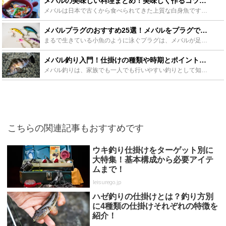
メバルの美味しい料理まとめ！美味しく作るコツもご紹介！ - Leisurego(レジャーゴー)
メバルは日本で古くから食べられてきた上質な白身魚です。春を告げる魚として関東以西では1月〜3月下旬、東北辺りでは4月〜5月下旬が旬とされています。今回はメバルの定番料理をワンランク上の仕上がりで調理...
メバルプラグのおすすめ25選！メバルをプラグで釣ろう！ - Leisurego(レジャーゴー)
まるで生きている小魚のように泳ぐプラグは、メバルが足元付近にはいない場合大いに役立ちます。この記事では、プラグで釣るべき理由や主なアクション、そしてプラグで攻めるべき場所についてやメバルプラグのおす...
メバル釣り入門！仕掛けの種類や時期とポイントをご紹介！ - Leisurego(レジャーゴー)
メバル釣りは、家族でも一人でも行いやすい釣りとして知られています。メバルは様々な仕掛けで釣ることができ、意外と奥が深いのが魅力です。この記事ではメバル釣りをしてみたい方が知っておきたい時期や時間、ポ...
こちらの関連記事もおすすめです
ウキ釣り仕掛けをターゲット別に
大特集！基本構成から必要アイテ
ムまで！
leisurego.jp
ハゼ釣りの仕掛けとは？釣り方別
に4種類の仕掛けそれぞれの特徴を
紹介！