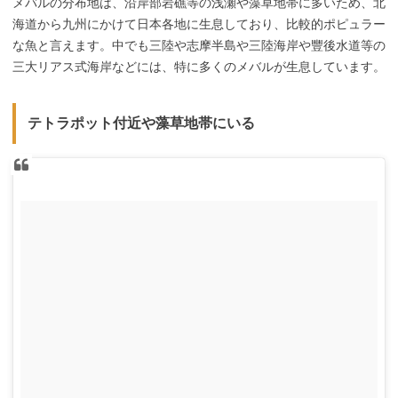
メバルの分布地は、沿岸部岩礁等の浅瀬や藻草地帯に多いため、北
海道から九州にかけて日本各地に生息しており、比較的ポピュラー
な魚と言えます。中でも三陸や志摩半島や三陸海岸や豐後水道等の
三大リアス式海岸などには、特に多くのメバルが生息しています。
テトラポット付近や藻草地帯にいる