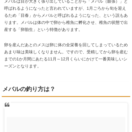
メバルは目が大きく張り出していることから「メバル（眼張）」と
呼ばれるようになったと言われていますが、
1
月ごろから旬を迎え
るため「目春」からメバルと呼ばれるようになった、という説もあ
ります。メバルは体の中で卵から稚魚に孵化させ、稚魚の状態で出
産する「卵胎生」という特徴があります。
卵を産んだあとのメスは卵に体の全栄養を回してしまっているため
あまり味は美味しくなりません。ですので、受精してから卵を産む
までの
1
か月間にあたる
11
月～
12
月くらいにかけて一番美味しいシ
ーズンとなります。
メバルの釣り方は？