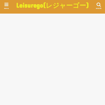
Leisurego(レジャーゴー)
menu
search