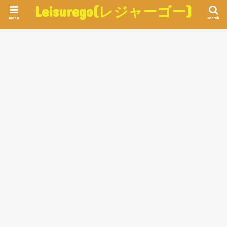
Leisurego(レジャーゴー)
menu
search