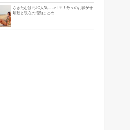
さきたむは元JC人気ニコ生主！数々のお騒がせ
騒動と現在の活動まとめ