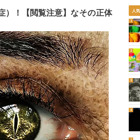
症）！【閲覧注意】なその正体
人