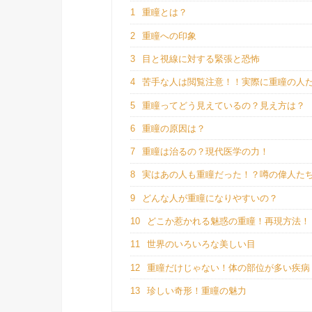
1
重瞳とは？
2
重瞳への印象
3
目と視線に対する緊張と恐怖
4
苦手な人は閲覧注意！！実際に重瞳の人
5
重瞳ってどう見えているの？見え方は？
6
重瞳の原因は？
7
重瞳は治るの？現代医学の力！
8
実はあの人も重瞳だった！？噂の偉人た
9
どんな人が重瞳になりやすいの？
10
どこか惹かれる魅惑の重瞳！再現方法！
11
世界のいろいろな美しい目
12
重瞳だけじゃない！体の部位が多い疾病
13
珍しい奇形！重瞳の魅力