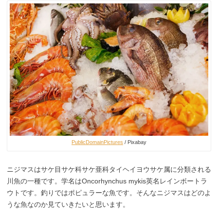
PublicDomainPictures
/ Pixabay
ニジマスはサケ目サケ科サケ亜科タイヘイヨウサケ属に分類される
川魚の一種です。学名はOncorhynchus mykis英名レインボートラ
ウトです。釣りではポピュラーな魚です。そんなニジマスはどのよ
うな魚なのか見ていきたいと思います。