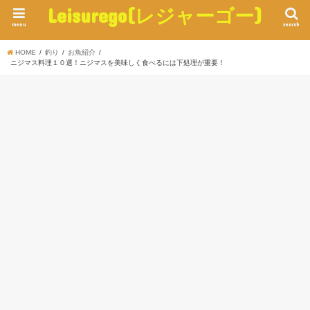
Leisurego(レジャーゴー)
menu
search
HOME
釣り
お魚紹介
ニジマス料理１０選！ニジマスを美味しく食べるには下処理が重要！