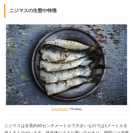
ニジマスの生態や特徴
DanaTentis
/ Pixabay
ニジマスは全長約40センチメートルで大きいものでは1メートルを
超えるものがいます。体全体に小さな黒い点があり、側部には赤紫