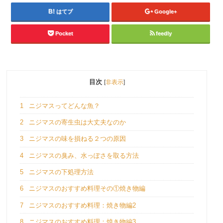
はてブ
Google+
Pocket
feedly
目次
[
非表示
]
1
ニジマスってどんな魚？
2
ニジマスの寄生虫は大丈夫なのか
3
ニジマスの味を損ねる２つの原因
4
ニジマスの臭み、水っぽさを取る方法
5
ニジマスの下処理方法
6
ニジマスのおすすめ料理その①焼き物編
7
ニジマスのおすすめ料理：焼き物編2
8
ニジマスのおすすめ料理：焼き物編3