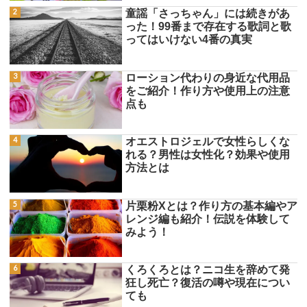
童謡「さっちゃん」には続きがあ
った！99番まで存在する歌詞と歌
ってはいけない4番の真実
ローション代わりの身近な代用品
をご紹介！作り方や使用上の注意
点も
オエストロジェルで女性らしくな
れる？男性は女性化？効果や使用
方法とは
片栗粉Xとは？作り方の基本編やア
レンジ編も紹介！伝説を体験して
みよう！
くろくろとは？ニコ生を辞めて発
狂し死亡？復活の噂や現在につい
ても