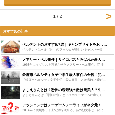
1 / 2
おすすめの記事
ベルテントのおすすめ7選｜キャンプサイトをおしゃれにキメよう！ - Leisurego(レジャーゴー)
ベルテントはベル（鈴）のフォルムが美しいキャンパー憧れのテントでしょう。今回はそんなベルテントの魅力を解説し、おすすめのアイテムをブランドごとにご紹介します。高価なモデルをいきなり購入するのに抵抗が...
メアリー・ベル事件｜サイコパスと呼ばれた殺人鬼の生い立ちと現在 - Leisurego(レジャーゴー)
1968年にイギリスを震撼させたメアリー・ベル事件。犯行はどう行われたのか、メアリー・ベルは10歳ながら連続殺人という犯罪を犯します。その中には悲しい生い立ちがあるかもしれません。メアリー・ベルの現...
鈴鹿市ベルシティ女子中学生殺人事件の全貌！犯人の樋田康則の異常性とは - Leisurego(レジャーゴー)
「鈴鹿市ベルシティ女子中学生殺人事件」とは当時14歳だった女子中学生が切断遺体として発見された残虐な事件です。この記事では鈴鹿ベルシティ女子中学生殺人事件の全貌、犯人・樋田康則の異常性や他に犯した事...
よしえさんとは？恐怖の森最強の敵は元美人？生前の姿やゲーム内容をご紹介 - Leisurego(レジャーゴー)
よしえさんとは「恐怖の森」というホラーゲームに出てくる怨霊のキャラクターです。巨大な顔が追いかけてくるという演出と、よしえさんの大きな口を開けた恐ろしい顔でプレイヤーを恐怖に陥れました。この記事では...
アッシェンテはノーゲームノーライフがネタ元！使い方と一緒についてくる謎の顔文字の正体とは？ - Leisurego(レジャーゴー)
2014年に突然ネット上で流行り始め、謎の顔文字と一緒にノリでなんの脈絡もなくつぶやかれ続けたとある言葉。アニメ「ノーゲームノーライフ」に出てきた今回ご紹介する言葉の語源や意味、正しい使い方そしてこ...