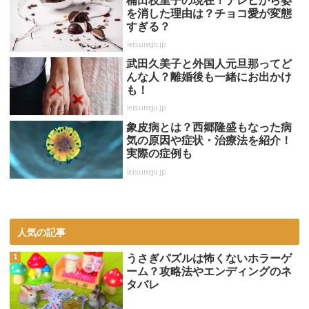
楠田枝里子の現在！テレビから姿
を消した理由は？チョコ愛が変態
すぎる？
leisurego.jp
武田久美子と外国人元旦那ってど
んな人？離婚後も一緒にお出かけ
も！
leisurego.jp
象皮病とは？西郷隆盛もなった病
気の原因や症状・治療法を紹介！
実際の症例も
leisurego.jp
人気の記事
うさぎパズルは怖くないホラーゲ
ーム？攻略法やエンディングのネ
タバレ