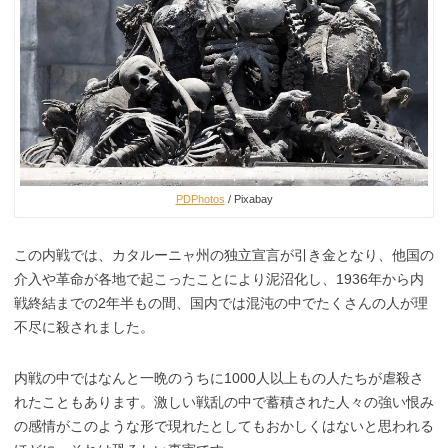
PDPhotos
/ Pixabay
この内戦では、カタルーニャ州の独立宣言が引き金となり、他国の
介入や革命が各地で起こったことにより泥沼化し、1936年から内
戦終結までの2年半もの間、国内では混沌の中でたくさんの人が理
不尽に殺されました。
内戦の中ではなんと一晩のうちに1000人以上もの人たちが虐殺さ
れたこともあります。激しい戦乱の中で蓄積された人々の強い恨み
の感情がこのような形で現れたとしてもおかしくはないと思われる