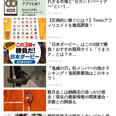
れざる市場と"セカンドパートナ
ー"という…
leisurego.jp
【圧倒的に稼ぐには？】Temuアフ
ィリエイトを徹底調査！
leisurego.jp
「日本ダービー」はこの3頭で勝
負！おすすめ競馬サイト「うまス
ク」とは？ネ…
leisurego.jp
『鬼滅の刃』柱メンバーの強さラ
ンキング！鬼殺隊最強はこのキャ
ラ！
leisurego.jp
観月あこは錦織圭の追っかけ彼
女！現在の最新情報や関東連合・
宗教との関係も
leisurego.jp