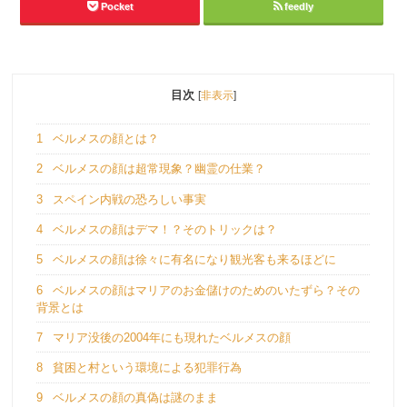
Pocket
feedly
目次
[
非表示
]
1
ベルメスの顔とは？
2
ベルメスの顔は超常現象？幽霊の仕業？
3
スペイン内戦の恐ろしい事実
4
ベルメスの顔はデマ！？そのトリックは？
5
ベルメスの顔は徐々に有名になり観光客も来るほどに
6
ベルメスの顔はマリアのお金儲けのためのいたずら？その
背景とは
7
マリア没後の2004年にも現れたベルメスの顔
8
貧困と村という環境による犯罪行為
9
ベルメスの顔の真偽は謎のまま