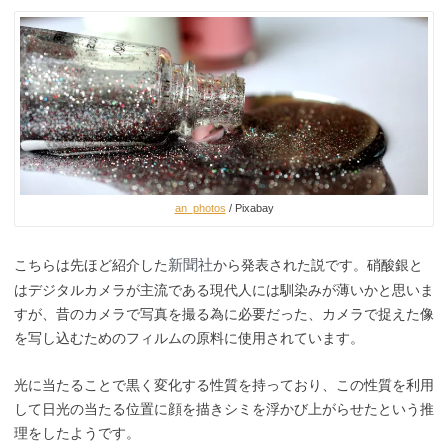
an_photos
/ Pixabay
新聞社
こちらは先ほど紹介した
から発表された説です。硝酸銀と
はデジタルカメラが主流である現代人には馴染みが薄いかと思いま
すが、昔のカメラで写真を撮る為に必要だった、カメラで捉えた像
を写し込むためのフィルムの原料に使用されています。
光に当たることで黒く変化する性質を持っており、この性質を利用
して日光の当たる位置に顔を描きシミを浮かび上がらせたという推
理をしたようです。