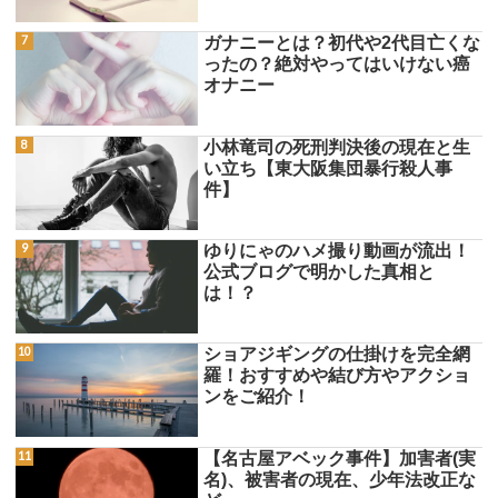
ガナニーとは？初代や2代目亡くな
ったの？絶対やってはいけない癌
オナニー
小林竜司の死刑判決後の現在と生
い立ち【東大阪集団暴行殺人事
件】
ゆりにゃのハメ撮り動画が流出！
公式ブログで明かした真相と
は！？
ショアジギングの仕掛けを完全網
羅！おすすめや結び方やアクショ
ンをご紹介！
【名古屋アベック事件】加害者(実
名)、被害者の現在、少年法改正な