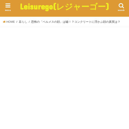
Leisurego(レジャーゴー)
menu
search
HOME
暮らし
恐怖の「ベルメスの顔」は嘘！？コンクリートに浮かぶ顔の真実は？