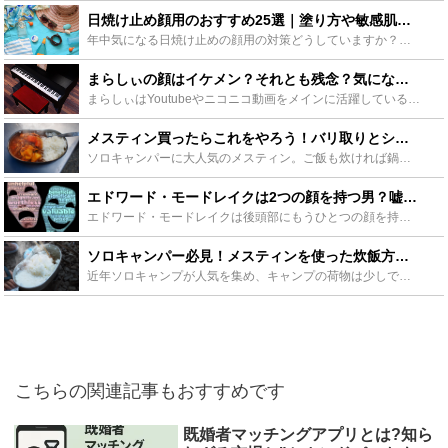
日焼け止め顔用のおすすめ25選｜塗り方や敏感肌・メンズ用も - Leisurego(レジャーゴー)
年中気になる日焼け止めの顔用の対策どうしていますか？今は日焼け止めの種類も多く何を基準に選ぶのか悩む方も多いです。そこで今回は顔用の日焼け止め特集！日焼け止めの顔用の選び方・塗り方から、敏感肌さんや...
まらしぃの顔はイケメン？それとも残念？気になる経歴や年収、妹情報も - Leisurego(レジャーゴー)
まらしぃはYoutubeやニコニコ動画をメインに活躍しているピアニストです。動画では手元しか見えないためどんな顔なのか気になるという声も多数存在します。まらしぃの素顔はイケメンなのか？またその他にも...
メスティン買ったらこれをやろう！バリ取りとシーズニング方法を徹底解説！ - Leisurego(レジャーゴー)
ソロキャンパーに大人気のメスティン。ご飯も炊ければ鍋の代わりにもなって超便利です！ただし、使う前にシーズニングが必要なのはご存知でしたか？シーズニングをしないとせっかくのメスティンも台無し。そこでシ...
エドワード・モードレイクは2つの顔を持つ男？嘘？本当？逸話を紹介 - Leisurego(レジャーゴー)
エドワード・モードレイクは後頭部にもうひとつの顔を持って生まれた人物です。病気ともフィクションなどの嘘とも噂されますが真相は不明です。この記事ではその顔が持つ奇妙な特徴やエドワード・モードレイクの呪...
ソロキャンパー必見！メスティンを使った炊飯方法をご紹介！ - Leisurego(レジャーゴー)
近年ソロキャンプが人気を集め、キャンプの荷物は少しでも軽くしたいですよね。そこでおすすめなのがメスティン。メスティンは炊飯にも使え、そして軽量です。今度のソロキャンプはメスティンで炊飯をしてみてはい...
こちらの関連記事もおすすめです
既婚者マッチングアプリとは?知ら