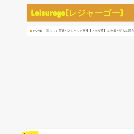
Leisurego(レジャーゴー)
HOME
暮らし
西鉄バスジャック事件【ネオ麦茶】 の全貌と犯人の現