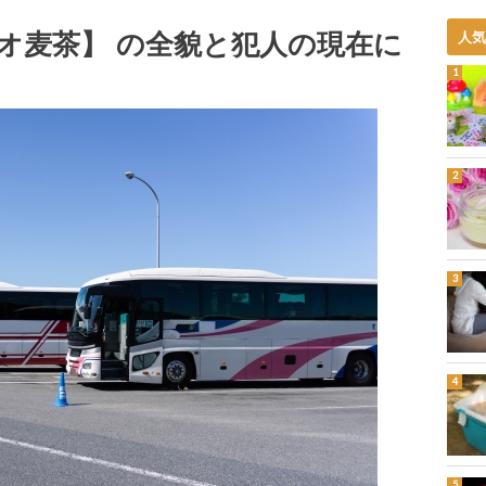
オ麦茶】 の全貌と犯人の現在に
人