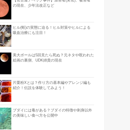
【名古屋アベック事件】加害者(実名)、被害者
の現在、少年法改正など
ヒル(蛭)の実態に迫る！ヒル対策やヒルによる
吸血治療にも注目！
美大ボールは5回見たら死ぬ？元ネタや呪われた
絵画の裏側、UDK姉貴の現在
片栗粉Xとは？作り方の基本編やアレンジ編も
紹介！伝説を体験してみよう！
ブダイには毒がある？ブダイの特徴や刺身以外
の美味しい食べ方を公開中