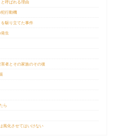
」と呼ばれる理由
の犯行動機
）を駆り立てた事件
の発生
被害者とその家族のその後
策
？
たら
は風化させてはいけない