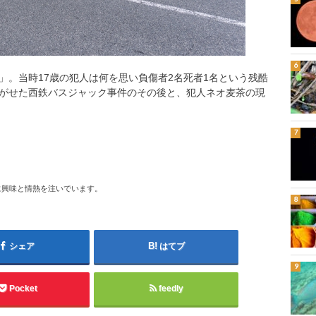
」。当時17歳の犯人は何を思い負傷者2名死者1名という残酷
がせた西鉄バスジャック事件のその後と、犯人ネオ麦茶の現
に興味と情熱を注いでいます。
シェア
はてブ
Pocket
feedly