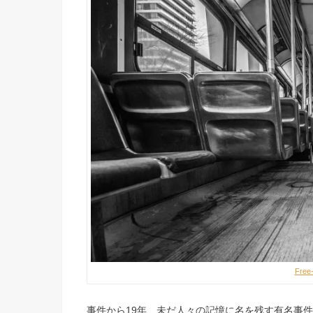
Free
事件から19年、未だ人々の記憶に名を残す有名事件