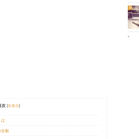
"
目次
[
非表示
]
とは
の全貌