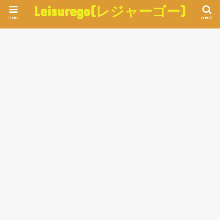
Leisurego(レジャーゴー)
menu
search