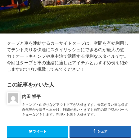
タープと車を連結するカーサイドタープは、空間を有効利用し
てテント周りを快適にスタイリッシュにできるのが最大の魅
力！オートキャンプや車中泊で活躍する便利なスタイルです。
今回はタープと車の連結に適したアイテムとおすすめ例を紹介
しますのでぜひ挑戦してみてください！
この記事をかいた人
内田 祥平
キャンプ・山登りなどアウトドアが大好きです。天気が良い日は必ず
自然豊かな場所へ出かけ、時間が無いときでも自宅の庭で簡易バーベ
キューなどをします。料理とお酒も大好きです。
ツイート
シェア