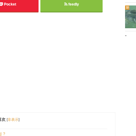
Pocket
feedly
"
目次
[
非表示
]
は？