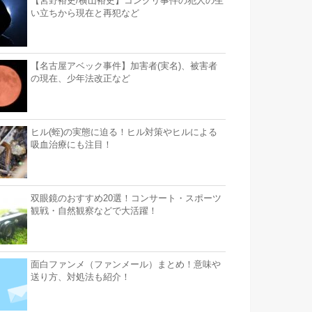
【宮野裕史/横山裕史】コンクリ事件の犯人の生
い立ちから現在と再犯など
【名古屋アベック事件】加害者(実名)、被害者
の現在、少年法改正など
ヒル(蛭)の実態に迫る！ヒル対策やヒルによる
吸血治療にも注目！
双眼鏡のおすすめ20選！コンサート・スポーツ
観戦・自然観察などで大活躍！
面白ファンメ（ファンメール）まとめ！意味や
送り方、対処法も紹介！