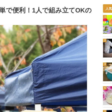
単で便利！1人で組み立てOKの
人