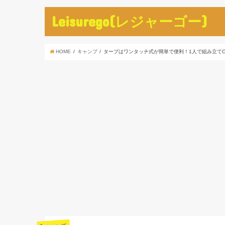
Leisurego(レジャーゴー)
HOME
キャンプ
タープはワンタッチ式が簡単で便利！1人で組み立てO