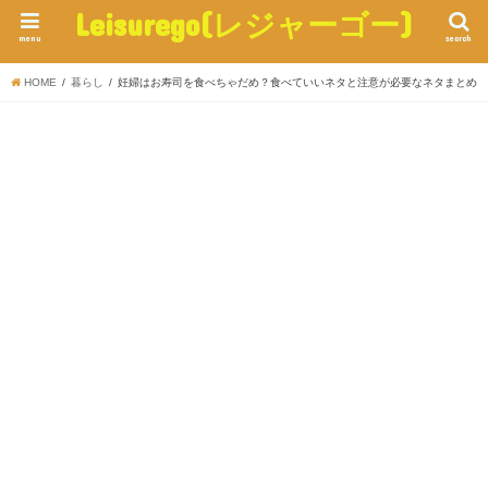
Leisurego(レジャーゴー)
menu
search
HOME
暮らし
妊婦はお寿司を食べちゃだめ？食べていいネタと注意が必要なネタまとめ