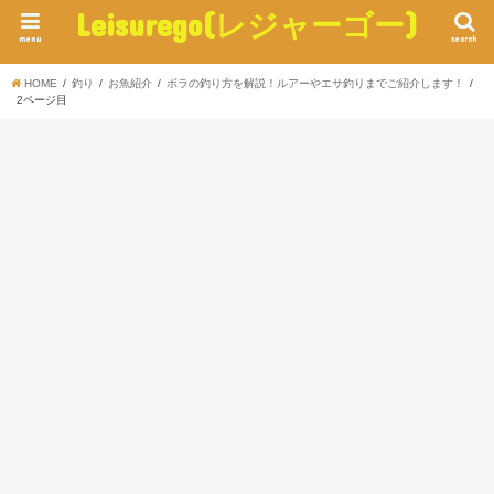
Leisurego(レジャーゴー)
menu
search
HOME
釣り
お魚紹介
ボラの釣り方を解説！ルアーやエサ釣りまでご紹介します！
2ページ目