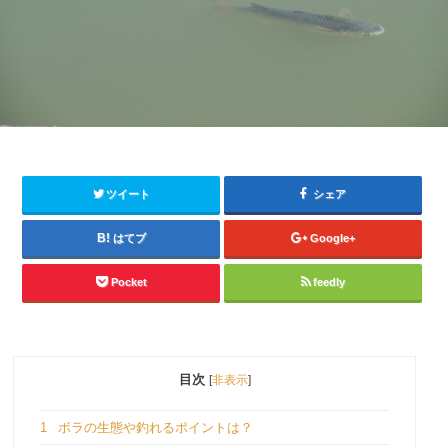
ツイート
シェア
はてブ
Google+
Pocket
feedly
目次
[
非表示
]
1
ボラの生態や釣れるポイントは？