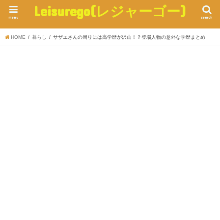
Leisurego(レジャーゴー)
menu
search
HOME
暮らし
サザエさんの周りには高学歴が沢山！？登場人物の意外な学歴まとめ