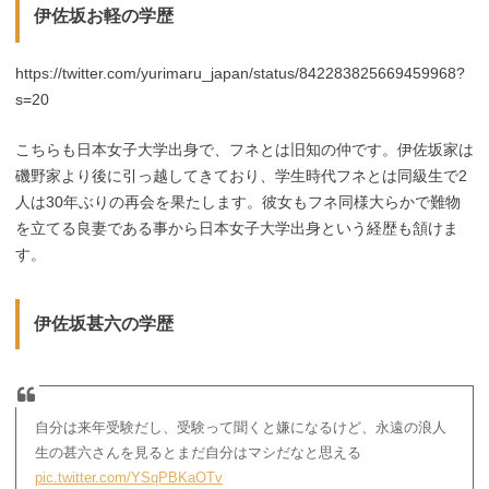
伊佐坂お軽の学歴
https://twitter.com/yurimaru_japan/status/842283825669459968?
s=20
こちらも日本女子大学出身で、フネとは旧知の仲です。伊佐坂家は
磯野家より後に引っ越してきており、学生時代フネとは同級生で2
人は30年ぶりの再会を果たします。彼女もフネ同様大らかで難物
を立てる良妻である事から日本女子大学出身という経歴も頷けま
す。
伊佐坂甚六の学歴
自分は来年受験だし、受験って聞くと嫌になるけど、永遠の浪人
生の甚六さんを見るとまだ自分はマシだなと思える
pic.twitter.com/YSqPBKaOTv