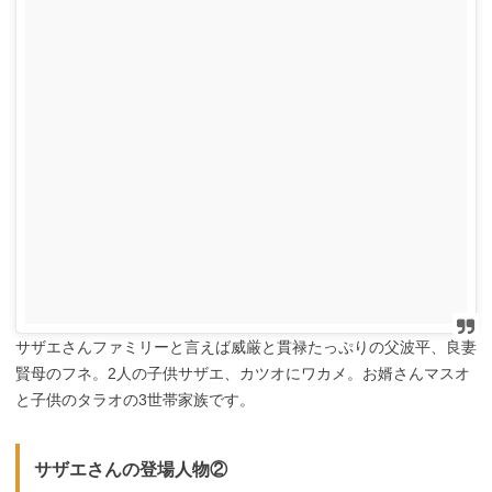
サザエさんファミリーと言えば威厳と貫禄たっぷりの父波平、良妻
賢母のフネ。2人の子供サザエ、カツオにワカメ。お婿さんマスオ
と子供のタラオの3世帯家族です。
サザエさんの登場人物②