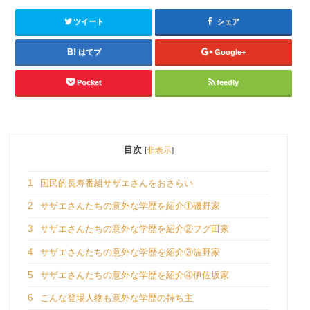
ツイート
シェア
はてブ
Google+
Pocket
feedly
目次
[
非表示
]
1
国民的長寿番組サザエさんをおさらい
2
サザエさんたちの意外な学歴を紹介①磯野家
3
サザエさんたちの意外な学歴を紹介②フグ田家
4
サザエさんたちの意外な学歴を紹介③波野家
5
サザエさんたちの意外な学歴を紹介④伊佐坂家
6
こんな登場人物も意外な学歴の持ち主