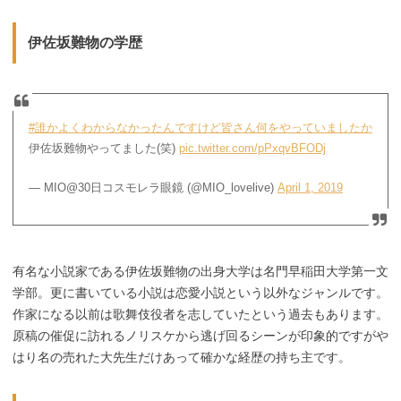
伊佐坂難物の学歴
#誰かよくわからなかったんですけど皆さん何をやっていましたか
伊佐坂難物やってました(笑)
pic.twitter.com/pPxqvBFODj
— MIO@30日コスモレラ眼鏡 (@MIO_lovelive)
April 1, 2019
有名な小説家である伊佐坂難物の出身大学は名門早稲田大学第一文
学部。更に書いている小説は恋愛小説という以外なジャンルです。
作家になる以前は歌舞伎役者を志していたという過去もあります。
原稿の催促に訪れるノリスケから逃げ回るシーンが印象的ですがや
はり名の売れた大先生だけあって確かな経歴の持ち主です。