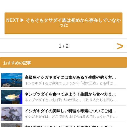
NEXT
そもそもタサダイ族は初めから存在していなか
った
1 / 2
おすすめの記事
高級魚イシガキダイには毒がある？生態や釣り方、美味しい料理についてご紹介！ - Leisurego(レジャーゴー)
イシガキダイをご存知でしょうか？「磯の王者」とも呼ばれるイシガキダイ。イシダイと並び高級魚として知られており、その値段は大きくなるほど高額に。釣り人からも人気が高いイシガキダイですが毒はあるのでしょ...
ネンブツダイを食べてみよう！生態から食べ方までをご紹介 - Leisurego(レジャーゴー)
ネンブツダイといえば釣りの外道として釣り人たちを困らせていることで有名な魚です。今回はそんなネンブツダイの生態や特徴、料理方法などを紹介します。ネンブツダイを美味しく調理することができれば、今まで外...
イシガキダイの美味しい料理や毒素についてご紹介！ - Leisurego(レジャーゴー)
イシガキダイは、どこで釣り上げられるのでしょうか？仕掛けの方法や釣り方も解説していきます。さらには、イシガキダイの生態や特徴も！そして美味しい調理法までご紹介します！イシガキダイをこれから釣り上げて...