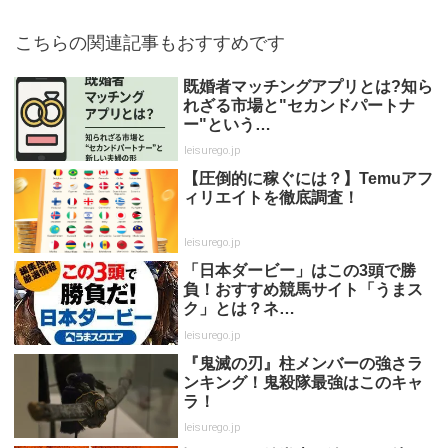
こちらの関連記事もおすすめです
既婚者マッチングアプリとは?知ら
れざる市場と"セカンドパートナ
ー"という…
leisurego.jp
【圧倒的に稼ぐには？】Temuアフ
ィリエイトを徹底調査！
leisurego.jp
「日本ダービー」はこの3頭で勝
負！おすすめ競馬サイト「うまス
ク」とは？ネ…
leisurego.jp
『鬼滅の刃』柱メンバーの強さラ
ンキング！鬼殺隊最強はこのキャ
ラ！
leisurego.jp