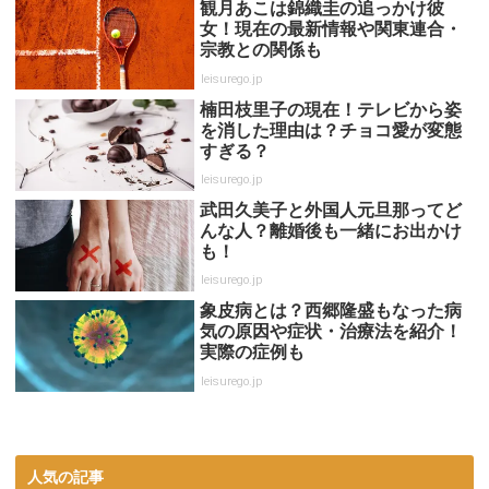
観月あこは錦織圭の追っかけ彼
女！現在の最新情報や関東連合・
宗教との関係も
leisurego.jp
楠田枝里子の現在！テレビから姿
を消した理由は？チョコ愛が変態
すぎる？
leisurego.jp
武田久美子と外国人元旦那ってど
んな人？離婚後も一緒にお出かけ
も！
leisurego.jp
象皮病とは？西郷隆盛もなった病
気の原因や症状・治療法を紹介！
実際の症例も
leisurego.jp
人気の記事