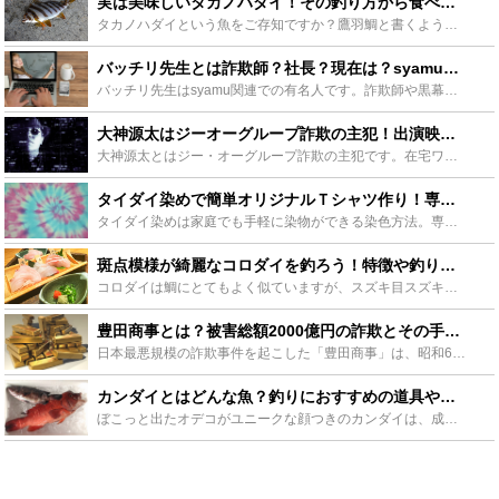
実は美味しいタカノハダイ！その釣り方から食べ方までをご紹介！ - Leisurego(レジャーゴー)
タカノハダイという魚をご存知ですか？鷹羽鯛と書くように模様が鷹に似ていることに由来します。臭み強く食べられないとも言われますが、実は美味！本記事では釣り方から食べ方までご紹介します。 タカノハダイは...
バッチリ先生とは詐欺師？社長？現在は？syamuの実名流出動画も - Leisurego(レジャーゴー)
バッチリ先生はsyamu関連での有名人です。詐欺師や黒幕とも言われていますが、全くの無実。バッチリ先生はむしろ会社経営が順調な敏腕社長です。今回はなぜバッチリ先生が詐欺師と言われている理由とや人気の...
大神源太はジーオーグループ詐欺の主犯！出演映画、現在の様子など紹介 - Leisurego(レジャーゴー)
大神源太とはジー・オーグループ詐欺の主犯です。在宅ワークと偽り商品を販売させたり、多額の会員費用を巻き上げたりと数々の手口で人々を騙していた大神源太。今回は大神源太のプロフィール・経歴や出演した映画...
タイダイ染めで簡単オリジナルＴシャツ作り！専用キットで初心者も簡単！ - Leisurego(レジャーゴー)
タイダイ染めは家庭でも手軽に染物ができる染色方法。専用キットを使えば大人はもちろん子供さんでも簡単に楽しめる染物です。今回はそのタイダイ染めのやり方について詳しくご説明します。白いTシャツやハンカチ...
斑点模様が綺麗なコロダイを釣ろう！特徴や釣り方ポイントをご紹介〜 - Leisurego(レジャーゴー)
コロダイは鯛にとてもよく似ていますが、スズキ目スズキ亜目イサキ科の魚です。 名前の由来は和歌山県での呼び名を和名にしたものです。和歌山県ではイノシシの子供であるうり坊を「ころ」と呼び、コロダイの稚魚...
豊田商事とは？被害総額2000億円の詐欺とその手口、会長刺殺事件の結末 - Leisurego(レジャーゴー)
日本最悪規模の詐欺事件を起こした「豊田商事」は、昭和60年に会長が刺殺されるという後味の悪い最後を迎えて話題となりました。ここでは、豊田商事が行った悪質な詐欺の手口や巨大組織に成長するまでの流れを追...
カンダイとはどんな魚？釣りにおすすめの道具や食べ方もご紹介 - Leisurego(レジャーゴー)
ぼこっと出たオデコがユニークな顔つきのカンダイは、成長するにつれてメスからオスへと性別が変わる変わった生態を持っており、大きくなればなるほど美味と言われています。今回は、カンダイという魚に注目して釣...