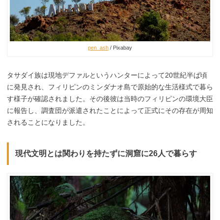
pen_ash
/ Pixabay
タサダイ族は現地デファルというハンターによって20世紀半ば頃
に発見され、フィリピンのミンダナオ島で原始的な生活様式で暮ら
す様子が確認されました。その後彼は当時のフィリピンの環境大臣
に報告し、調査団が派遣されたことによって正式にその存在が周知
されることになりました。
現代文明とは関わりを持たずに洞窟に26人で暮らす