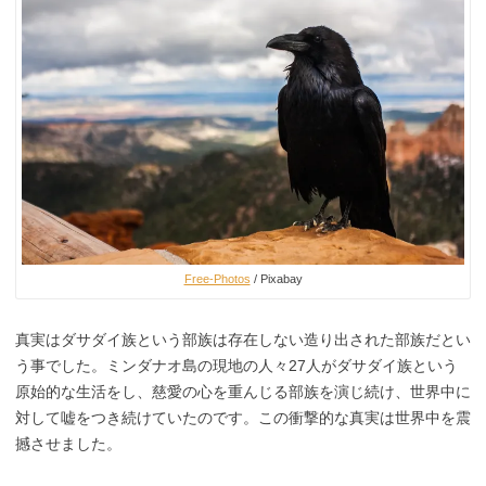
Free-Photos
/ Pixabay
真実はダサダイ族という部族は存在しない造り出された部族だとい
う事でした。ミンダナオ島の現地の人々27人がダサダイ族という
原始的な生活をし、慈愛の心を重んじる部族を演じ続け、世界中に
対して嘘をつき続けていたのです。この衝撃的な真実は世界中を震
撼させました。