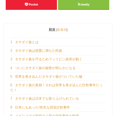
Pocket
feedly
目次
[
非表示
]
1
タサダイ族とは
2
タサダイ族は慈愛に満ちた民族
3
タサダイ族を守るためフィリピン政府が動く
4
ついにタサダイ族の秘密が明らかになる
5
世界を巻き込んだタサダイ族がついていた嘘
6
タサダイ族の真相！それは世界を巻き込んだ詐欺事件だっ
た！
7
タサダイ族は日本でも取り上げられている
8
日本にもあった!有名な捏造詐欺事件
9
イギリスでは架空の人類の捏造事件が勃発