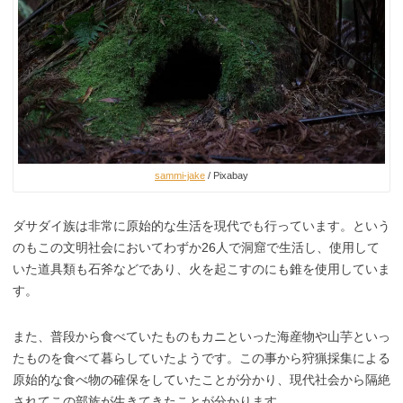
sammi-jake
/ Pixabay
ダサダイ族は非常に原始的な生活を現代でも行っています。という
のもこの文明社会においてわずか26人で洞窟で生活し、使用して
いた道具類も石斧などであり、火を起こすのにも錐を使用していま
す。
また、普段から食べていたものもカニといった海産物や山芋といっ
たものを食べて暮らしていたようです。この事から狩猟採集による
原始的な食べ物の確保をしていたことが分かり、現代社会から隔絶
されてこの部族が生きてきたことが分かります。