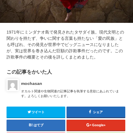
1971年にミンダナオ島で発見されたタサダイ族。現代文明との
関わりを持たず、争いに関する言葉も持たない「愛の民族」と
も呼ばれ、その発見が世界中でビッグニュースになりました
が、実は世界を巻き込んだ巨額の詐欺事件だったのです。この
詐欺事件の概要とその後を詳しくまとめました。
この記事をかいた人
mochasan
オカルト関連や生物関連の記事記事を執筆する意欲にあふれていま
す。よろしくお願いいたします。
ツイート
シェア
はてブ
Google+