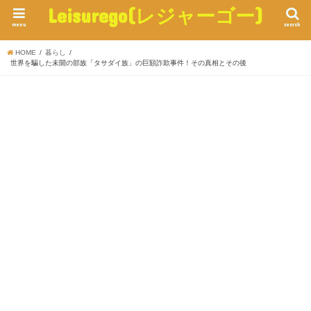
Leisurego(レジャーゴー)
menu
search
HOME
暮らし
世界を騙した未開の部族「タサダイ族」の巨額詐欺事件！その真相とその後