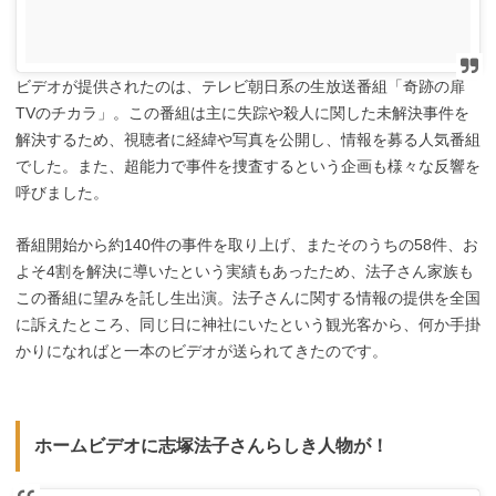
ビデオが提供されたのは、テレビ朝日系の生放送番組「奇跡の扉
TVのチカラ」。この番組は主に失踪や殺人に関した未解決事件を
解決するため、視聴者に経緯や写真を公開し、情報を募る人気番組
でした。また、超能力で事件を捜査するという企画も様々な反響を
呼びました。
番組開始から約140件の事件を取り上げ、またそのうちの58件、お
よそ4割を解決に導いたという実績もあったため、法子さん家族も
この番組に望みを託し生出演。法子さんに関する情報の提供を全国
に訴えたところ、同じ日に神社にいたという観光客から、何か手掛
かりになればと一本のビデオが送られてきたのです。
ホームビデオに志塚法子さんらしき人物が！