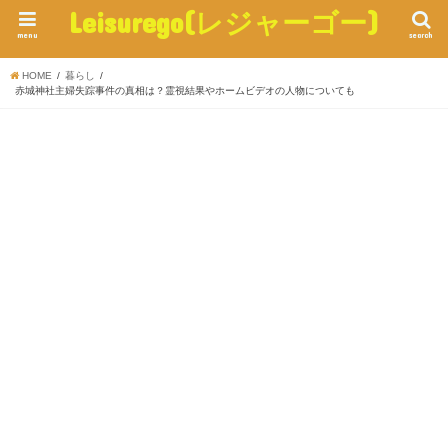
Leisurego(レジャーゴー)
menu
search
HOME
暮らし
赤城神社主婦失踪事件の真相は？霊視結果やホームビデオの人物についても