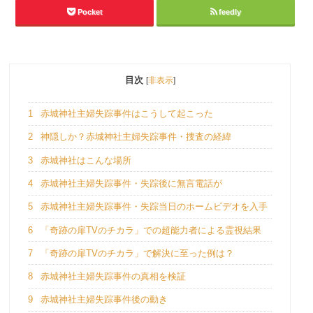
Pocket
feedly
目次
[
非表示
]
1
赤城神社主婦失踪事件はこうして起こった
2
神隠しか？赤城神社主婦失踪事件・捜査の経緯
3
赤城神社はこんな場所
4
赤城神社主婦失踪事件・失踪後に無言電話が
5
赤城神社主婦失踪事件・失踪当日のホームビデオを入手
6
「奇跡の扉TVのチカラ」での超能力者による霊視結果
7
「奇跡の扉TVのチカラ」で解決に至った例は？
8
赤城神社主婦失踪事件の真相を検証
9
赤城神社主婦失踪事件後の動き