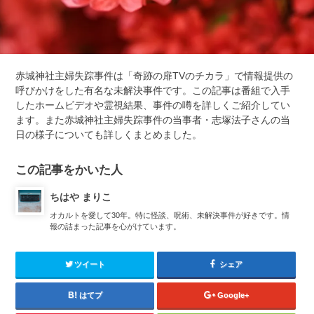
赤城神社主婦失踪事件は「奇跡の扉TVのチカラ」で情報提供の
呼びかけをした有名な未解決事件です。この記事は番組で入手
したホームビデオや霊視結果、事件の噂を詳しくご紹介してい
ます。また赤城神社主婦失踪事件の当事者・志塚法子さんの当
日の様子についても詳しくまとめました。
この記事をかいた人
ちはや まりこ
オカルトを愛して30年。特に怪談、呪術、未解決事件が好きです。情
報の詰まった記事を心がけています。
ツイート
シェア
はてブ
Google+