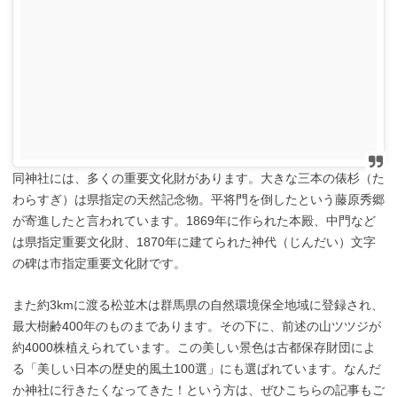
同神社には、多くの重要文化財があります。大きな三本の俵杉（た
わらすぎ）は県指定の天然記念物。平将門を倒したという藤原秀郷
が寄進したと言われています。1869年に作られた本殿、中門など
は県指定重要文化財、1870年に建てられた神代（じんだい）文字
の碑は市指定重要文化財です。
また約3kmに渡る松並木は群馬県の自然環境保全地域に登録され、
最大樹齢400年のものまであります。その下に、前述の山ツツジが
約4000株植えられています。この美しい景色は古都保存財団によ
る「美しい日本の歴史的風土100選」にも選ばれています。なんだ
か神社に行きたくなってきた！という方は、ぜひこちらの記事もご