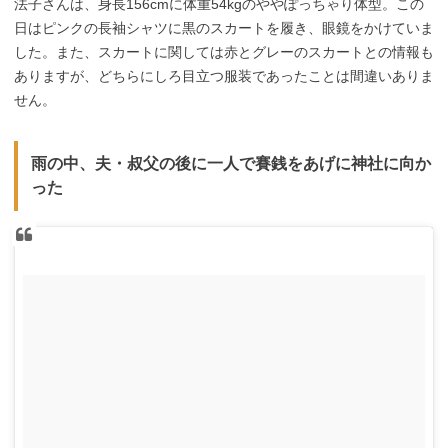
法子さんは、身長156cmに体重54kgのややぽっちゃり体型。この
日はピンクの長袖シャツに黒のスカートを履き、眼鏡をかけていま
した。また、スカートに関しては赤とグレーのスカートとの情報も
ありますが、どちらにしろ目立つ服装であったことは間違いありま
せん。
雨の中、夫・叔父の後に一人で賽銭をあげに神社に向か
った