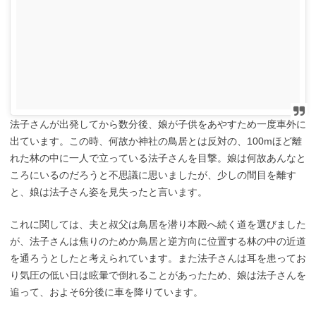
法子さんが出発してから数分後、娘が子供をあやすため一度車外に
出ています。この時、何故か神社の鳥居とは反対の、100mほど離
れた林の中に一人で立っている法子さんを目撃。娘は何故あんなと
ころにいるのだろうと不思議に思いましたが、少しの間目を離す
と、娘は法子さん姿を見失ったと言います。
これに関しては、夫と叔父は鳥居を潜り本殿へ続く道を選びました
が、法子さんは焦りのためか鳥居と逆方向に位置する林の中の近道
を通ろうとしたと考えられています。また法子さんは耳を患ってお
り気圧の低い日は眩暈で倒れることがあったため、娘は法子さんを
追って、およそ6分後に車を降りています。