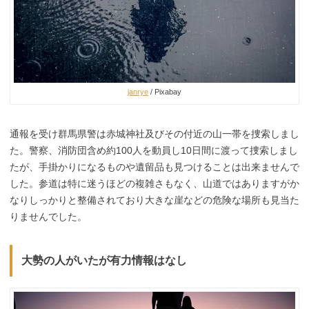
janrye
/ Pixabay
通報を受け群馬県警は赤城神社及びその付近の山一帯を捜索しまし
た。警察、消防団含め約100人を動員し10日間に渡って捜索しまし
たが、手掛かりになるものや遺留品も見つけることは出来ませんで
した。参道は特に迷うほどの複雑さもなく、山道ではありますがか
なりしっかりと整備されており大きな崖などの危険な場所も見当た
りませんでした。
大勢の人がいたが有力情報はなし