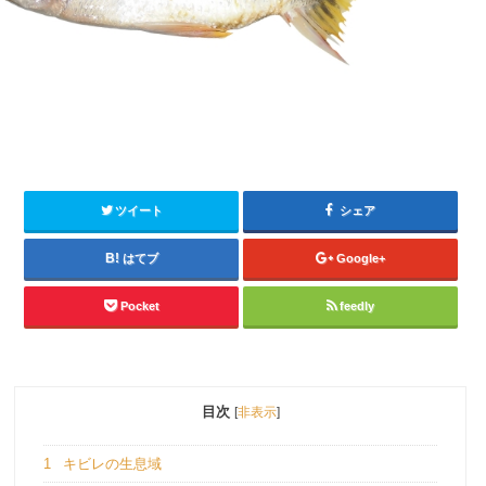
ツイート
シェア
はてブ
Google+
Pocket
feedly
目次
[
非表示
]
1
キビレの生息域