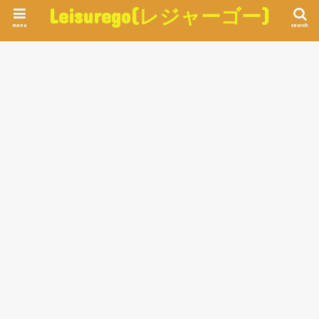
Leisurego(レジャーゴー)
menu
search