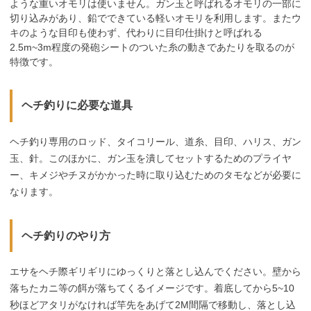
ような重いオモリは使いません。ガン玉と呼ばれるオモリの一部に
切り込みがあり、鉛でできている軽いオモリを利用します。またウ
キのような目印も使わず、代わりに目印仕掛けと呼ばれる
2.5m~3m程度の発砲シートのついた糸の動きであたりを取るのが
特徴です。
ヘチ釣りに必要な道具
ヘチ釣り専用のロッド、タイコリール、道糸、目印、ハリス、ガン
玉、針。このほかに、ガン玉を潰してセットするためのプライヤ
ー、キメジやチヌがかかった時に取り込むためのタモなどが必要に
なります。
ヘチ釣りのやり方
エサをヘチ際ギリギリにゆっくりと落とし込んでください。壁から
落ちたカニ等の餌が落ちてくるイメージです。着底してから5~10
秒ほどアタリがなければ竿先をあげて2M間隔で移動し、落とし込