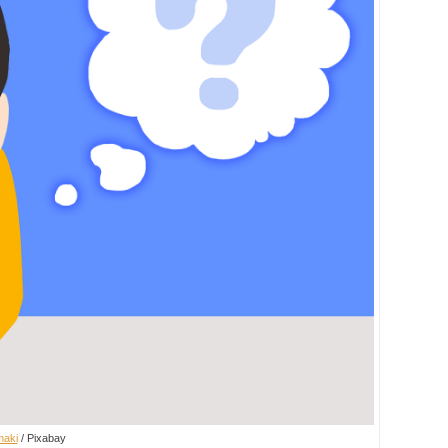
maki
/ Pixabay