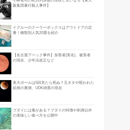
小林竜司の死刑判決後の現在と生い立ち【東大
阪集団暴行殺人事件】
イグルーのクーラーボックスはアウトドアの定
番！種類別人気20選を紹介
【名古屋アベック事件】加害者(実名)、被害者
の現在、少年法改正など
美大ボールは5回見たら死ぬ？元ネタや呪われた
絵画の裏側、UDK姉貴の現在
ブダイには毒がある？ブダイの特徴や刺身以外
の美味しい食べ方を公開中