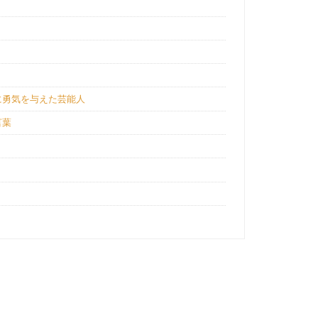
？
？
に勇気を与えた芸能人
言葉