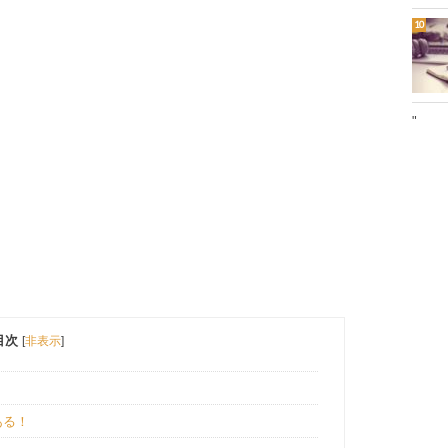
"
目次
[
非表示
]
ある！