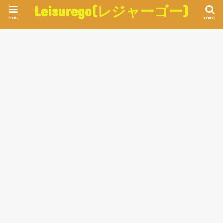
Leisurego(レジャーゴー)
menu
search