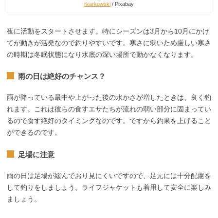
rkarkowski
/ Pixabay
夜に活動をスタートさせます。特にシーズンは3月から10月にかけ
てが動きが活発なので釣りやすいです。寒さに弱いため厳しい寒さ
の時期は冬眠状態になり水底の深い場所で動かなくなります。
雨の日は絶好のチャンス？
雨が降っている最中や上がった後の水かさが増したときは、良く釣
れます。これは彼らの食すエサたちが流れの弱い部分に固まってい
るので食す絶好のタイミングなのです。ですから釣果を上げること
ができるのです。
足場に注意
雨の日は足場が緩んでおり見にくいですので、足元には十分配慮を
して釣りをしましょう。ライフジャケットも着用して安全に楽しみ
ましょう。