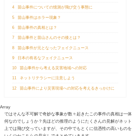
4
苗山事件についての憶測が飛び交う事態に
5
苗山事件はホラー現象？
6
苗山事件の真相とは？
7
苗山事件と苗山さんのその後とは？
8
苗山事件が元となったフェイクニュース
9
日本の有名なフェイクニュース
10
苗山事件から考える災害地域への対応
11
ネットリテラシーに注意しよう
12
苗山事件により災害現場への対応を考えるきっかけに
Array
ではそんな不可解で奇妙な事象が数々起きたこの事件の真相は一体
何なのでしょうか？先ほどの推理のようにたくさんの見解がネット
上では飛び交っていますが、その中でもとくに信憑性の高いものを
いくつかこちらの見出しでまとめていきます。