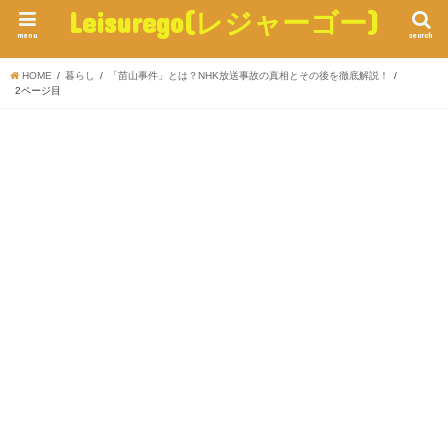
Leisurego(レジャーゴー)
menu
search
HOME
暮らし
「苗山事件」とは？NHK放送事故の真相とその後を徹底解説！
2ページ目