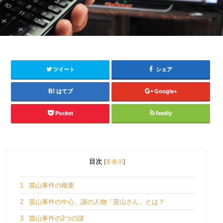
ツイート
シェア
はてブ
Google+
Pocket
feedly
目次
[
非表示
]
1
苗山事件の概要
2
苗山事件の中心、謎の人物「苗山さん」とは？
3
苗山事件の2つの謎