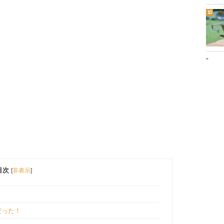
"
目次
[
非表示
]
だった！