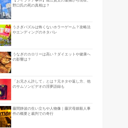
【ライブドア事件】堀江貴文の逮捕から現在、
野口氏の死の真相は？
うさぎパズルは怖くないホラーゲーム？攻略法
やエンディングのネタバレ
うなぎのカロリーは高い？ダイエットや健康へ
の影響は？
「お兄さん許して」とは？元ネタや返し方、他
のサムソンビデオの淫夢語録も
藤間静波の生い立ちや人物像｜藤沢母娘殺人事
件の概要と裁判での奇行