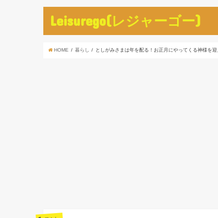
Leisurego(レジャーゴー)
HOME
暮らし
としがみさまは年を配る！お正月にやってくる神様を迎