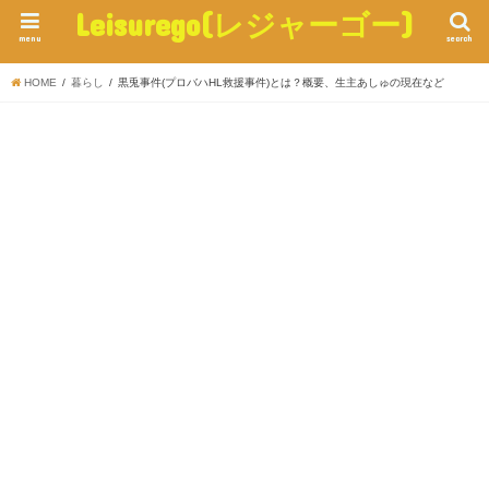
Leisurego(レジャーゴー)
menu
search
HOME
暮らし
黒兎事件(プロバハHL救援事件)とは？概要、生主あしゅの現在など