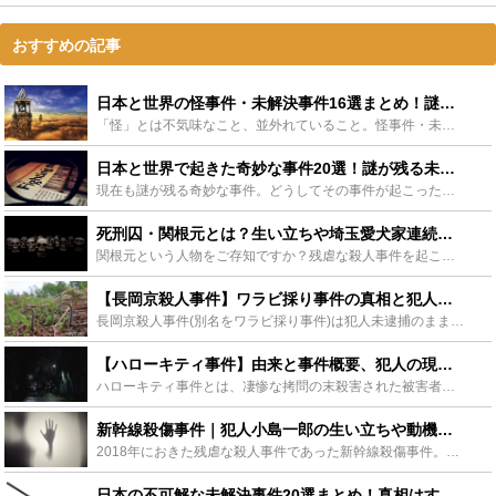
おすすめの記事
日本と世界の怪事件・未解決事件16選まとめ！謎の真相が解けますか？ - Leisurego(レジャーゴー)
「怪」とは不気味なこと、並外れていること。怪事件・未解決事件と呼ばれる事件には必ず不可思議でありながらも否定しようのない事実が存在します。この記事では未だに真相が明かされていない日本で起きた殺人、失...
日本と世界で起きた奇妙な事件20選！謎が残る未解決事件の真相に迫る - Leisurego(レジャーゴー)
現在も謎が残る奇妙な事件。どうしてその事件が起こったのか、犯人はどうやって殺人に及んだのか、未だに現象の説明がつかない事件や真犯人がわからない事件が存在します。そんな海外と日本に存在する奇妙な事件を...
死刑囚・関根元とは？生い立ちや埼玉愛犬家連続殺人事件とその判決など紹介 - Leisurego(レジャーゴー)
関根元という人物をご存知ですか？残虐な殺人事件を起こし、犠牲者は30人にも上ると言われています。また、この事件は後に映画作品にも影響を与えました。今回は、犯人の生い立ちやその娘について、事件の概要や...
【長岡京殺人事件】ワラビ採り事件の真相と犯人の考察を徹底解説！ - Leisurego(レジャーゴー)
長岡京殺人事件(別名をワラビ採り事件)は犯人未逮捕のまま時効を迎えた未解決事件です。被害者が残したメモと残忍すぎる多くの殺傷痕が話題になりました。長岡京殺人事件の詳細、警察の目に留まった容疑者たち、...
【ハローキティ事件】由来と事件概要、犯人の現在は？発覚のきっかけは幽霊？ - Leisurego(レジャーゴー)
ハローキティ事件とは、凄惨な拷問の末殺害された被害者の頭部が、ハローキティ人形の中に詰められていた残虐な殺人事件です。また、この事件は被害者の幽霊が事件発覚のきっかけになったことでも話題になりました...
新幹線殺傷事件｜犯人小島一郎の生い立ちや動機、現在と被害者梅田さんの勇姿 - Leisurego(レジャーゴー)
2018年におきた残虐な殺人事件であった新幹線殺傷事件。動く密室といわれたこの事件は、鉄道業界を大きく揺るがす事件となりました。何故このような事件が起こったのか？また、被害者と加害者の詳細を紹介し、...
日本の不可解な未解決事件20選まとめ！真相はすべて闇の中？ - Leisurego(レジャーゴー)