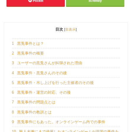
Pocket
feedly
目次
[
非表示
]
1
黒兎事件とは？
2
黒兎事件の概要
3
ユーザーの黒兎さんが糾弾された理由
4
黒兎事件・黒兎さんのその後
5
黒兎事件・吊し上げを行った主催者のその後
6
黒兎事件・運営の対応、その後
7
黒兎事件の問題点とは
8
黒兎事件の教訓とは
9
黒兎事件にもあった。オンラインゲーム内での事件
10
殺人未遂にまで発展したオンラインゲームが原因の事件を