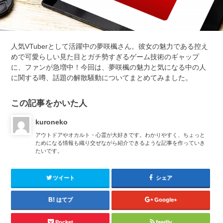
人気VTuberとして活躍中の夢咲楓さん。彼女の魅力である控え
めで可愛らしい見た目とガチ勢すぎるゲーム技術のギャップ
に、ファンが急増中！今回は、夢咲楓の魅力と気になる中の人
に関する噂、話題の解散騒動についてまとめてみました。
この記事をかいた人
kuroneko
アウトドアやオカルト・心霊が大好きです。わかりやすく、ちょっと
ためになる情報も織り交ぜながら紹介できるような記事を作っていき
たいです。
ツイート
シェア
はてブ
Google+
Pocket
feedly