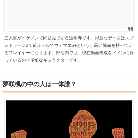
三人目がイケメンで問題児である道明寺です。得意なゲームはスプ
レトゥーン2で前ルールでウデマエS+という、高い腕前を持ってい
るプレイヤーになります。部活内では、現在動画作成をメインに行
っているので多忙なキャラクターです。
夢咲楓の中の人は一体誰？