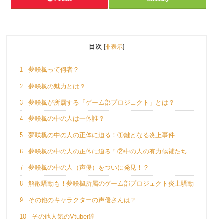
目次
[
非表示
]
1
夢咲楓って何者？
2
夢咲楓の魅力とは？
3
夢咲楓が所属する「ゲーム部プロジェクト」とは？
4
夢咲楓の中の人は一体誰？
5
夢咲楓の中の人の正体に迫る！①鍵となる炎上事件
6
夢咲楓の中の人の正体に迫る！②中の人の有力候補たち
7
夢咲楓の中の人（声優）をついに発見！？
8
解散騒動も！夢咲楓所属のゲーム部プロジェクト炎上騒動
9
その他のキャラクターの声優さんは？
10
その他人気のVtuber達