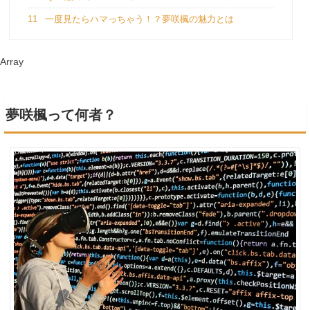
11
一度見たらハマっちゃう！？夢咲楓の魅力とは
Array
夢咲楓って何者？