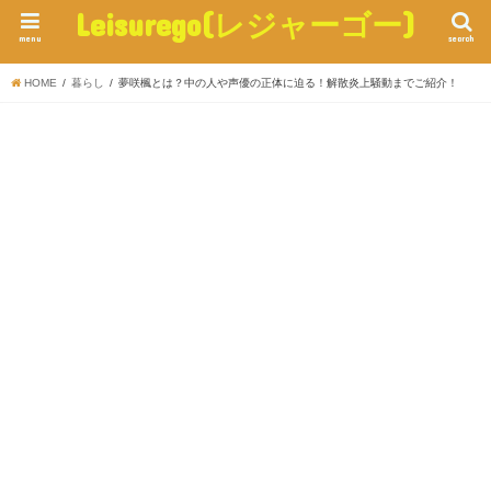
Leisurego(レジャーゴー)
menu
search
HOME
暮らし
夢咲楓とは？中の人や声優の正体に迫る！解散炎上騒動までご紹介！