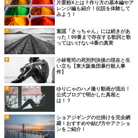
片栗粉Xとは？作り方の基本編やア
レンジ編も紹介！伝説を体験して
みよう！
童謡「さっちゃん」には続きがあ
った！99番まで存在する歌詞と歌
ってはいけない4番の真実
小林竜司の死刑判決後の現在と生
い立ち【東大阪集団暴行殺人事
件】
ゆりにゃのハメ撮り動画が流出！
公式ブログで明かした真相と
は！？
ショアジギングの仕掛けを完全網
羅！おすすめや結び方やアクショ
ンをご紹介！