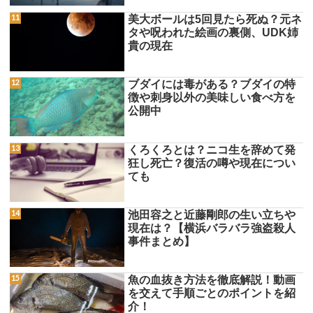
美大ボールは5回見たら死ぬ？元ネ
タや呪われた絵画の裏側、UDK姉
貴の現在
ブダイには毒がある？ブダイの特
徴や刺身以外の美味しい食べ方を
公開中
くろくろとは？ニコ生を辞めて発
狂し死亡？復活の噂や現在につい
ても
池田容之と近藤剛郎の生い立ちや
現在は？【横浜バラバラ強盗殺人
事件まとめ】
魚の血抜き方法を徹底解説！動画
を交えて手順ごとのポイントを紹
介！