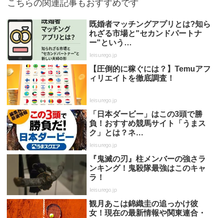
こちらの関連記事もおすすめです
既婚者マッチングアプリとは?知ら
れざる市場と"セカンドパートナ
ー"という…
leisurego.jp
【圧倒的に稼ぐには？】Temuアフ
ィリエイトを徹底調査！
leisurego.jp
「日本ダービー」はこの3頭で勝
負！おすすめ競馬サイト「うまス
ク」とは？ネ…
leisurego.jp
『鬼滅の刃』柱メンバーの強さラ
ンキング！鬼殺隊最強はこのキャ
ラ！
leisurego.jp
観月あこは錦織圭の追っかけ彼
女！現在の最新情報や関東連合・