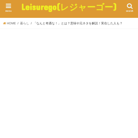
Leisurego(レジャーゴー)
menu
search
HOME
暮らし
「なんと奇遇な！」とは？意味や元ネタを解説！実在した人も？