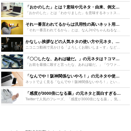
「おかのした」とは？意味や元ネタ・由来、例文や使い方をご紹介！ - Leisurego(レジャーゴー)
「おかのした」とは「わかりました」を意味するネットスラングで“淫夢語録”の1つ。日常でも使える言葉ですが、元ネタや語源を知らずに使うと相手を不快にさせてしまう場合も。今回は「おかのした」の由来や意味...
それ一番言われてるからは汎用性の高いネット用語？元ネタや使い方を紹介 - Leisurego(レジャーゴー)
「それ一番言われてるから」とは、なんJや2ちゃんねるなどで見かける頻度の高いネットスラング。元々はネットを中心に使われていましたが、その汎用性の高さから至るところで使われるようになりました。今回は「...
かなしぃ挨拶などの人気ネタの使い方や元ネタ、面白エピソードをご紹介！ - Leisurego(レジャーゴー)
ニコニコ動画で見かける「よろしくお願いしま～す」などのかなしぃネタはどういう時に使うのか？ということで使い方や元ネタ、そして大元である優木かなさんについて、魅力や数々の面白エピソードをご紹介します！...
「〇〇したな、あれは嘘だ。」の元ネタは？コマンドーの秀逸すぎる名言ネタ集も - Leisurego(レジャーゴー)
「お前を最後に殺すと言ったな、あれは嘘だ。」「ウワァァァ！」汎用性の高すぎる「あれは嘘だ」ネタ。元ネタは映画「コマンドー」のワンシーンだった！どうしてこのセリフが生まれたの？今回は「あれは嘘だ」の元...
「なんでや！阪神関係ないやろ！」の元ネタや使い方！略語もご紹介 - Leisurego(レジャーゴー)
ネットでよく見る「なんでや！阪神関係ないやろ！」というフレーズが誕生した経緯などを紹介していきます。阪神にとっては不名誉なフレーズですが、今では阪神球団自身がネタにするほど浸透しています。ぜひ使い方...
「感度が3000倍になる薬」の元ネタと面白すぎる大喜利まとめ！ - Leisurego(レジャーゴー)
Twitterで人気のフレーズ、「感度が3000倍になる薬」。気になる元ネタは成人男性向けゲーム「対魔忍アサギ」のセリフです。元ネタの詳細や、ネットで大喜利大会に発展した「感度が3000倍になる薬」...