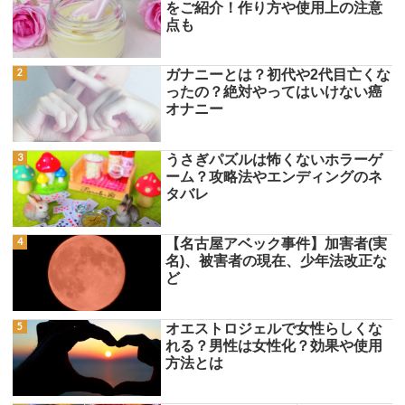
をご紹介！作り方や使用上の注意
点も
ガナニーとは？初代や2代目亡くな
ったの？絶対やってはいけない癌
オナニー
うさぎパズルは怖くないホラーゲ
ーム？攻略法やエンディングのネ
タバレ
【名古屋アベック事件】加害者(実
名)、被害者の現在、少年法改正な
ど
オエストロジェルで女性らしくな
れる？男性は女性化？効果や使用
方法とは