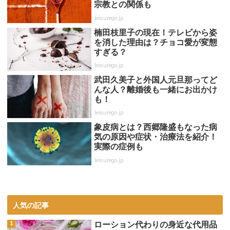
宗教との関係も
leisurego.jp
楠田枝里子の現在！テレビから姿
を消した理由は？チョコ愛が変態
すぎる？
leisurego.jp
武田久美子と外国人元旦那ってど
んな人？離婚後も一緒にお出かけ
も！
leisurego.jp
象皮病とは？西郷隆盛もなった病
気の原因や症状・治療法を紹介！
実際の症例も
leisurego.jp
人気の記事
ローション代わりの身近な代用品