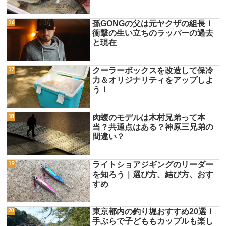
孫GONGの父は元ヤクザの組長！
衝撃の生い立ちのラッパーの過去
と現在
クーラーボックスを改造して保冷
力＆オリジナリティをアップしよ
う！
肉蝮のモデルは木村兄弟って本
当？共通点はある？神原三兄弟の
間違い？
ライトショアジギングのリーダー
を知ろう｜選び方、結び方、おす
すめ
東京都内の釣り堀おすすめ20選！
手ぶらで子どももカップルも楽し