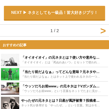
NEXT
ネタとしても一級品！皆大好きジブリ！
1 / 2
おすすめの記事
「オイオイオイ」の元ネタとは？使い方や意外な派生作品など紹介！ - Leisurego(レジャーゴー)
「オイオイオイ」とは「死ぬわあいつ」とセットで使われるワードで、使いやすい煽り文句としてSNSや2chなどで話題に。この記事では「オイオイオイ」の元ネタ・使い方やコラ画像、フリー素材“いらすとや”で...
「当たり前だよなぁ」ってどんな意味？元ネタや使い方、返し方をご紹介！ - Leisurego(レジャーゴー)
『当たり前だよなぁ』とはネット上で使われるネタの一つです。意味は言葉のままの部分もありますが、そうではない側面もあります。今回はネット上で人気のフレーズ『当たり前だよなぁ』の元ネタと使い方をご紹介し...
「ウッソだろお前www」の元ネタは？Vガンダムやグラブルのネタも - Leisurego(レジャーゴー)
「ウッソだろお前www」という言葉をネットでたまに見かけますが、意味や元ネタ知っている方はどれだけいるでしょうか？元ネタが世の中に出てきたのはかなり前になるので知らなくても当然です。この記事では「ウ...
やったぜの元ネタとは？日産が風評被害？投稿者や関連動画なども紹介 - Leisurego(レジャーゴー)
ネット民が多用する「やったぜ。」という言葉。実はホモネタのコピペが元ネタとなっています。そんな「やったぜ。」を生み出した変態糞親父とはどんな人物なのでしょうか？今回は「やったぜ。」の元ネタや関連動画...