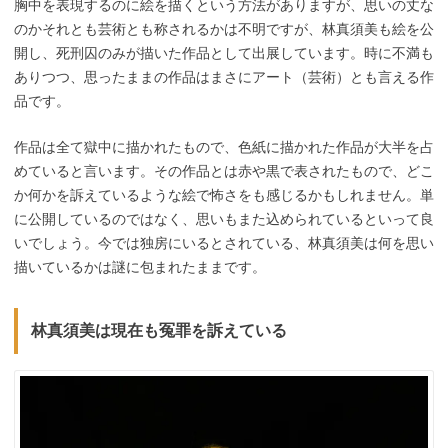
胸中を表現するのに絵を描くという方法がありますが、思いの丈な
のかそれとも芸術とも称されるかは不明ですが、林真須美も絵を公
開し、死刑囚のみが描いた作品として出展しています。時に不満も
ありつつ、思ったままの作品はまさにアート（芸術）とも言える作
品です。
作品は全て獄中に描かれたもので、色紙に描かれた作品が大半を占
めていると言います。その作品とは赤や黒で表されたもので、どこ
か何かを訴えているような絵で怖さをも感じるかもしれません。単
に公開しているのではなく、思いもまた込められているといって良
いでしょう。今では独房にいるとされている、林真須美は何を思い
描いているかは謎に包まれたままです。
林真須美は現在も冤罪を訴えている