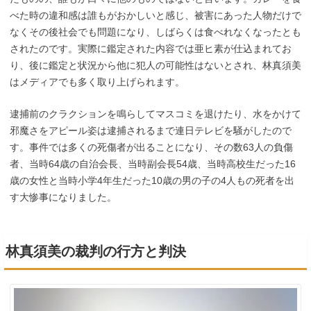
べた時の違和感は誰もがおかしいと感じ、被害にあった人物だけで
なくその後社会でも問題になり、しばらくは食べれなくなったとも
されたのです。実際に鑑定された内容では亜ヒ素が仕込まれてお
り、後に鑑定と状況から他に犯人の可能性はないとされ、林真須美
はメディアでも多く取り上げられます。
逮捕前のクラクションを鳴らしてマスコミを退けたり、水をかけて
邪魔さをアピール姿は逮捕されるまで連日テレビを騒がしたので
す。事件では多くの死傷者が出ることになり、その数63人の負傷
者、当時64歳の自治会長、当時副会長54歳、当時高校生だった16
歳の女性と当時小学4年生だった10歳の男の子の4人もの死者を出
す大惨事になりました。
林真須美の裁判の行方と判決