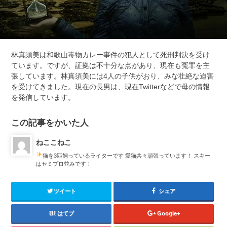
林真須美は和歌山毒物カレー事件の犯人として死刑判決を受け
ています。ですが、証拠は不十分な点があり、現在も冤罪を主
張しています。林真須美には4人の子供がおり、みな壮絶な迫害
を受けてきました。現在の長男は、現在Twitterなどで母の情報
を発信しています。
この記事をかいた人
ねここねこ
猫を3匹飼っているライターです
愛猫共々頑張っています！ スキー
はセミプロ並みです！
ツイート
シェア
はてブ
Google+