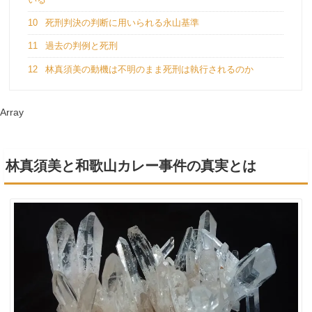
10
死刑判決の判断に用いられる永山基準
11
過去の判例と死刑
12
林真須美の動機は不明のまま死刑は執行されるのか
Array
林真須美と和歌山カレー事件の真実とは