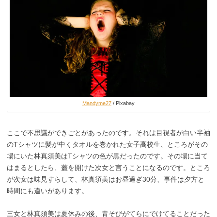
Mandyme27
/ Pixabay
ここで不思議ができごとがあったのです。それは目視者が白い半袖
のTシャツに髪が中くタオルを巻かれた女子高校生、ところがその
場にいた林真須美はTシャツの色が黒だったのです。その場に当て
はまるとしたら、蓋を開けた次女と言うことになるのです。ところ
が次女は味見すらして、林真須美はお昼過ぎ30分、事件は夕方と
時間にも違いがあります。
三女と林真須美は夏休みの後、青そびがてらにでけてることだった