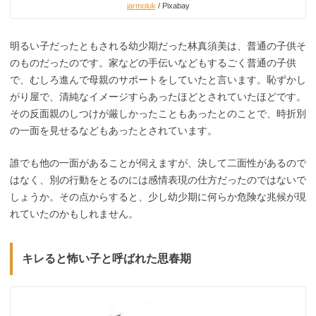
jarmoluk
/ Pixabay
明るい子だったともされる幼少期だった林真須美は、普通の子供そ
のものだったのです。家などの手伝いなどもするごく普通の子供
で、むしろ進んで母親のサポートをしていたと言います。恥ずかし
がり屋で、清純なイメージすらあったほどとされていたほどです。
その反面親のしつけが厳しかったこともあったとのことで、時折別
の一面を見せるなどもあったとされています。
誰でも他の一面があることが伺えますが、決して二面性があるので
はなく、別の行動をとるのには感情表現の仕方だったのではないで
しょうか。その点からすると、少し幼少期に何らか危険な兆候が現
れていたのかもしれません。
キレると怖い子と呼ばれた思春期