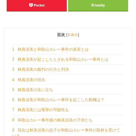
Pocket
feedly
目次
[
非表示
]
1
林真須美と和歌山カレー事件の真実とは
2
林真須美が起こしたとされる和歌山カレー事件とは
3
林真須美の裁判の行方と判決
4
林真須美の現在
5
林真須美の生い立ち
6
林真須美が和歌山カレー事件を起こした動機は？
7
林真須美には冤罪の可能性も
8
和歌山カレー事件後の林真須美の子供たち
9
現在は林真須美の息子が和歌山カレー事件の取材を受けて
いる