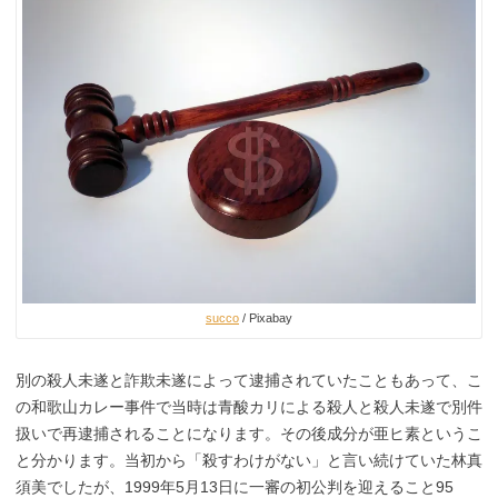
succo
/ Pixabay
別の殺人未遂と詐欺未遂によって逮捕されていたこともあって、こ
の和歌山カレー事件で当時は青酸カリによる殺人と殺人未遂で別件
扱いで再逮捕されることになります。その後成分が亜ヒ素というこ
と分かります。当初から「殺すわけがない」と言い続けていた林真
須美でしたが、1999年5月13日に一審の初公判を迎えること95