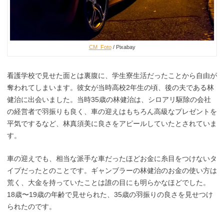
CM_Foto
/ Pixabay
看護学校で見せた面とは裏腹に、学生寮生活だったことから自由が
奪われてしまいます。彼女が当時高校2年生の頃、後の夫である林
健治に出会いました。当時35歳の林健治は、シロアリ駆除の会社
の経営者で羽振りも良く、車の迎えはもちろん高級なプレゼントを
平気でするなど、林真須美に良さをアピールしていたとされていま
す。
車の迎えでも、相当な派手な車だったほどお金に糸目をつけないタ
イプだったとのことです。ギャンブラーの林健治のお金の使い方は
荒く、大金を持っていたことは誰の目にも明らかなほどでした。
18歳〜19歳の年齢で見せられた、35歳の羽振りの良さを見せつけ
られたのです。