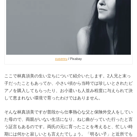
xusenru
/ Pixabay
ここで林真須美の生い立ちについて紹介いたします。2人兄と末っ
子だったこともあってか、小さい頃から当時では珍しいとされたピ
アノを購入してもらったり、お小遣いも人並み程度に与えられて決
して恵まれない環境で育ったわけではありません。
そんな林真須美ですが普段から仕事熱心な父と保険外交人をしてい
た母ので、両親がいない生活になり、ねじ曲がっていた行ったと言
う証言もあるのです。両氏の元に育ったことを考えると、忙しい時
期には何かと寂しいとも言えたでしょう。「明るい子」と近所でも