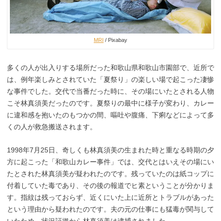
MRI
/ Pixabay
多くの人が出入りする場所だった和歌山県和歌山市園部で、近所で
は、例年楽しみとされていた「夏祭り」の楽しい場で起こった凄惨
な事件でした。交代で当番だった時に、その場にいたとされる人物
こそ林真須美だったのです。夏祭りの最中に様子が変わり、カレー
に違和感を抱いたのもつかの間、嘔吐や腹痛、下痢などによって多
くの人が救急搬送されます。
1998年7月25日、奇しくも林真須美の生まれた時と重なる時期の夕
方に起こった「和歌山カレー事件」では、交代とはいえその場にい
たとされた林真須美が疑われたのです。残っていたのは紙コップに
付着していた毒であり、その後の報道でヒ素ということが分かりま
す。指紋は残っておらず、近くにいた上に近所とトラブルがあった
という理由から疑われたのです。夫の元の仕事にも猛毒が関与して
いたため、状況証拠から林真須美は逮捕されました。