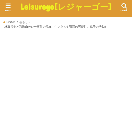
Leisurego(レジャーゴー)
menu
search
HOME
暮らし
林真須美と和歌山カレー事件の現在｜生い立ちや冤罪の可能性、息子の活動も