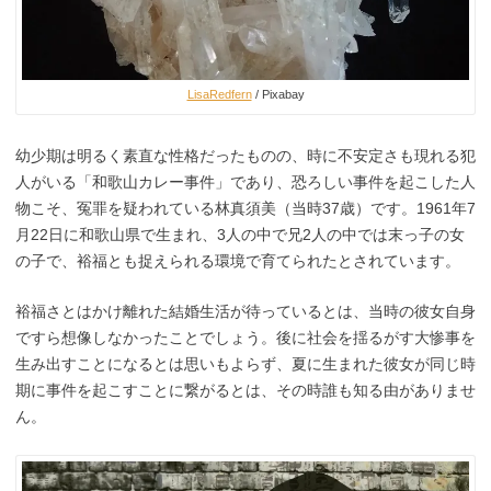
LisaRedfern
/ Pixabay
幼少期は明るく素直な性格だったものの、時に不安定さも現れる犯
人がいる「和歌山カレー事件」であり、恐ろしい事件を起こした人
物こそ、冤罪を疑われている林真須美（当時37歳）です。1961年7
月22日に和歌山県で生まれ、3人の中で兄2人の中では末っ子の女
の子で、裕福とも捉えられる環境で育てられたとされています。
裕福さとはかけ離れた結婚生活が待っているとは、当時の彼女自身
ですら想像しなかったことでしょう。後に社会を揺るがす大惨事を
生み出すことになるとは思いもよらず、夏に生まれた彼女が同じ時
期に事件を起こすことに繋がるとは、その時誰も知る由がありませ
ん。