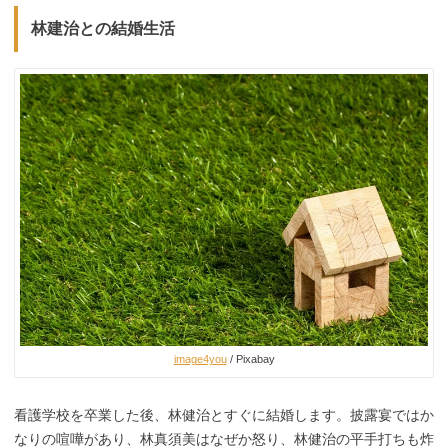
林建治との結婚生活
image4you
/ Pixabay
看護学校を卒業した後、林健治とすぐに結婚します。披露宴ではか
なりの喧嘩があり、林真須美はなぜか怒り、林健治の平手打ちも炸