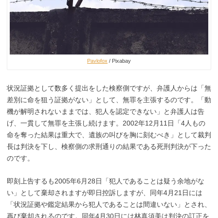
Pavlofox
/ Pixabay
状況証拠として数多く提出をした検察側ですが、弁護人からは「無
差別に命を狙う証拠がない」として、無罪を主張するのです。「動
機が解明されないままでは、犯人を認定できない」と弁護人は告
げ、一貫して無罪を主張し続けます。2002年12月11日「4人もの
命を奪った結果は重大で、遺族の叫びを胸に刻むべき」として裁判
長は判決を下し、検察側の求刑通りの結果である死刑判決が下った
のです。
即刻上告するも2005年6月28日「犯人であることは疑う余地がな
い」として棄却されますが即日控訴しますが、同年4月21日には
「状況証拠や鑑定結果から犯人であることは間違いない」とされ、
再び棄却されるのです。同年4月30日には林真須美は判決の訂正を