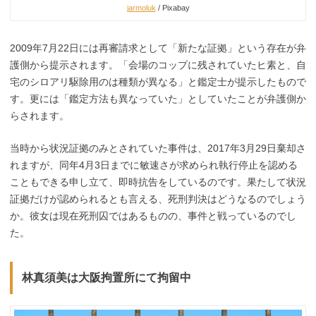
jarmoluk
/ Pixabay
2009年7月22日には再審請求として「新たな証拠」という存在が弁
護側から提示されます。「会場のコップに残されていたヒ素と、自
宅のシロアリ駆除用のは種類が異なる」と鑑定士が提示したもので
す。更には「鑑定方法も異なっていた」としていたことが弁護側か
らされます。
当時から状況証拠のみとされていた事件は、2017年3月29日棄却さ
れますが、同年4月3日までに敏速さが求められ執行停止を認める
こともできる申し立て、即時抗告をしているのです。果たして状況
証拠だけが認められるとも言える、死刑判決はどうなるのでしょう
か。彼女は現在死刑囚ではあるものの、事件と戦っているのでし
た。
林真須美は大阪拘置所にて拘留中