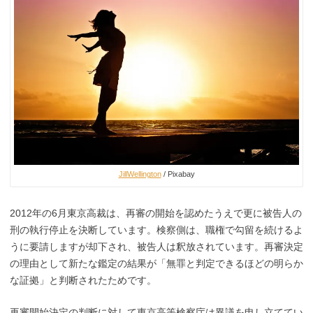
JillWellington
/ Pixabay
2012年の6月東京高裁は、再審の開始を認めたうえで更に被告人の
刑の執行停止を決断しています。検察側は、職権で勾留を続けるよ
うに要請しますが却下され、被告人は釈放されています。再審決定
の理由として新たな鑑定の結果が「無罪と判定できるほどの明らか
な証拠」と判断されたためです。
再審開始決定の判断に対して東京高等検察庁は異議を申し立ててい