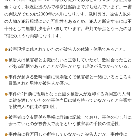
全くなく、状況証拠のみで検察は起訴まで持ち込んでいます。一審
の判決がでたのは2000年の4月になります。裁判長は、被告人以外
の人物が犯行現場にいた可能性もあるため、犯人と断定するには不
十分として無罪判決を言い渡しています。裁判で争点となったのは
下記のような内容になります。
殺害現場に残されていたのが被告人の体液・体毛であること。
被告人は被害者と面識はないと主張していたが、数回会ったこと
がある間柄であったことが明らかとなり虚偽が見つかっている。
事件が起きる数時間前に現場近くで被害者と一緒にいるところを
目撃された男性が被告人か否か。
事件の2日前に現場となった鍵を被告人が返却する為同室の人間
に鍵を渡していたので事件当日は鍵を持っていなかったと主張す
る被告人の供述の信用性。
被害者は交友関係を手帳に詳細に記載しており、事件の少し前に
会っていたのが被告人であるという被害者の手帳の信憑性。
事件前に数万円しか所持していなかった被告人だが、事件後に