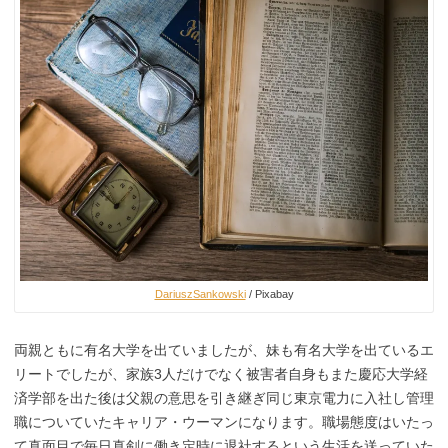
DariuszSankowski
/ Pixabay
両親ともに有名大学を出ていましたが、妹も有名大学を出ているエ
リートでしたが、家族3人だけでなく被害者自身もまた慶応大学経
済学部を出た後は父親の意思を引き継ぎ同じ東京電力に入社し管理
職についていたキャリア・ウーマンになります。職場態度はいたっ
て真面目で毎日真剣に働き定時に退社するという生活を送っていた