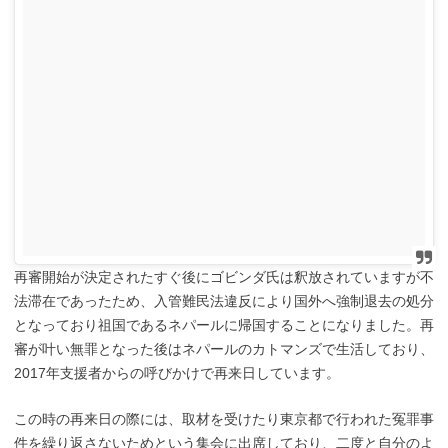
再審開始が決定されたすぐ後にゴビンダ氏は釈放されていますが不
法滞在であったため、入管難民法違反により国外へ強制退去の処分
となっており祖国であるネパールに帰国することになりました。再
審が叶い無罪となった後はネパールのカトマンズで生活しており、
2017年支援者からの呼びかけで再来日しています。
この時の再来日の際には、取材を受けたり東京都で行われた冤罪事
件を繰り返さないためという集会に出席しており、二度と自分のよ