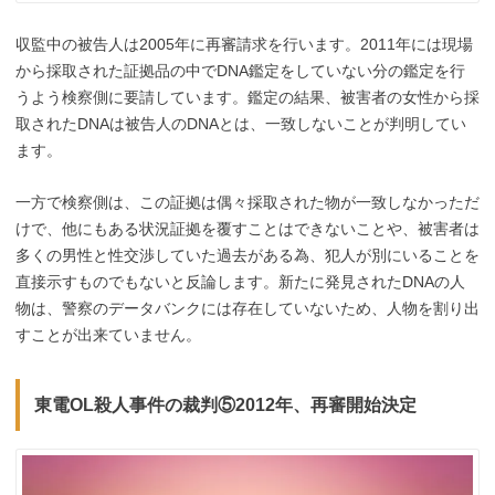
収監中の被告人は2005年に再審請求を行います。2011年には現場
から採取された証拠品の中でDNA鑑定をしていない分の鑑定を行
うよう検察側に要請しています。鑑定の結果、被害者の女性から採
取されたDNAは被告人のDNAとは、一致しないことが判明してい
ます
。
一方で検察側は、この証拠は偶々採取された物が一致しなかっただ
けで、他にもある状況証拠を覆すことはできないことや、被害者は
多くの男性と性交渉していた過去がある為、犯人が別にいることを
直接示すものでもないと反論します。新たに発見されたDNAの人
物は、警察のデータバンクには存在していないため、人物を割り出
すことが出来ていません。
東電OL殺人事件の裁判⑤2012年、再審開始決定