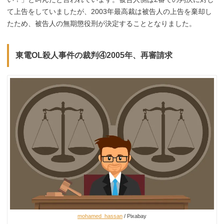
て上告をしていましたが、2003年最高裁は被告人の上告を棄却し
たため、被告人の無期懲役刑が決定することとなりました。
東電OL殺人事件の裁判④2005年、再審請求
mohamed_hassan
/ Pixabay