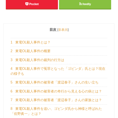
Pocket
feedly
目次
[
非表示
]
1
東電OL殺人事件とは？
2
東電OL殺人事件の概要
3
東電OL殺人事件の裁判の行方は
4
東電OL殺人事件で冤罪となった「ゴビンダ」氏とは？現在
の様子も
5
東電OL殺人事件の被害者「渡辺泰子」さんの生い立ち
6
東電OL殺人事件の被害者の奇行から見える心の病とは？
7
東電OL殺人事件の被害者「渡辺泰子」さんの家族とは？
8
東電OL殺人事件を追い、ゴビンダ氏から神様と呼ばれた
「佐野眞一」とは？