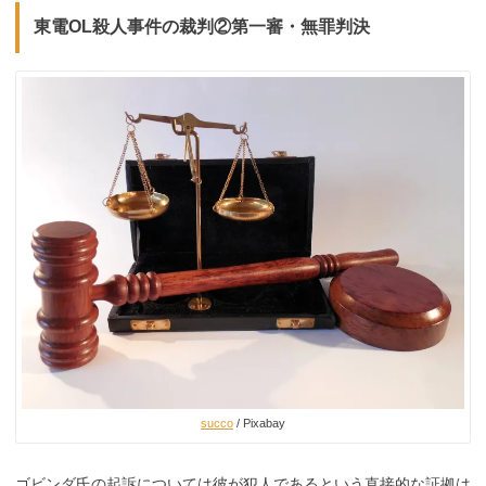
東電OL殺人事件の裁判②第一審・無罪判決
succo
/ Pixabay
ゴビンダ氏の起訴については彼が犯人であるという直接的な証拠は