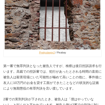
Prettysleepy2
/ Pixabay
第一審で無罪判決となった被告人ですが、検察は後日控訴請求を行
います。高裁での控訴審では、犯行があったとされる時間の直前に
被告人は殺害現場にいた可能性が極めて高いことの他に、事件後に
友人に10万円のお金を貸す工面ができたことなどの状況的な証拠
により無期懲役の有罪判決を言い渡しています。
2審での実刑判決が下されたとき、被告人は「僕はやっていな
い！」と叫んだと言われています。被告人側は2審での判決に対し