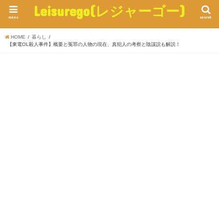
Leisurego(レジャーゴー)
menu
search
HOME
暮らし
【東電OL殺人事件】概要と冤罪の人物の現在、真犯人の考察と陰謀説も解説！