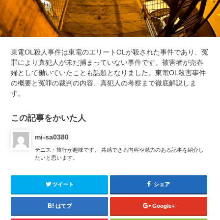
東電OL殺人事件は東電のエリートOLが殺された事件であり、冤
罪により真犯人が未だ捕まっていない事件です。被害者が売春
婦として働いていたことも話題となりました。東電OL殺害事件
の概要と冤罪の裁判の内容、真犯人の考察まで徹底解説しま
す。
この記事をかいた人
mi-sa0380
テニス・旅行が趣味です。 共感できる内容や魅力のある記事を紹介し
たいと思います。
ツイート
シェア
はてブ
Google+