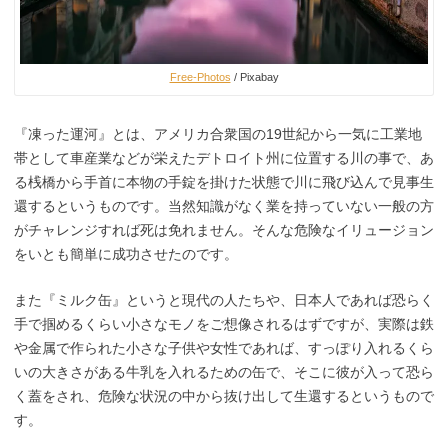
Free-Photos
/ Pixabay
『凍った運河』とは、アメリカ合衆国の19世紀から一気に工業地
帯として車産業などが栄えたデトロイト州に位置する川の事で、あ
る桟橋から手首に本物の手錠を掛けた状態で川に飛び込んで見事生
還するというものです。当然知識がなく業を持っていない一般の方
がチャレンジすれば死は免れません。そんな危険なイリュージョン
をいとも簡単に成功させたのです。
また『ミルク缶』というと現代の人たちや、日本人であれば恐らく
手で掴めるくらい小さなモノをご想像されるはずですが、実際は鉄
や金属で作られた小さな子供や女性であれば、すっぽり入れるくら
いの大きさがある牛乳を入れるための缶で、そこに彼が入って恐ら
く蓋をされ、危険な状況の中から抜け出して生還するというもので
す。