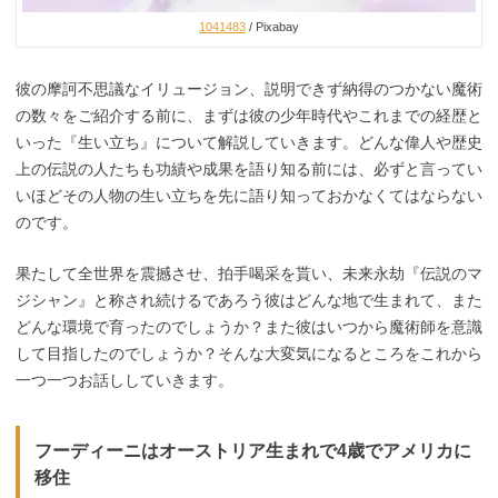
1041483
/ Pixabay
彼の摩訶不思議なイリュージョン、説明できず納得のつかない魔術
の数々をご紹介する前に、まずは彼の少年時代やこれまでの経歴と
いった『生い立ち』について解説していきます。どんな偉人や歴史
上の伝説の人たちも功績や成果を語り知る前には、必ずと言ってい
いほどその人物の生い立ちを先に語り知っておかなくてはならない
のです。
果たして全世界を震撼させ、拍手喝采を貰い、未来永劫『伝説のマ
ジシャン』と称され続けるであろう彼はどんな地で生まれて、また
どんな環境で育ったのでしょうか？また彼はいつから魔術師を意識
して目指したのでしょうか？そんな大変気になるところをこれから
一つ一つお話ししていきます。
フーディーニはオーストリア生まれで4歳でアメリカに
移住