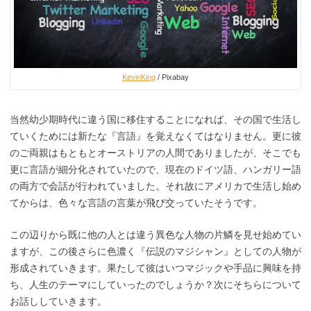
KevinKing
/ Pixabay
当然幼少期時代に違う国に移住することになれば、その国で生活し
ていくためには新たな『言語』を覚えなくてはなりません。更に彼
のご両親はもともとオーストリアの人間でありましたが、そこでも
更に言語が細分化されていたので、現在のドイツ語、ハンガリー語
の両方で会話が行われていました。それ故にアメリカで生活し始め
てからは、色々な言語の言葉が飛び交っていたそうです。
この辺りから既に他の人とは違う異色な人物の片鱗を見せ始めてい
ますが、この後さらに色濃く『伝説のマジシャン』としての人物が
形成されていきます。果たして彼はいつマジックや手品に興味を持
ち、人生のテーマにしていったのでしょうか？次にそちらについて
お話ししていきます。