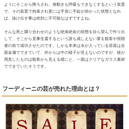
ようにそこから降ろされ、身動きも呼吸もできなくするという装置
で、その装置で拘束され更には手首に手錠が掛かった状態となれ
ば、抜け出す事は絶対に不可能なはずですよね。
そんな死と隣り合わせのような絶体絶命の状態を自ら望んで作り出
して、そこから見事生還するという誰も成しえない業を観客や視聴
者の前で成功させたのです。しかも本来は水が入っている容器は全
面金属でできていて、外からは中の様子が見えないのですが、彼が
用意したものは観客から見える様にと、一面はクリアなガラス素材
でできていたそうです。
フーディーニの芸が売れた理由とは？