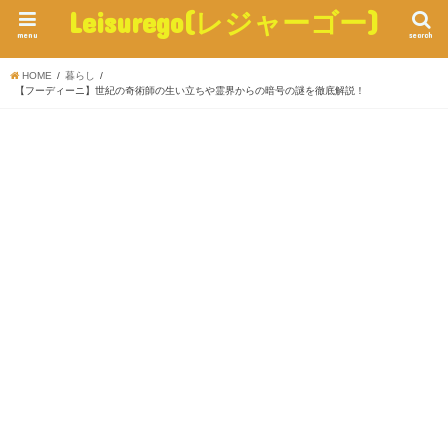
Leisurego(レジャーゴー)
menu
search
HOME
暮らし
【フーディーニ】世紀の奇術師の生い立ちや霊界からの暗号の謎を徹底解説！