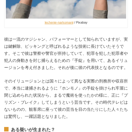
lechenie-narkomanii
/ Pixabay
彼は一流のマジシャン、パフォーマーとして知られていますが、実
は鍵解除、ピッキングと呼ばれるような技術に長けていたそうで
す。そこで彼は警察や警官が所持していて、犯罪を犯した犯罪者や
犯人の身動きを封じ捕らえるための『手錠』を用いて、あるイリュ
ージョンを考え付きました。それが後に彼の代表技となるのです。
そのイリュージョンとは国々によって異なる実際の刑務所や収容所
で、本当に逮捕されるように『ホンモノ』の手錠を掛けられ牢屋に
閉じ込められた状況から、まるで魔術を使ったかの様に、正に『プ
リズン・ブレイク』してしまうという芸当です。その時代テレビは
ないものの、観客席に座って彼の芸当を目の当たりにした人々たち
は驚愕し、一躍話題となりました。
ある疑いが生まれた？