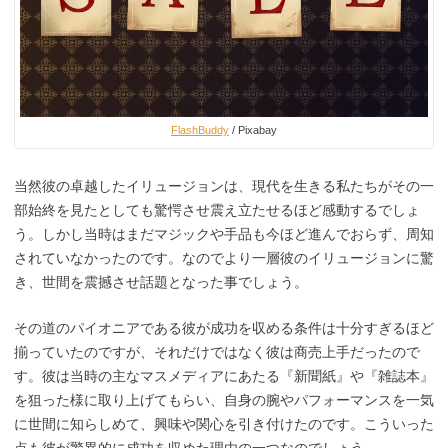
FlashBuddy
/ Pixabay
当然彼の卓越したイリュージョンは、現代を生きる私たちがその一
部始終を見たとしても驚愕させ震え立たせるほど感動するでしょ
う。しかし当時はまだマジックや手品も今ほど進んでおらず、周知
されていなかったのです。なのでより一層彼のイリュージョンに驚
き、世間を震撼させ話題となった事でしょう。
その道のパイオニアである彼が成功を収める条件は十分すぎるほど
揃っていたのですが、それだけではなく彼は商売上手だったので
す。彼は当時の主なマスメディアにあたる『新聞紙』や『雑誌本』
を狙った様に取り上げてもらい、自身の腕やパフォーマンスを一気
に世間に知らしめて、興味や関心を引き付けたのです。こういった