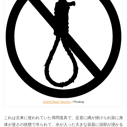
OpenClipart-Vectors
/ Pixabay
これは古来に使われていた尋問道具で、足首に縄が掛けられ宙に身
体が逆さの状態で吊られて、水が入った大きな容器に頭部が浸かる