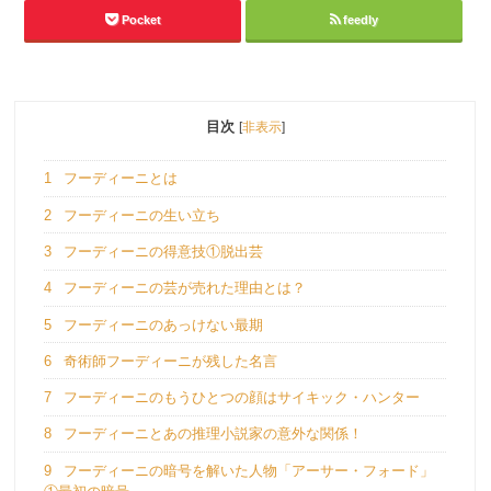
Pocket
feedly
目次
[
非表示
]
1
フーディーニとは
2
フーディーニの生い立ち
3
フーディーニの得意技①脱出芸
4
フーディーニの芸が売れた理由とは？
5
フーディーニのあっけない最期
6
奇術師フーディーニが残した名言
7
フーディーニのもうひとつの顔はサイキック・ハンター
8
フーディーニとあの推理小説家の意外な関係！
9
フーディーニの暗号を解いた人物「アーサー・フォード」