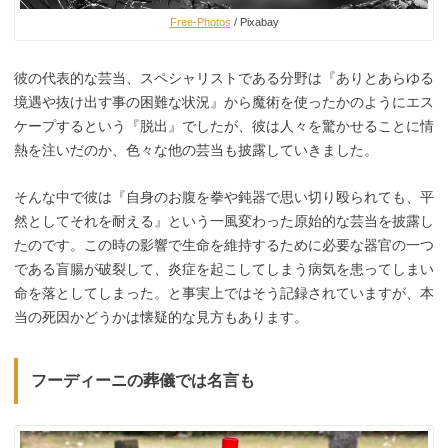
Free-Photos
/ Pixabay
彼の代表的な芸当、スペシャリストである分野は『ありとあらゆる
境遇や抜け出す事の困難な状況』から魔術を使ったかのようにエス
ケープするという『脱出』でしたが、彼は人々を驚かせることに情
熱を注いだのか、色々な他の芸当も披露していきました。
そんな中で彼は『自身のお腹を拳や鈍器で思い切り殴られても、平
然としてそれを耐える』という一風変わった原始的な芸当を披露し
たのです。この時の影響で生命を維持するために必要な器官の一つ
である盲腸が破裂して、炎症を起こしてしまう病気を患ってしまい
命を落としてしまった。と事実上ではそう記録されていますが、本
当の死因かどうかは懐疑的な見方もあります。
フーディーニの葬儀では名言も