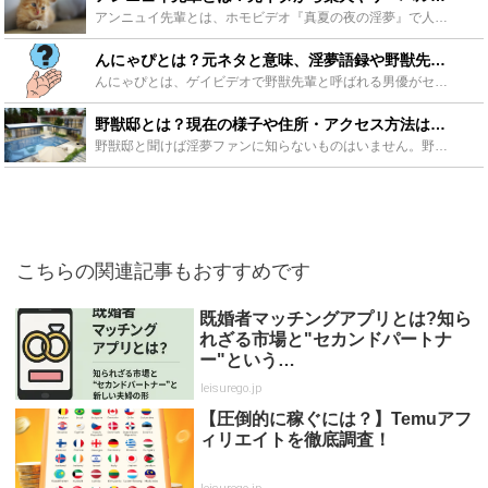
アンニュイ先輩とは、ホモビデオ『真夏の夜の淫夢』で人気の野獣先輩が見せた全てを悟ったような表情から付けられた、野獣先輩の別名のこと。ネットではアンニュイ先輩の表情をする柴犬なども話題に？今回はアンニ...
んにゃぴとは？元ネタと意味、淫夢語録や野獣先輩についても紹介！ - Leisurego(レジャーゴー)
んにゃぴとは、ゲイビデオで野獣先輩と呼ばれる男優がセリフを言い間違え、しかしそれが面白かったのでネットで流行ったフレーズです。この記事ではそんなセリフの元ネタや使い方、そしてそれが収録されている淫夢...
野獣邸とは？現在の様子や住所・アクセス方法は？その他淫夢聖地も！ - Leisurego(レジャーゴー)
野獣邸と聞けば淫夢ファンに知らないものはいません。野獣先輩が生まれた聖地の１つです。多くのファンが訪れている人気聖地・野獣邸ですが現在はどのようになっているのでしょうか？今回は野獣邸の行き方を解説す...
こちらの関連記事もおすすめです
既婚者マッチングアプリとは?知ら
れざる市場と"セカンドパートナ
ー"という…
leisurego.jp
【圧倒的に稼ぐには？】Temuアフ
ィリエイトを徹底調査！