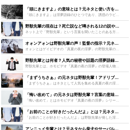
「頭にきますよ」の意味とは？元ネタと使い方を紹介！野獣先輩の淫夢語録も！ - Leisurego(レジャーゴー)
「頭にきますよ」は淫夢語録のひとつであり、誘惑のラビリンス第3章での野獣先輩のセリフです。「頭にきますよ」は使い勝手が良いことから人気の淫夢語録のひとつです。この記事では、「頭にきますよ」の意味や元...
野獣先輩の現在は？死亡説など噂される12の説や目撃情報をご紹介 - Leisurego(レジャーゴー)
ネット上で「野獣先輩」という言葉を聞いたことのある方は多いのではないでしょうか？野獣先輩とはゲイビデオに登場した男優であり、彼の現在については様々な説がささやかれています。この記事では、野獣先輩の現...
オォンアォンは野獣先輩の声！監督の指示？元ネタや使い方を紹介！ - Leisurego(レジャーゴー)
オォンとはゲイビデオの「真夏の夜の淫夢」の野獣先輩の喘ぎ声です。独特の喘ぎ声は様々なネタで使われ話題となりました。オォンがTwitterのトレンド入りした時には、実際は違うものの誰もが野獣先輩のオォ...
野獣先輩とは何者？人気の秘密や話題の淫夢語録・動画など徹底解説！ - Leisurego(レジャーゴー)
野獣先輩とは、ホモビデオ『真夏の夜の淫夢』の登場人物です。彼の特徴的な演技と「イキスギィ！」や「114514」などのセリフはネットで注目を集め、“淫夢”という一大ジャンルを築き上げました。そんな野獣...
「まずうちさぁ」の元ネタは野獣先輩！アドリブ説の検証や派生スレまとめ - Leisurego(レジャーゴー)
「まずうちさぁ」はネタとして人気を集める真夏の夜の淫夢の「野獣先輩」のセリフです。この記事では「まずうちさぁ」の派生ネタ、そして野獣先輩とは何者なのか・どうして人気なのか、野獣先輩の他の名言（淫夢語...
「悔い改めて」の元ネタは野獣先輩？言葉の意味や空耳淫夢語録など紹介 - Leisurego(レジャーゴー)
「悔い改めて」とはホモビデオ『真夏の夜の淫夢』シリーズの第四章にて、野獣先輩による発言の空耳から生まれた言葉です。ネット上で人気の“淫夢語録”の1つとしても知られています。この記事では「悔い改めて」...
「お前のことが好きだったんだよ」とは？元ネタやその他淫夢語録まとめ - Leisurego(レジャーゴー)
「お前のことが好きだったんだよ」は野獣先輩が発した淫夢語録の1つです。ネットで人気があり、「お前のことが好きだったんだよ」の言葉を使った素材も多く作られています。この記事では野獣先輩の名言「お前のこ...
アンニュイ先輩とは？元ネタから柴犬やサーバルなどの派生ネタなど紹介 - Leisurego(レジャーゴー)