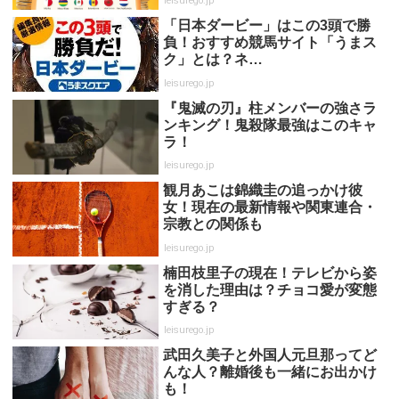
leisurego.jp
「日本ダービー」はこの3頭で勝
負！おすすめ競馬サイト「うまス
ク」とは？ネ…
leisurego.jp
『鬼滅の刃』柱メンバーの強さラ
ンキング！鬼殺隊最強はこのキャ
ラ！
leisurego.jp
観月あこは錦織圭の追っかけ彼
女！現在の最新情報や関東連合・
宗教との関係も
leisurego.jp
楠田枝里子の現在！テレビから姿
を消した理由は？チョコ愛が変態
すぎる？
leisurego.jp
武田久美子と外国人元旦那ってど
んな人？離婚後も一緒にお出かけ
も！