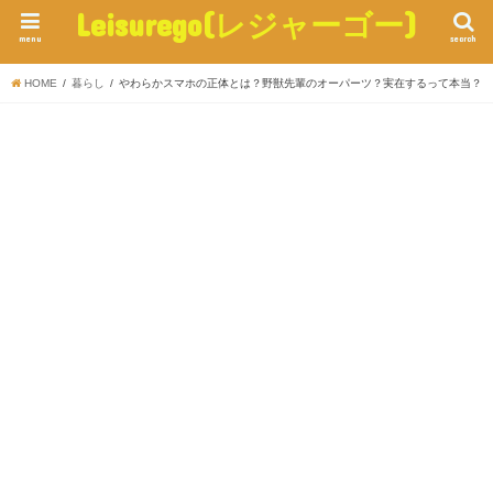
Leisurego(レジャーゴー)
menu
search
HOME
暮らし
やわらかスマホの正体とは？野獣先輩のオーパーツ？実在するって本当？