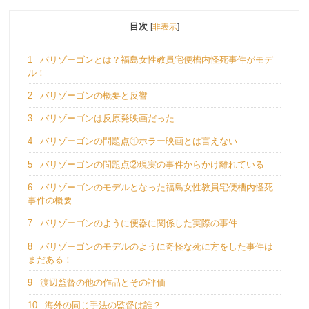
目次
[
非表示
]
1
バリゾーゴンとは？福島女性教員宅便槽内怪死事件がモデ
ル！
2
バリゾーゴンの概要と反響
3
バリゾーゴンは反原発映画だった
4
バリゾーゴンの問題点①ホラー映画とは言えない
5
バリゾーゴンの問題点②現実の事件からかけ離れている
6
バリゾーゴンのモデルとなった福島女性教員宅便槽内怪死
事件の概要
7
バリゾーゴンのように便器に関係した実際の事件
8
バリゾーゴンのモデルのように奇怪な死に方をした事件は
まだある！
9
渡辺監督の他の作品とその評価
10
海外の同じ手法の監督は誰？