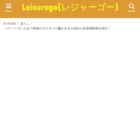
Leisurego(レジャーゴー)
menu
search
HOME
暮らし
バリソーゴンとは？映画のポスターに騙される人続出の反原発映画を紹介！