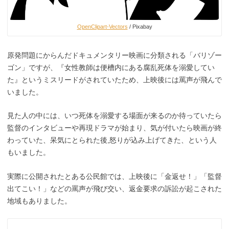
OpenClipart-Vectors
/ Pixabay
原発問題にからんだドキュメンタリー映画に分類される「バリゾー
ゴン」ですが、『女性教師は便槽内にある腐乱死体を溺愛してい
た』というミスリードがされていたため、上映後には罵声が飛んで
いました。
見た人の中には、いつ死体を溺愛する場面が来るのか待っていたら
監督のインタビューや再現ドラマが始まり、気が付いたら映画が終
わっていた、呆気にとられた後,怒りが込み上げてきた、という人
もいました。
実際に公開されたとある公民館では、上映後に「金返せ！」「監督
出てこい！」などの罵声が飛び交い、返金要求の訴訟が起こされた
地域もありました。