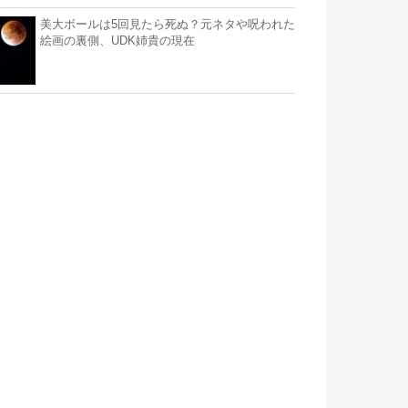
美大ボールは5回見たら死ぬ？元ネタや呪われた
絵画の裏側、UDK姉貴の現在