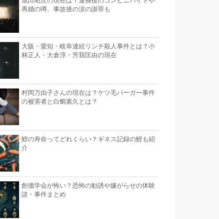
成田昭次の現在は？逮捕後のコンビニバイトや
再婚の噂、事故後の涙の謝罪も
大阪・愛知・岐阜連続リンチ殺人事件とは？小
林正人・大倉淳・芳我匡由の現在
村岡万由子さんの現在は？ケツ毛バーガー事件
の被害者と白鯛素久とは？
鯉の寿命ってどれくらい？ギネス記録の鯉も紹
介
創価学会が怖い？恐怖の勧誘や嫌がらせの体験
談・事件まとめ