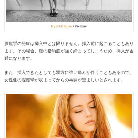
RyanMcGuire
/ Pixabay
膣痙攣の発症は挿入中とは限りません。挿入前に起こることもあり
ます。その場合、膣の括約筋が強く締まってしまうため、挿入が困
難になります。
また、挿入できたとしても双方に強い痛みが伴うこともあるので、
女性側の膣痙攣が収まってからの再開が望ましいとされます。