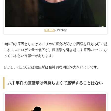
6335159
/ Pixabay
肉体的な原因としてはアメリカの研究機関より閉経を迎える頃に起
こるエストロゲン量の低下が、膣痙攣を引き起こす原因の一つにな
っているという報告があります。
しかし、ほとんどは膣痙攣は精神的な問題が大きいようです。
八中事件の膣痙攣は気持ちよくて痙攣することはない