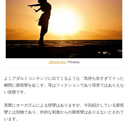
JillWellington
/ Pixabay
よくアダルトコンテンツに出てくるような「気持ち良すぎてイった
瞬間に膣痙攣を起こす」等はフィクションであり現実ではありえな
い状態です。
実際にオーガズムによる痙攣はありますが、今回紹介している膣痙
攣とは別物であり、外的な刺激からの膣痙攣はありえないとされて
います。