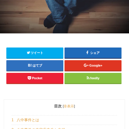
ツイート
シェア
はてブ
Google+
Pocket
feedly
目次
[
非表示
]
1
八中事件とは