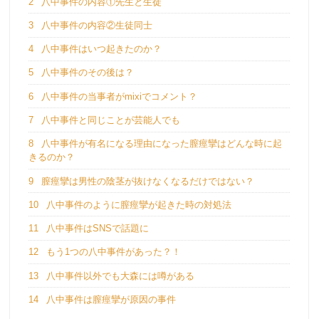
2
八中事件の内容①先生と生徒
3
八中事件の内容②生徒同士
4
八中事件はいつ起きたのか？
5
八中事件のその後は？
6
八中事件の当事者がmixiでコメント？
7
八中事件と同じことが芸能人でも
8
八中事件が有名になる理由になった膣痙攣はどんな時に起
きるのか？
9
膣痙攣は男性の陰茎が抜けなくなるだけではない？
10
八中事件のように膣痙攣が起きた時の対処法
11
八中事件はSNSで話題に
12
もう1つの八中事件があった？！
13
八中事件以外でも大森には噂がある
14
八中事件は膣痙攣が原因の事件