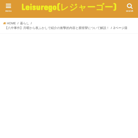
Leisurego(レジャーゴー)
menu
search
HOME
暮らし
【八中事件】月曜から夜ふかしで紹介の衝撃的内容と膣痙攣について解説！
2ページ目