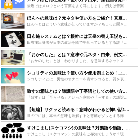
最近ではメロウという言葉をよく耳にします。例えば音楽で「この曲メロウだね」と言われたり、「メロウなファッション」等、様々なシーンで使われます。「落ち着いている」や「リッチ」という意味で使われる事が多...
ほんへの意味は？元ネタや使い方をご紹介！真夏の夜の淫夢との関係も - Leisurego(レジャーゴー)
ほんへとはどういう意味か知っていますか？ちょっと聞きなれない言葉ですが、これはある動画などのコンテンツ内で使用する、ネット上で流行っているワードの一つです。この記事ではその意味や使用例を詳しく紹介し...
田布施システムとは？根幹には天皇の替え玉説も？知られざる陰謀論に迫る！ - Leisurego(レジャーゴー)
田布施出身者が日本の政治を陰で牛耳っているとする説「田布施システム」は、未だに謎の多い説です。なぜ田舎町の田布施で、多数の政治家を排出できたのかということは、多くの人が疑問に思っています。ここでは、...
「おかのした」とは？意味や元ネタ・由来、例文や使い方をご紹介！ - Leisurego(レジャーゴー)
「おかのした」とは「わかりました」を意味するネットスラングで“淫夢語録”の1つ。日常でも使える言葉ですが、元ネタや語源を知らずに使うと相手を不快にさせてしまう場合も。今回は「おかのした」の由来や意味...
シコリティの意味は？使い方や使用例まとめ！ユニバーサルデザインも？ - Leisurego(レジャーゴー)
シコリティとは、男性のオナニーを表すシコると、質を表すクオリティを掛け合わせた造語で、ネット上でオタク達を中心に使用されています。この記事では、シコリティの意味や使い方、ハイシコリティのものがもつ傾...
致すの意味とは？謙譲語や丁寧語としての使い方や例文に下ネタの意味も - Leisurego(レジャーゴー)
「致す」は「至らせる」といった意味や「～する」の謙譲語・丁寧語としての使い方があります。最近ではネット上で下ネタとして使用する例もみられます。この記事では、「致す」の意味や語源、使用方法に加えて、ネ...
【短編】サクッと読める！意味がわかると怖い話15選【解説付きで紹介】 - Leisurego(レジャーゴー)
世の中には、本当の意味を理解すると背筋がゾッとする怖い話がたくさんあります。一見ハッピーエンドに見えて、実はものすごく恐ろしい内容だったり、物語の中の言葉をよく聞くと怖い意味合いだったり… そんな意...
すけこまし(スケコマシ)の意味は？対義語や類語、語源を紹介！ - Leisurego(レジャーゴー)
すけこまし（スケコマシ）の意味をご存知でしょうか？現在ではあまり使用される言葉ではないので意味を知らないという方も多いと思います。この記事では、すけこまし（スケコマシ）の意味や類義語、対義語さらには...