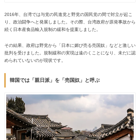
2016年、台湾では与党の民進党と野党の国民党の間で対立が起こ
り、政治闘争へと発展しました。その際、台湾政府が原発事故から
続く日本産食品輸入規制の緩和を提案しました。
その結果、政府は野党から「日本に媚び売る売国奴」などと激しい
批判を受けました。規制緩和の実現は遠のくことになり、未だに認
められていないのが現状です。
韓国では「親日派」を「売国奴」と呼ぶ