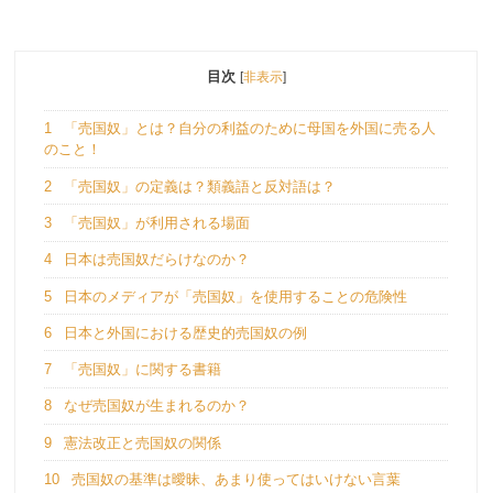
目次
[
非表示
]
1
「売国奴」とは？自分の利益のために母国を外国に売る人
のこと！
2
「売国奴」の定義は？類義語と反対語は？
3
「売国奴」が利用される場面
4
日本は売国奴だらけなのか？
5
日本のメディアが「売国奴」を使用することの危険性
6
日本と外国における歴史的売国奴の例
7
「売国奴」に関する書籍
8
なぜ売国奴が生まれるのか？
9
憲法改正と売国奴の関係
10
売国奴の基準は曖昧、あまり使ってはいけない言葉