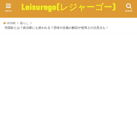
Leisurego(レジャーゴー)
menu
search
HOME
暮らし
売国奴とは？政治家にも使われる？意味や定義の解説や使用上の注意点も！