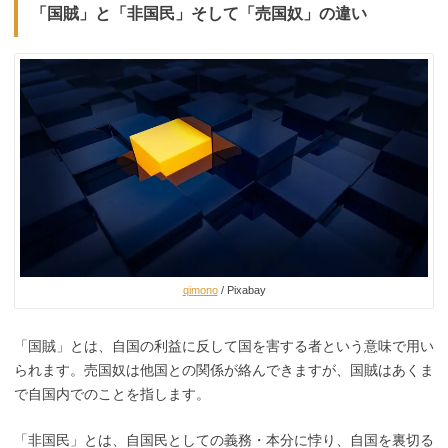
「国賊」と「非国民」そして「売国奴」の違い
qimono
/ Pixabay
「国賊」とは、自国の利益に反して国を害する者という意味で用い
られます。売国奴は他国との関係が絡んできますが、国賊はあくま
で自国内でのことを指します。
「非国民」とは、自国民としての義務・本分に悖り、自国を裏切る