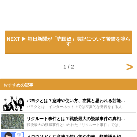
NEXT
毎日新聞が「売国奴」表記について警鐘を鳴ら
す
1 / 2
おすすめの記事
パヨクとは？意味や使い方、左翼と思われる芸能人も合わせて解説！ - Leisurego(レジャーゴー)
パヨクとは、インターネット上では左翼的な発言をする人に対して使われる言葉で、軽蔑的な意味合いも含んでいます。日常会話で使われる言葉ではなくインターネット上で使われている言葉です。この記事では、パヨク...
リクルート事件とは？戦後最大の疑獄事件の真相とは？ - Leisurego(レジャーゴー)
戦後最大の疑獄事件といわれた「リクルート事件」では、多くの政治家が関与していたことで政財界に大きな影響を及ぼし、国民の政治不信を引き起こしました。「未公開株」を賄賂として用いた事でも話題になったリク...
メロウはどんな意味？使い方や由来、類義語を紹介！おすすめ曲も - Leisurego(レジャーゴー)