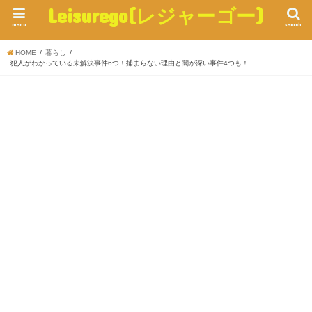
Leisurego(レジャーゴー)
menu
search
HOME
暮らし
犯人がわかっている未解決事件6つ！捕まらない理由と闇が深い事件4つも！