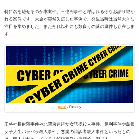
特に名を馳せるのが本案件、三億円事件と呼ばれる今なお語り継が
れる案件です。大金が突然失踪した事例で、発生当時は当然大きな
注目を集めました。またそれ以外にも数多くの謎の事件も存在しま
す。
geralt
/ Pixabay
王将社長射殺事件や北関東連続幼女誘拐殺人事件、足利事件や島根
女子大生バラバラ殺人事件、悪魔の詩訳者殺人事件といったもの