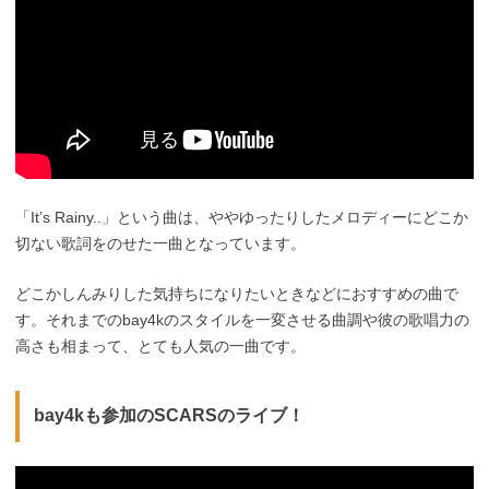
「It’s Rainy..」という曲は、ややゆったりしたメロディーにどこか
切ない歌詞をのせた一曲となっています。
どこかしんみりした気持ちになりたいときなどにおすすめの曲で
す。それまでのbay4kのスタイルを一変させる曲調や彼の歌唱力の
高さも相まって、とても人気の一曲です。
bay4kも参加のSCARSのライブ！