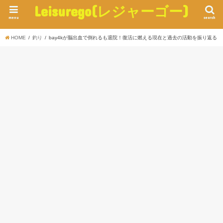
Leisurego(レジャーゴー)
menu
search
HOME
釣り
bay4kが脳出血で倒れるも退院！復活に燃える現在と過去の活動を振り返る