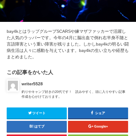
bay4kとはラップグループSCARSや練マザファッカーで活躍し
た人気のラッパーです。今年の4月に脳出血で倒れ右半身不随と
言語障害という重い障害が残りました。しかしbay4kの明るい闘
病生活は人々に感動を与えています。bay4kの生い立ちや経歴も
まとめました。
この記事をかいた人
writer5528
釣りやキャンプ好きの20代です！ 読みやすく、頭に入りやすい記事
作成を心がけております。
ツイート
シェア
はてブ
Google+