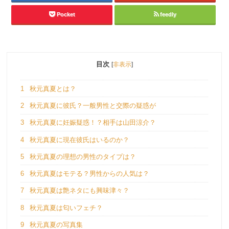
Pocket
feedly
目次
[
非表示
]
1
秋元真夏とは？
2
秋元真夏に彼氏？一般男性と交際の疑惑が
3
秋元真夏に妊娠疑惑！？相手は山田涼介？
4
秋元真夏に現在彼氏はいるのか？
5
秋元真夏の理想の男性のタイプは？
6
秋元真夏はモテる？男性からの人気は？
7
秋元真夏は艶ネタにも興味津々？
8
秋元真夏は匂いフェチ？
9
秋元真夏の写真集