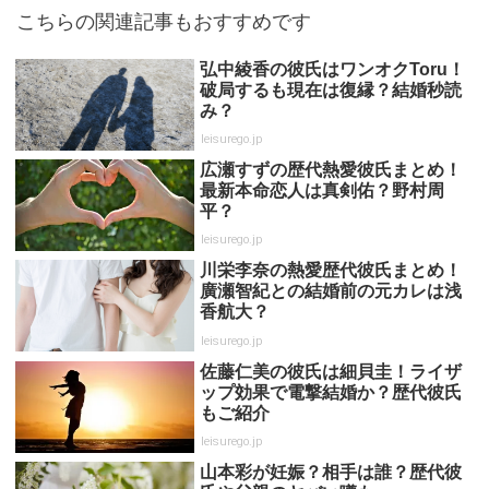
こちらの関連記事もおすすめです
弘中綾香の彼氏はワンオクToru！
破局するも現在は復縁？結婚秒読
み？
leisurego.jp
広瀬すずの歴代熱愛彼氏まとめ！
最新本命恋人は真剣佑？野村周
平？
leisurego.jp
川栄李奈の熱愛歴代彼氏まとめ！
廣瀬智紀との結婚前の元カレは浅
香航大？
leisurego.jp
佐藤仁美の彼氏は細貝圭！ライザ
ップ効果で電撃結婚か？歴代彼氏
もご紹介
leisurego.jp
山本彩が妊娠？相手は誰？歴代彼