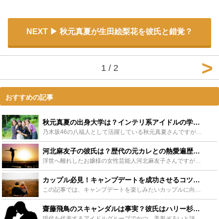
NEXT
秋元真夏が生田絵梨花を彼氏と錯覚？
1 / 2
おすすめの記事
秋元真夏の出身大学は？インテリ系アイドルの学歴や家族構成について詳しく解説！ - Leisurego(レジャーゴー)
乃木坂46の八福人として活躍している秋元真夏さんですが、大学での卒業が危ぶまれています。お嬢様学校として有名大学に通っている秋元真夏さん。留年の噂も出ている一方でどんどん人気になっていく、そんな彼女...
河北麻友子の彼氏は？歴代の元カレとの熱愛遍歴や現在の結婚の噂も！ - Leisurego(レジャーゴー)
浮世へ離れしたお嬢様の女性芸能人河北麻友子さんですが、恋多き女で有名で彼氏の噂が絶えることはなくその彼氏も有名な方が多いです。今回は河北麻友子さんと今までの彼氏と間も無く結婚かと言われている噂につい...
カップル必見！キャンプデートを成功させるコツを大公開！ - Leisurego(レジャーゴー)
この記事では、キャンプデートを楽しみたいカップルに向けて、キャンプを最大限楽しむためのヒントを紹介しています。キャンプでの時間を楽しいものにすることができれば、二人の絆はより強まり、キャンプをお互い...
齋藤飛鳥のスキャンダルは事実？彼氏はハリー杉山？安蘭けい？高橋健介？ - Leisurego(レジャーゴー)
現代を代表するアイドルグループでかつ、美形ぞろいと評される「乃木坂46」に所属する齋藤飛鳥さんは抜群のルックスで人気を博しています。気になるのは、そんな人気者の齋藤飛鳥さんの彼氏情報ではないでしょう...