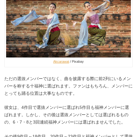
Akcarawat
/ Pixabay
ただの選抜メンバーではなく、曲を披露する際に前2列にいるメン
バーを称する十福神に選ばれます。ファンはもちろん、メンバーに
とっても踊る位置は大事なものです。
彼女は、4作目で選抜メンバーに選ばれ5作目も福神メンバーに選
ばれます。しかし、その後は選抜メンバーとしては選ばれるもの
の、6・7・8と3回連続福神メンバーには選ばれませんでした。
その後9作目～18作目、20作目～23作目と福神メンバーとして選抜