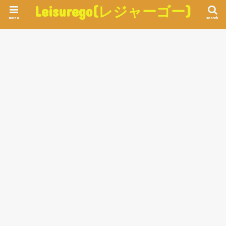
Leisurego(レジャーゴー)
menu
search