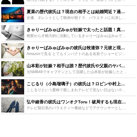
夏菜の歴代彼氏は？現在の相手とは結婚間近？過去には不倫疑惑も - Leisurego(レジャーゴー)
女優、タレントとして映画や朝ドラ、バラエティに出演している夏奈。彼女はルックスやだけでなく演技力でも定評があります。この記事では夏奈の歴代の豪華な彼氏や、好みのタイプの共通点、現在の彼氏や結婚のうわ...
きゃりーぱみゅぱみゅが妊娠で太ったと話題！真相と現在の彼氏を紹介！ - Leisurego(レジャーゴー)
相変わらず精力的に活動しているきゃりーぱみゅぱみゅですが、最近太った、劣化してしまったという話がでます。妊娠のために太ったという話やメイク方法が変わったという説もあるようです。この記事ではきゃりーぱ...
きゃりーぱみゅぱみゅの彼氏は牧達弥？元彼と現在と結婚について紹介！ - Leisurego(レジャーゴー)
Amazonで見る とてもインパクトのある名前でショービジネスの世界で活躍している方ですが、まずはおおまかな情報について触れていきます。 年齢からみる結婚の推測や、彼氏との相性を想像する材料にもなる...
山本彩が妊娠？相手は誰？歴代彼氏や父親のヤバい噂も - Leisurego(レジャーゴー)
元NMB48でキャプテンとして活躍した山本彩が妊娠したとの噂が出回っています。気になるお相手は誰なのでしょう。また山本彩の昔のプリクラが流出されています。過去付き合っていた彼氏とは？妊娠は本当なの？...
こじるり（小島瑠璃子）の彼氏は？ロビンや村上信五との噂の真相は？ - Leisurego(レジャーゴー)
こじるりという愛称で親しまれテレビで見ない日はない小島瑠璃子さん。トーク力から彼氏に立候補したい男性が芸能界にもいるとか。今、こじるりに彼氏はいるの？熱愛報道でも話題になったロビン等との関係も。小島...
弘中綾香の彼氏はワンオクToru！破局するも現在は復縁？結婚秒読み？ - Leisurego(レジャーゴー)
テレビ朝日系のバラエティー番組などでアナウンサーとして活躍する弘中綾香。国民からの好感度も高くファンが多いですが、彼氏は人気ロックバンドワンオクのtoruというのも有名です。今回は弘中綾香の彼氏につ...