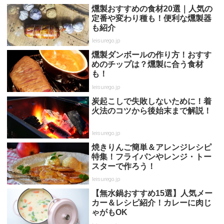
燻製おすすめの食材20選｜人気の
定番や変わり種も！便利な燻製器
も紹介
leisurego.jp
燻製ダンボールの作り方！おすす
めのチップは？燻製に合う食材
も！
leisurego.jp
炭起こしで失敗しないために！着
火法のコツから後始末まで解説！
leisurego.jp
焼きりんご簡単＆アレンジレシピ
特集！フライパンやレンジ・トー
スターで作ろう！
leisurego.jp
【無水鍋おすすめ15選】人気メー
カー＆レシピ紹介！カレーに肉じ
ゃがもOK