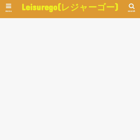
Leisurego(レジャーゴー)
menu
search