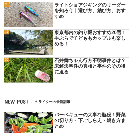
ライトショアジギングのリーダー
を知ろう｜選び方、結び方、おす
すめ
東京都内の釣り堀おすすめ20選！
手ぶらで子どももカップルも楽し
める！
石井舞ちゃん行方不明事件とは？
未解決事件の真相と事件のその後
に迫る
NEW POST
このライターの最新記事
バーベキューの大事な脇役！野菜
の切り方・下ごしらえ・焼き方ま
とめ