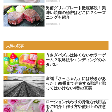
leisurego.jp
男前グリルプレート徹底解説！美
味い焼肉の秘密はどこに？シーズ
ニングも紹介
leisurego.jp
人気の記事
うさぎパズルは怖くないホラーゲ
ーム？攻略法やエンディングのネ
タバレ
童謡「さっちゃん」には続きがあ
った！99番まで存在する歌詞と歌
ってはいけない4番の真実
ローション代わりの身近な代用品
をご紹介！作り方や使用上の注意
点も