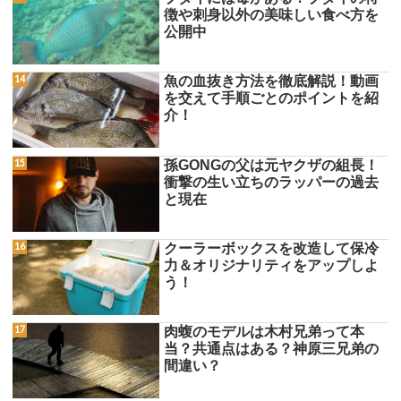
徴や刺身以外の美味しい食べ方を
公開中
魚の血抜き方法を徹底解説！動画
を交えて手順ごとのポイントを紹
介！
孫GONGの父は元ヤクザの組長！
衝撃の生い立ちのラッパーの過去
と現在
クーラーボックスを改造して保冷
力＆オリジナリティをアップしよ
う！
肉蝮のモデルは木村兄弟って本
当？共通点はある？神原三兄弟の
間違い？