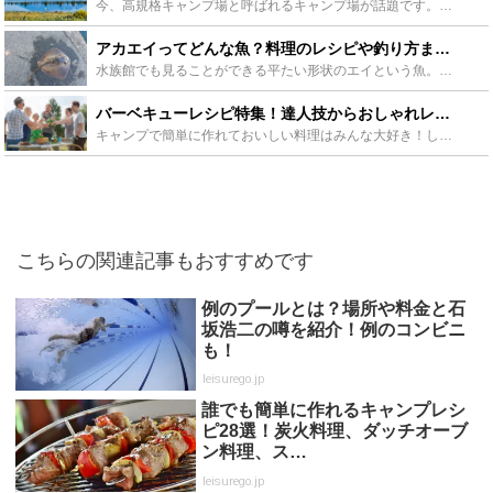
今、高規格キャンプ場と呼ばれるキャンプ場が話題です。設備が整っておりキャンプ初心者の方やファミリーにも人気があります。高規格キャンプ場は人気が落ち着く秋以降が予約が取りやすくおすすめです。関東の高規...
アカエイってどんな魚？料理のレシピや釣り方までご紹介！ - Leisurego(レジャーゴー)
水族館でも見ることができる平たい形状のエイという魚。いくつか種類がいますがその中にアカエイというエイが存在しています。食用ではありますが毒を持っていて危険なのだとか。ということで今回の記事では、アカ...
バーベキューレシピ特集！達人技からおしゃれレシピまで厳選37選！ - Leisurego(レジャーゴー)
キャンプで簡単に作れておいしい料理はみんな大好き！しかもインスタ映えするおしゃれ料理がいっぱいです。設営の時間や夜食タイムなどにさっと出せる簡単料理から、ほっとけばできちゃうズボラで簡単な本格料理ま...
こちらの関連記事もおすすめです
例のプールとは？場所や料金と石
坂浩二の噂を紹介！例のコンビニ
も！
leisurego.jp
誰でも簡単に作れるキャンプレシ
ピ28選！炭火料理、ダッチオーブ
ン料理、ス…
leisurego.jp