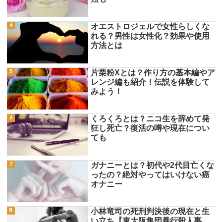
オエストロジェルで女性らしくな
れる？男性は女性化？効果や使用
方法とは
片栗粉Xとは？作り方の基本編やア
レンジ編も紹介！伝説を体験して
みよう！
くろくろとは？ニコ生を辞めて発
狂し死亡？復活の噂や現在につい
ても
ガナニーとは？初代や2代目亡くな
ったの？絶対やってはいけない癌
オナニー
小林竜司の死刑判決後の現在と生
い立ち【東大阪集団暴行殺人事