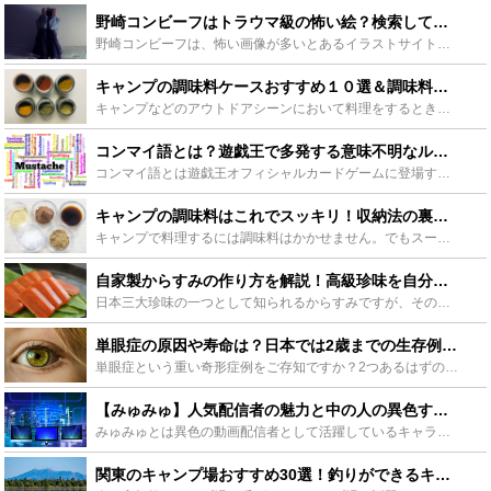
野崎コンビーフはトラウマ級の怖い絵？検索してはいけない理由 - Leisurego(レジャーゴー)
野崎コンビーフは、怖い画像が多いとあるイラストサイトとその製作者を示す言葉です。その特徴的かつ不安や恐怖を煽る強烈なイラストは、検索してはいけない言葉に含まれています。今回は野崎コンビーフとは何なの...
キャンプの調味料ケースおすすめ１０選＆調味料の正しい持ち運びの注意点をチェックしよう！ - Leisurego(レジャーゴー)
キャンプなどのアウトドアシーンにおいて料理をするとき、調味料はどのように管理していますか？自宅での料理と違い、アウトドアでの料理では、調味料の保存や持ち運び方など、適切な管理をしなければ調味料の劣化...
コンマイ語とは？遊戯王で多発する意味不明なルールについて徹底紹介 - Leisurego(レジャーゴー)
コンマイ語とは遊戯王オフィシャルカードゲームに登場する、ルールの解釈が難しい能力や公式の回答をからかうネットスラングのこと。コンマイ語による犠牲者は後を絶たず、ネットでは度々話題に。また、コンマイ語...
キャンプの調味料はこれでスッキリ！収納法の裏ワザや小分けに便利なアイテムをご紹介！ - Leisurego(レジャーゴー)
キャンプで料理するには調味料はかかせません。でもスーパーで購入したパッケージは使ったとしても毎回余ってしまいますし、クルマの中に置きっぱなしは衛生的に問題がありますよね。今回はキャンプ場に調味料を持...
自家製からすみの作り方を解説！高級珍味を自分で作って酒の肴に！ - Leisurego(レジャーゴー)
日本三大珍味の一つとして知られるからすみですが、その値段の高さから、なかなか口にすることが出来ない高級食材としても知られています。そんなからすみ、実は、作り方をマスターすれば自分で作ることが出来るん...
単眼症の原因や寿命は？日本では2歳までの生存例も！動物の事例も紹介 - Leisurego(レジャーゴー)
単眼症という重い奇形症例をご存知ですか？2つあるはずの目が1つで生を受けてしまうという人にも動物にも起こりうる極めてまれ、かつ凄まじい先天性の奇形です。この記事では単眼症の謎の発生原因や、単眼症で生...
【みゅみゅ】人気配信者の魅力と中の人の異色すぎる経歴を徹底解説！ - Leisurego(レジャーゴー)
みゅみゅとは異色の動画配信者として活躍しているキャラクターです。可愛らしい見た目と裏腹に、中の人はネカマ×エンジニア×会社の最高事業計画責任者などと言われています。今回はみゅみゅの人気の理由とすごす...
関東のキャンプ場おすすめ30選！釣りができるキャンプ場もご紹介 - Leisurego(レジャーゴー)