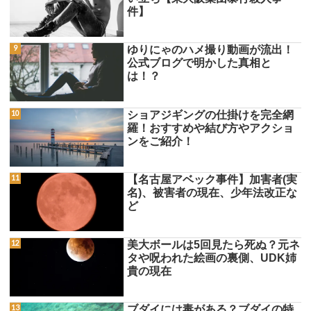
件】
ゆりにゃのハメ撮り動画が流出！
公式ブログで明かした真相と
は！？
ショアジギングの仕掛けを完全網
羅！おすすめや結び方やアクショ
ンをご紹介！
【名古屋アベック事件】加害者(実
名)、被害者の現在、少年法改正な
ど
美大ボールは5回見たら死ぬ？元ネ
タや呪われた絵画の裏側、UDK姉
貴の現在
ブダイには毒がある？ブダイの特