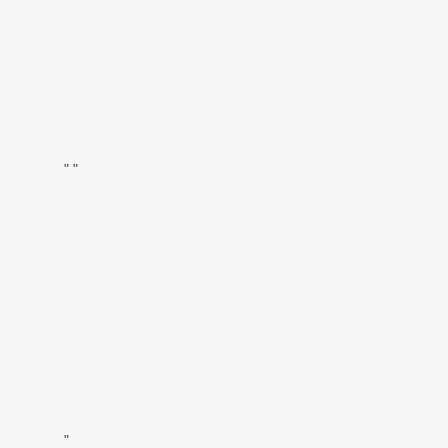
"
"
"