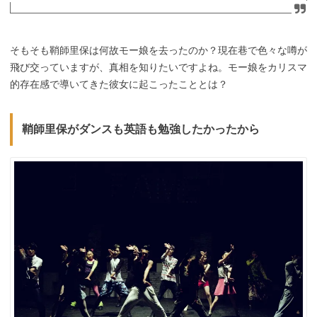
そもそも鞘師里保は何故モー娘を去ったのか？現在巷で色々な噂が
飛び交っていますが、真相を知りたいですよね。モー娘をカリスマ
的存在感で導いてきた彼女に起こったこととは？
鞘師里保がダンスも英語も勉強したかったから