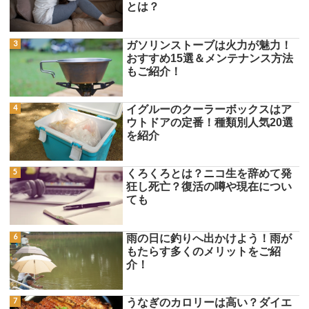
とは？
ガソリンストーブは火力が魅力！
おすすめ15選＆メンテナンス方法
もご紹介！
イグルーのクーラーボックスはア
ウトドアの定番！種類別人気20選
を紹介
くろくろとは？ニコ生を辞めて発
狂し死亡？復活の噂や現在につい
ても
雨の日に釣りへ出かけよう！雨が
もたらす多くのメリットをご紹
介！
うなぎのカロリーは高い？ダイエ