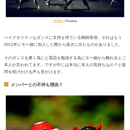
383961
/ Pixabay
ハイクオリティなダンスに支持を得ている鞘師里保。それはもう
2011年にモー娘に加入した際から抜きに出たものがありました。
そのダンスを磨く為にと英語を勉強する為にモー娘から離れるとご
本人が言われてます。ですが中には本当に本人の気持ちなの？と疑
問を投げかける声も見かけます。
メンバーとの不仲も理由？