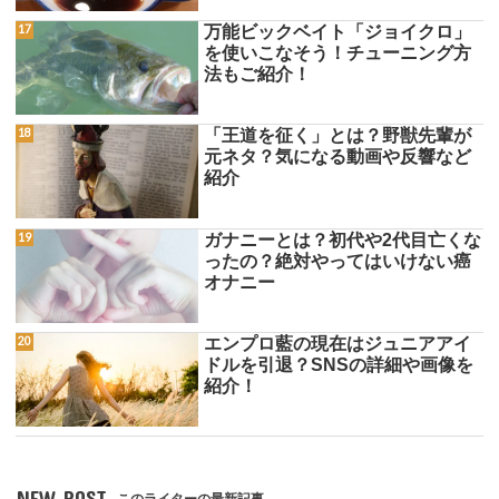
万能ビックベイト「ジョイクロ」
を使いこなそう！チューニング方
法もご紹介！
「王道を征く」とは？野獣先輩が
元ネタ？気になる動画や反響など
紹介
ガナニーとは？初代や2代目亡くな
ったの？絶対やってはいけない癌
オナニー
エンプロ藍の現在はジュニアアイ
ドルを引退？SNSの詳細や画像を
紹介！
NEW POST