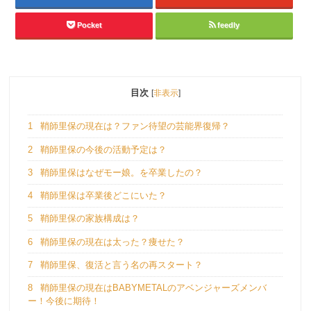
Pocket
feedly
目次
[
非表示
]
1
鞘師里保の現在は？ファン待望の芸能界復帰？
2
鞘師里保の今後の活動予定は？
3
鞘師里保はなぜモー娘。を卒業したの？
4
鞘師里保は卒業後どこにいた？
5
鞘師里保の家族構成は？
6
鞘師里保の現在は太った？痩せた？
7
鞘師里保、復活と言う名の再スタート？
8
鞘師里保の現在はBABYMETALのアベンジャーズメンバ
ー！今後に期待！