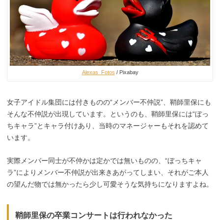
Alexas_Fotos
/ Pixabay
女子アイドル集団には付きものの“メンバー不仲説”、鞘師里保にも
そんな不仲説が出現しています。というのも、鞘師里保には“ぼっ
ちキャラ”とキャラ付けあり、当時のマネージャーもそれを認めて
います。
実際メンバー同士が不仲かは定かでは無いものの、“ぼっちキャ
ラ”によりメンバー不仲説が出来きあがってしまい、それがご本人
の望んだ物では無かったら少し可愛そうな気持ちになりますよね。
鞘師里保の卒業コンサートは行われなかった