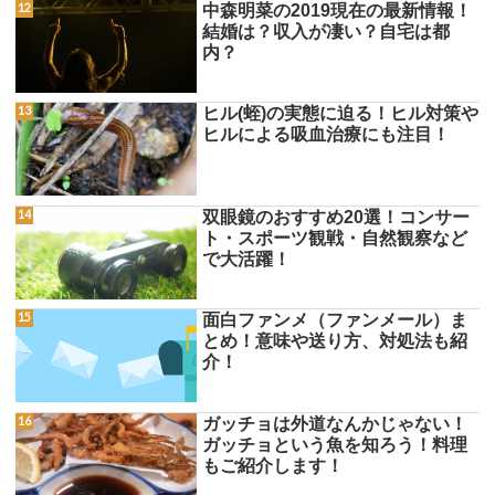
中森明菜の2019現在の最新情報！
結婚は？収入が凄い？自宅は都
内？
ヒル(蛭)の実態に迫る！ヒル対策や
ヒルによる吸血治療にも注目！
双眼鏡のおすすめ20選！コンサー
ト・スポーツ観戦・自然観察など
で大活躍！
面白ファンメ（ファンメール）ま
とめ！意味や送り方、対処法も紹
介！
ガッチョは外道なんかじゃない！
ガッチョという魚を知ろう！料理
もご紹介します！