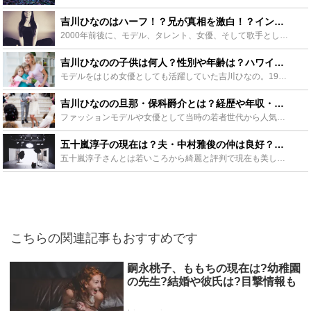
吉川ひなのはハーフ！？兄が真相を激白！？インスタグラムが話題に！ - Leisurego(レジャーゴー)
2000年前後に、モデル、タレント、女優、そして歌手として活躍した「吉川ひなの」さんをご存知でしょうか？ハーフっぽい顔立ちがかわいらしく男女問わず人気を集めていましたが、果たして吉川ひなのさんは「ハ...
吉川ひなのの子供は何人？性別や年齢は？ハワイでの生活など紹介 - Leisurego(レジャーゴー)
モデルをはじめ女優としても活躍していた吉川ひなの。19歳で結婚離婚等、波乱万丈な生活で知られる吉川ひなのも現在は子供を授かりママタレの一人となりました。現在はハワイに移住？彼女の子供時代と似ている？...
吉川ひなのの旦那・保科爵介とは？経歴や年収・馴れ初めも紹介 - Leisurego(レジャーゴー)
ファッションモデルや女優として当時の若者世代から人気を集めていた吉川ひなのさん。今の彼女の旦那「保科爵介さん」をご存知でしょうか。職業は会社経営者・社長ですが、過去にはすごい経歴があります。そんな吉...
五十嵐淳子の現在は？夫・中村雅俊の仲は良好？松田優作との三角関係！？ - Leisurego(レジャーゴー)
五十嵐淳子さんとは若いころから綺麗と評判で現在も美しさは変わらないと言われている女優です。過去には現在の夫と名俳優松田優作さんとの三角関係も噂になりました。この記事では中村雅俊さんと結婚後子どもにも...
こちらの関連記事もおすすめです
嗣永桃子、ももちの現在は?幼稚園
の先生?結婚や彼氏は?目撃情報も