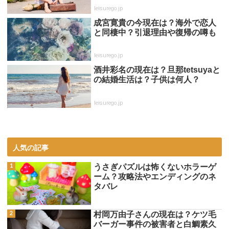
leisurego.jp
成宮寛貴の今現在は？海外で恋人
と同棲中？引退理由や復帰の噂も
leisurego.jp
酒井彩名の現在は？旦那tetsuyaと
の結婚生活は？子供は何人？
leisurego.jp
人気の記事
うさぎパズルは怖くないホラーゲ
ーム？攻略法やエンディングのネ
タバレ
村岡万由子さんの現在は？ケツ毛
バーガー事件の被害者と白鯛素久