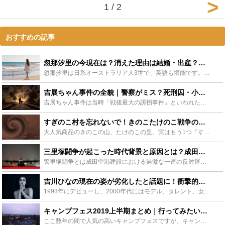
1 / 2
おすすめの記事
忽那汐里の今現在は？消えた理由は結婚・出産？海外での活躍も紹介！ - Leisurego(レジャーゴー)
忽那汐里は日系オーストラリア人3世で、英語も堪能です。大学が東大だった説がありますが、現在は中退し海外を中心に活動しています。この記事では忽那汐里の経歴や現在の様子について紹介していきます。 芸能界...
吉展ちゃん事件の全貌｜警察がミス？死刑囚・小原保の生い立ちや自白の記録 - Leisurego(レジャーゴー)
吉展ちゃん事件は当時「戦後最大の誘拐事件」といわれた身の代金目的の男児誘拐殺人事件です。犯人の小原保の生い立ちや自白の記録、事件を担当した弁護士や検察医の証言を元に吉展ちゃん事件の全貌に迫ります。ま...
すぎのこ村を忘れないで！きのこたけのこ戦争の裏に隠された1つの勢力・・・ - Leisurego(レジャーゴー)
大人気商品のきのこの山、たけのこの里。実はもう1つ「すぎのこ村」が存在していたことはご存知ですか？今もなお惜しむ声が絶えない、すぎのこの村！この記事では、すぎのこ村が姿を消した本当の理由と今後の復刻...
三里塚闘争が起こった時代背景と原因とは？成田空港建設で支払った代償 - Leisurego(レジャーゴー)
警里塚闘争とは成田空港建設における過激な一連の反対運動のことを指します。成田空港建設のための土地買収を巡り地元が反発したことから始まり新左翼の参加によって過激になっていった三里塚闘争。その時代背景と...
吉川ひなの現在の姿が劣化したと話題に！衝撃的な画像多数！夫や子供は！？ - Leisurego(レジャーゴー)
1993年にデビューし、2000年代にはモデル、タレント、女優、そして歌手でも活躍していた吉川ひなのさんをご存知でしょうか。デビューから26年が経過した吉川ひなのさんですが、現在の姿が劣化したという...
キャンプフェス2019上半期まとめ｜行ってみたいイベント満載！ - Leisurego(レジャーゴー)
ここ数年の間で人気の高いキャンプフェスですが、キャンプフェスといってもキャンプだけでなく音楽やワークショップ、アート、スポーツ、フェス飯などがキャンプをしながら楽しめてしまうイベントです。今回はそん...