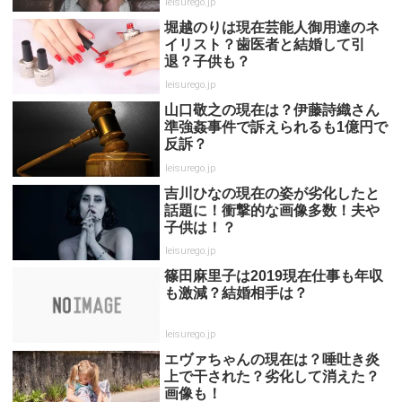
leisurego.jp
堀越のりは現在芸能人御用達のネ
イリスト？歯医者と結婚して引
退？子供も？
leisurego.jp
山口敬之の現在は？伊藤詩織さん
準強姦事件で訴えられるも1億円で
反訴？
leisurego.jp
吉川ひなの現在の姿が劣化したと
話題に！衝撃的な画像多数！夫や
子供は！？
leisurego.jp
篠田麻里子は2019現在仕事も年収
も激減？結婚相手は？
leisurego.jp
エヴァちゃんの現在は？唾吐き炎
上で干された？劣化して消えた？
画像も！