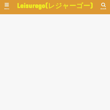
Leisurego(レジャーゴー)
menu
search