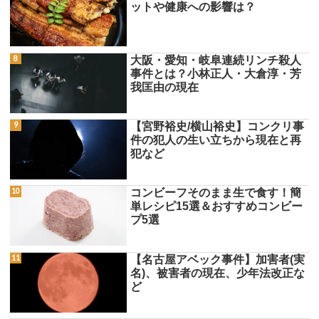
ットや健康への影響は？
大阪・愛知・岐阜連続リンチ殺人
事件とは？小林正人・大倉淳・芳
我匡由の現在
【宮野裕史/横山裕史】コンクリ事
件の犯人の生い立ちから現在と再
犯など
コンビーフそのまま生で食す！簡
単レシピ15選＆おすすめコンビー
プ5選
【名古屋アベック事件】加害者(実
名)、被害者の現在、少年法改正な
ど