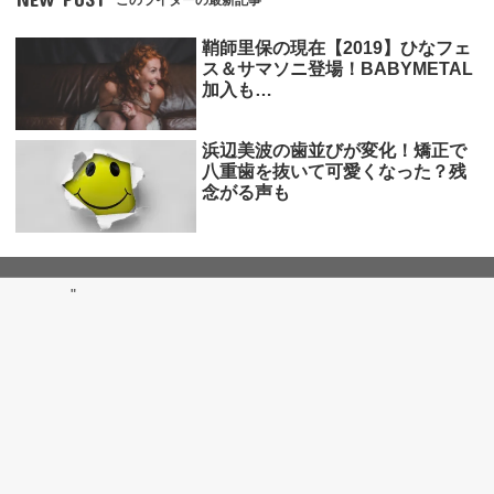
このライターの最新記事
鞘師里保の現在【2019】ひなフェ
ス＆サマソニ登場！BABYMETAL
加入も…
浜辺美波の歯並びが変化！矯正で
八重歯を抜いて可愛くなった？残
念がる声も
"